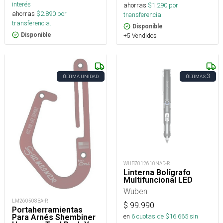
interés
ahorras
$
1.290
por
ahorras
$
2.890
por
transferencia.
transferencia.
Disponible
Disponible
+5 Vendidos
3
ÚLTIMA UNIDAD
ÚLTIMAS
WUB7012610NAD-R
Linterna Bolígrafo
Multifuncional LED
Wuben
LM260508BA-R
$
99.990
Portaherramientas
en
6
cuotas de $
16.665
sin
Para Arnés Shembiner