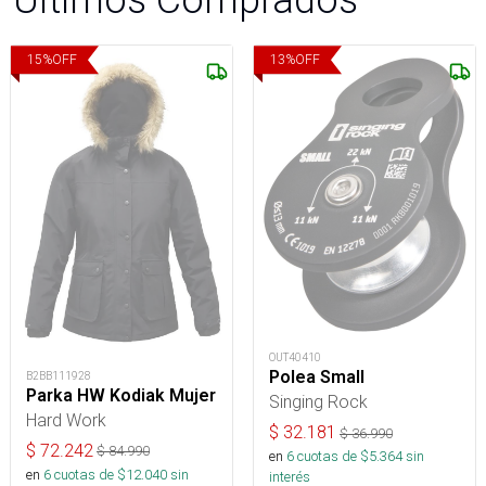
15
%
OFF
13
%
OFF
OUT40410
Polea Small
B2BB111928
Parka HW Kodiak Mujer
Singing Rock
Hard Work
$
32.181
$
36.990
$
72.242
$
84.990
en
6
cuotas de $
5.364
sin
en
6
cuotas de $
12.040
sin
interés