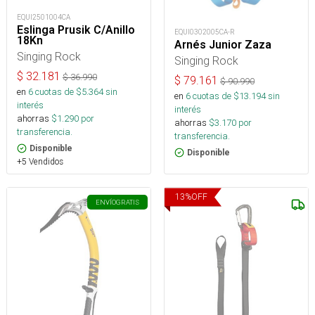
EQUI2501004CA
Eslinga Prusik C/Anillo
EQUI0302005CA-R
18Kn
Arnés Junior Zaza
Singing Rock
Singing Rock
$
32.181
$
36.990
$
79.161
$
90.990
en
6
cuotas de $
5.364
sin
en
6
cuotas de $
13.194
sin
interés
interés
ahorras
$
1.290
por
ahorras
$
3.170
por
transferencia.
transferencia.
Disponible
Disponible
+5 Vendidos
13
%
OFF
ENVÍO
GRATIS