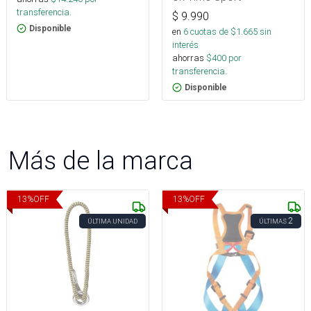
transferencia.
$
9.990
Disponible
en
6
cuotas de $
1.665
sin
interés
ahorras
$
400
por
transferencia.
Disponible
Más de la marca
13
%
OFF
13
%
OFF
2
ÚLTIMA UNIDAD
ÚLTIMAS