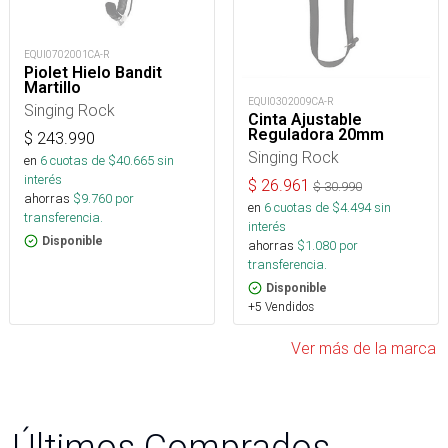
EQUI0702001CA-R
Piolet Hielo Bandit
Martillo
EQUI0302009CA-R
Singing Rock
Cinta Ajustable
Reguladora 20mm
$
243.990
Singing Rock
en
6
cuotas de $
40.665
sin
interés
$
26.961
$
30.990
ahorras
$
9.760
por
en
6
cuotas de $
4.494
sin
transferencia.
interés
Disponible
ahorras
$
1.080
por
transferencia.
Disponible
+5 Vendidos
Ver más de la marca
Últimos Comprados