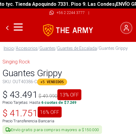
yc. Tienda Apoquindo 7331. Piso 9. Las Condes
¡ENVÍO GRATI
+56 2 2244 3777
|
Inicio
/
Accesorios
/
Guantes
/
Guantes de Escalada
/
Guantes Grippy
Singing Rock
Guantes Grippy
SKU:
OUT40386-C
+5 VENDIDOS
$
43.491
13
% OFF
$
49.990
Precio Tarjetas: Hasta
6
cuotas de $
7.249
$
41.751
16
% OFF
Precio Transferencia Bancaria
Envío gratis para compras mayores a $150.000