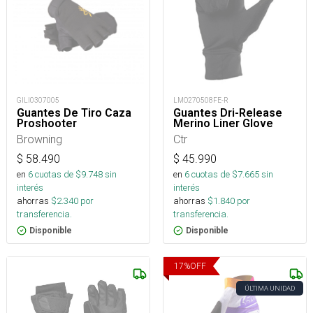
GILI0307005
LMO270508FE-R
Guantes De Tiro Caza
Guantes Dri-Release
Proshooter
Merino Liner Glove
Browning
Ctr
$
58.490
$
45.990
en
6
cuotas de $
9.748
sin
en
6
cuotas de $
7.665
sin
interés
interés
ahorras
$
2.340
por
ahorras
$
1.840
por
transferencia.
transferencia.
Disponible
Disponible
17
%
OFF
ÚLTIMA UNIDAD