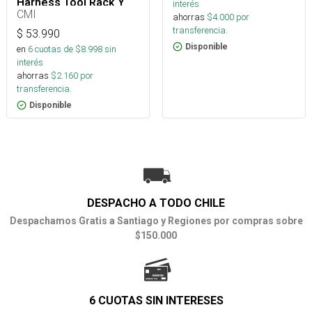
Harness Tool Rack Y
interés
Arborismo
CMI
ahorras
$
4.000
por
transferencia.
$
53.990
Disponible
en
6
cuotas de $
8.998
sin
interés
ahorras
$
2.160
por
transferencia.
Disponible
DESPACHO A TODO CHILE
Despachamos Gratis a Santiago y Regiones por compras sobre
$150.000
6 CUOTAS SIN INTERESES