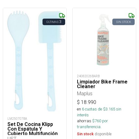
3
ÚLTIMAS
SIN STOCK
24082026BARB
Limpiador Bike Frame
Cleaner
Maplus
$
18.990
en
6
cuotas de $
3.165
sin
interés
LM250707BA
ahorras
$
760
por
Set De Cocina Klipp
transferencia.
Con Espátula Y
Cubierto Multifunción
disponible
Sin stock
UST