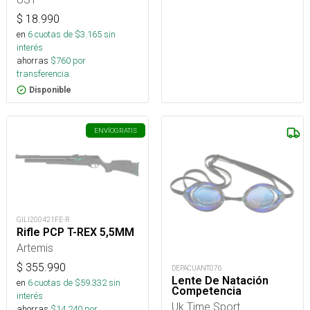
$
18.990
en
6
cuotas de $
3.165
sin
interés
ahorras
$
760
por
transferencia.
Disponible
ENVÍO
GRATIS
GILI200421FE-R
Rifle PCP T-REX 5,5MM
Artemis
$
355.990
DEPACUANT076
Lente De Natación
en
6
cuotas de $
59.332
sin
Competencia
interés
Uk Time Sport
ahorras
$
14.240
por