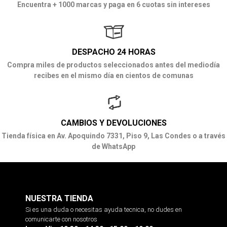
Encuentra + 1000 marcas y paga en 6 cuotas sin intereses
DESPACHO 24 HORAS
Compra miles de productos seleccionados antes del mediodía
recibes en el mismo día en cientos de comunas
CAMBIOS Y DEVOLUCIONES
Tienda física en Av. Apoquindo 7331, Piso 9, Las Condes o a través
de WhatsApp
NUESTRA TIENDA
Si es una duda o necesitas ayuda tecnica, no dudes en
comunicarte con nosotros