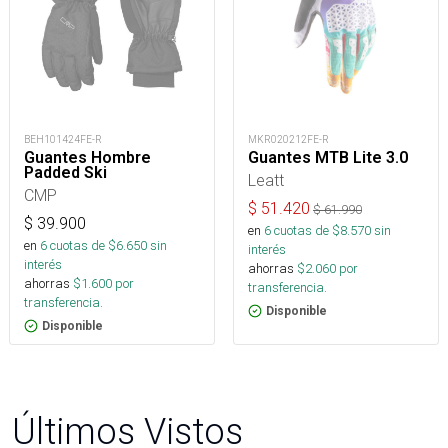
BEH101424FE-R
MKR020212FE-R
Guantes Hombre
Guantes MTB Lite 3.0
Padded Ski
Leatt
CMP
$
51.420
$
61.990
$
39.900
en
6
cuotas de $
8.570
sin
en
6
cuotas de $
6.650
sin
interés
interés
ahorras
$
2.060
por
ahorras
$
1.600
por
transferencia.
transferencia.
Disponible
Disponible
Últimos Vistos