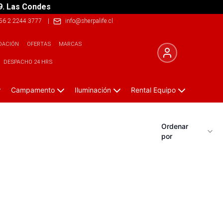
9. Las Condes
56 2 2244 3777
|
info@sherpalife.cl
DACIÓN
OFERTAS
MARCAS
DESPACHO 24 HRS
Campamento
Iluminación
Rental Equipo
Ordenar
por