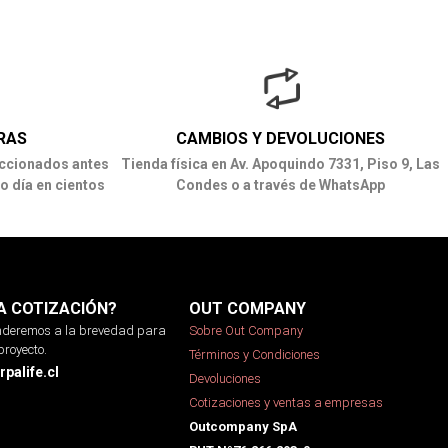
RAS
CAMBIOS Y DEVOLUCIONES
ccionados antes
Tienda física en Av. Apoquindo 7331, Piso 9, Las
o día en cientos
Condes o a través de WhatsApp
A COTIZACIÓN?
OUT COMPANY
onderemos a la brevedad para
Sobre Out Company
proyecto.
Términos y Condiciones
palife.cl
Devoluciones
Cotizaciones y ventas a empresas
Outcompany SpA