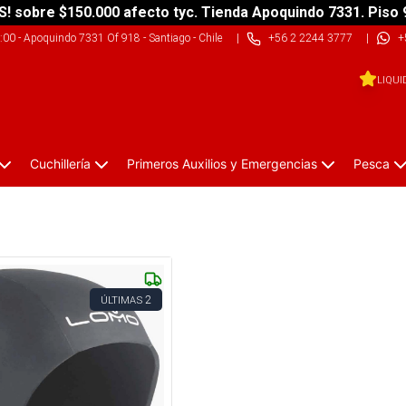
S! sobre $150.000 afecto tyc. Tienda Apoquindo 7331. Piso 
9:00
-
Apoquindo 7331 Of 918 - Santiago - Chile
|
+56 2 2244 3777
|
+
LIQUI
Cuchillería
Primeros Auxilios y Emergencias
Pesca
2
ÚLTIMAS