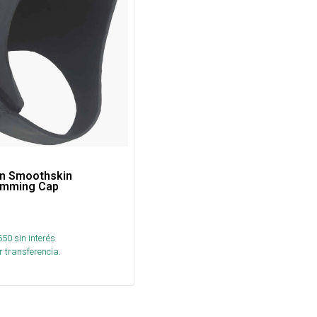
on Smoothskin
imming Cap
650
sin interés
 transferencia.