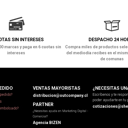
OTAS SIN INTERESES
DESPACHO 24 HO
00 marcas y paga en 6 cuotas sin
Compra miles de productos sele
intereses
del mediodía recibes en el mism
de comunas
EDIDO
VENTAS MAYORISTAS
¿NECESITAS UN
pedido?
Escríbenos y te resp
distribucion@outcompany.cl
poder ayudarte en tu 
s
PARTNER
cotizaciones@sher
eembolsado?
¿Necesitas ayuda en Marketing Digital -
Comercial?
Agencia BIZEN