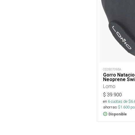
OD280709BA
Gorro Nataci
Neoprene Sw
Lomo
$
39.900
en
6
cuotas de $
6.
ahorras
$
1.600
por
Disponible