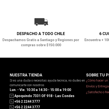
DESPACHO A TODO CHILE
6 CU
Despachamos Gratis a Santiago y Regiones por
Encuentra + 10
compras sobre $150.000
NUESTRA TIENDA
SOBRE TU P
Si es una duda o necesitas ayuda tecnica, no dudes en
¿Cómo hacer un 
comunicarte con nosotros
Envíos y Entrega
Lun. - Vie. 10:30 a 14:30 - 15:00 a 19:00
¿Satisfecho o R
Apoquindo 7331 OF 918 - Las Condes
+56 2 2244 3777
+56 2 2244 3777