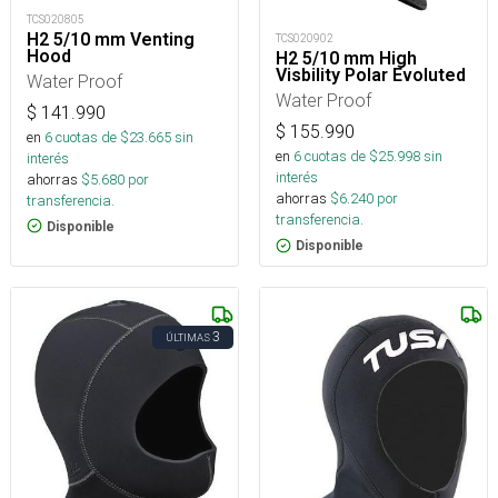
TCS020805
H2 5/10 mm Venting
TCS020902
Hood
H2 5/10 mm High
Visbility Polar Evoluted
Water Proof
Water Proof
$
141.990
$
155.990
en
6
cuotas de $
23.665
sin
en
6
cuotas de $
25.998
sin
interés
interés
ahorras
$
5.680
por
ahorras
$
6.240
por
transferencia.
transferencia.
Disponible
Disponible
3
ÚLTIMAS