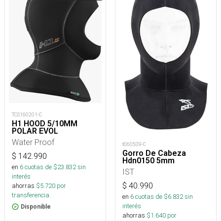
TCS160201-C
H1 HOOD 5/10MM
POLAR EVOL
Water Proof
t060509-C
Gorro De Cabeza
$
142.990
Hdn0150 5mm
en
6
cuotas de $
23.832
sin
IST
interés
$
40.990
ahorras
$
5.720
por
transferencia.
en
6
cuotas de $
6.832
sin
interés
Disponible
ahorras
$
1.640
por