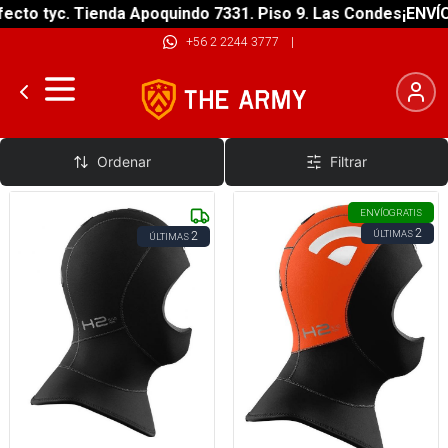
cto tyc. Tienda Apoquindo 7331. Piso 9. Las Condes
¡ENVÍO 
+56 2 2244 3777
|
Gorros De Buceo
Ordenar
Filtrar
ENVÍO
GRATIS
2
ÚLTIMAS
2
ÚLTIMAS