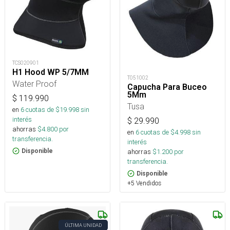
TCS020901
H1 Hood WP 5/7MM
T051002
Water Proof
Capucha Para Buceo
5Mm
$
119.990
Tusa
en
6
cuotas de $
19.998
sin
interés
$
29.990
ahorras
$
4.800
por
en
6
cuotas de $
4.998
sin
transferencia.
interés
ahorras
$
1.200
por
Disponible
transferencia.
Disponible
+5 Vendidos
ÚLTIMA UNIDAD