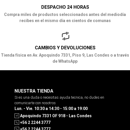
DESPACHO 24 HORAS
Compra miles de productos seleccionados antes del mediodía
recibes en el mismo día en cientos de comunas
CAMBIOS Y DEVOLUCIONES
Tienda física en Av. Apoquindo 7331, Piso 9, Las Condes o a través
de WhatsApp
NUESTRA TIENDA
Si es una duda o necesitas ayuda tecnica, no dudes en
comunicarte con nosotros
Lun. - Vie. 10:30 a 14:30 - 15:00 a 19:00
Apoquindo 7331 OF 918 - Las Condes
+56 2 2244 3777
+56 2 2244 3777