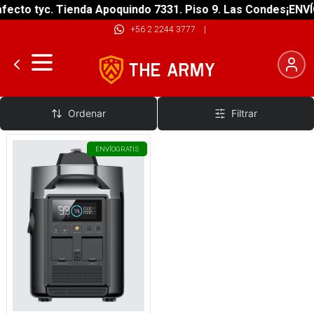
ecto tyc. Tienda Apoquindo 7331. Piso 9. Las Condes
¡ENVÍO
+56 2 2244 3777
|
Generadores
Ordenar
Filtrar
ENVÍO
GRATIS