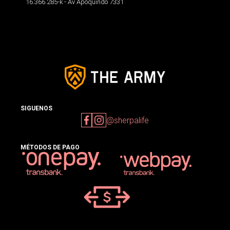
16.366.285-k - Av Apoquindo 7331
SIGUENOS
@sherpalife
MÉTODOS DE PAGO