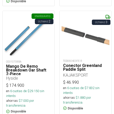
Disponible
ENVÍO
GRATIS
2
ÚLTIMAS
3
ÚLTIMAS
TOD060403FE-R
OD310708BA
Conector Greenland
Mango De Remo
Paddle Split
Breakdown Oar Shaft
2-Piece
KAJAKSPORT
Hyside
$
46.990
$
174.900
en
6
cuotas de $
7.832
sin
en
6
cuotas de $
29.150
sin
interés
interés
ahorras
$
1.880
por
ahorras
$
7.000
por
transferencia.
transferencia.
Disponible
Disponible