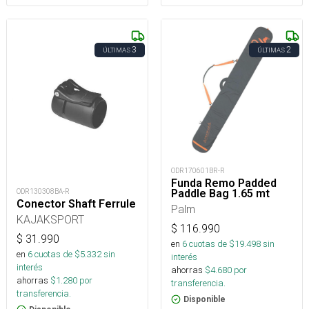
3
2
ÚLTIMAS
ÚLTIMAS
ODR170601BR-R
Funda Remo Padded
ODR130308BA-R
Paddle Bag 1.65 mt
Conector Shaft Ferrule
Palm
KAJAKSPORT
$
116.990
$
31.990
en
6
cuotas de $
19.498
sin
en
6
cuotas de $
5.332
sin
interés
interés
ahorras
$
4.680
por
ahorras
$
1.280
por
transferencia.
transferencia.
Disponible