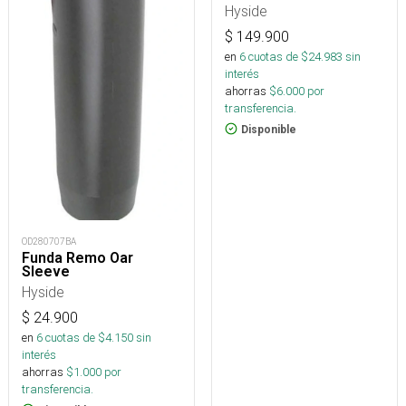
Hyside
$
149.900
en
6
cuotas de $
24.983
sin
interés
ahorras
$
6.000
por
transferencia.
Disponible
OD280707BA
Funda Remo Oar
Sleeve
Hyside
$
24.900
en
6
cuotas de $
4.150
sin
interés
ahorras
$
1.000
por
transferencia.