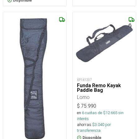
Disponible
XP141207
Funda Remo Kayak
Paddle Bag
Lomo
$
75.990
en
6
cuotas de $
12.665
sin
interés
ahorras
$
3.040
por
transferencia.
Disponible