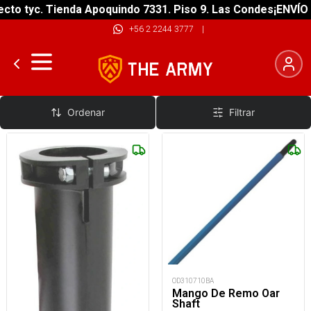
to tyc. Tienda Apoquindo 7331. Piso 9. Las Condes
¡ENVÍO G
+56 2 2244 3777
|
Fundas y Accesorios de Remos
Ordenar
Filtrar
OD310710BA
Mango De Remo Oar
Shaft