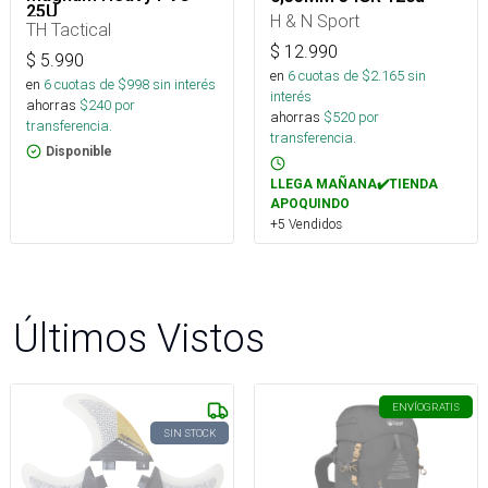
25U
H & N Sport
TH Tactical
$
12.990
$
5.990
en
6
cuotas de $
2.165
sin
en
6
cuotas de $
998
sin interés
interés
ahorras
$
240
por
ahorras
$
520
por
transferencia.
transferencia.
Disponible
LLEGA MAÑANA✔️TIENDA
APOQUINDO
+5 Vendidos
Últimos Vistos
ENVÍO
GRATIS
SIN STOCK