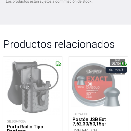
Los productos están sujetos a confirmación de stock.
Productos relacionados
3
ÚLTIMAS
RAP241103FE
Postón JSB Ext
GIL200410BA
7,62.30/50,15gr
Porta Radio Tipo
JSB MATCH