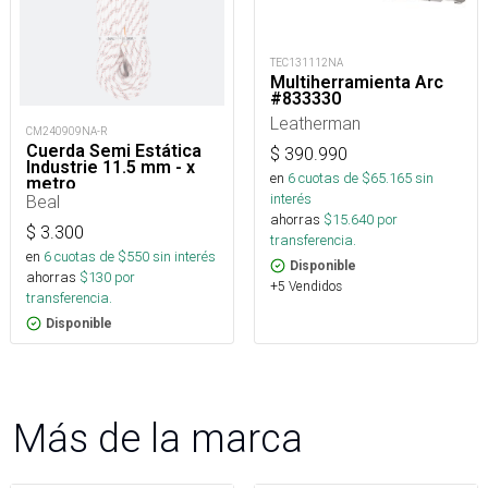
TEC131112NA
Multiherramienta Arc
#833330
Leatherman
CM240909NA-R
Cuerda Semi Estática
$
390.990
Industrie 11.5 mm - x
en
6
cuotas de $
65.165
sin
metro
interés
Beal
ahorras
$
15.640
por
$
3.300
transferencia.
en
6
cuotas de $
550
sin interés
Disponible
ahorras
$
130
por
+5 Vendidos
transferencia.
Disponible
Más de la marca