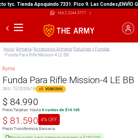
tyc. Tienda Apoquindo 7331. Piso 9. Las Condes
¡ENVÍO GRAT
+56 2 2244 3777
|
Inicio
/
Armería
/
Accesorios Armeria
/
Estuches y Fundas
/
Funda Para Rifle Mission-4 LE BB
Byrna
Funda Para Rifle Mission-4 LE BB
SKU:
TEC020618
+5 VENDIDOS
$
84.990
Precio Tarjetas: Hasta
6
cuotas de $
14.165
$
81.590
4
% OFF
Precio Transferencia Bancaria
Envío gratis para compras mayores a $150.000