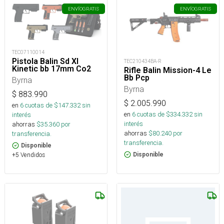
ENVÍO
GRATIS
ENVÍO
GRATIS
TEC07110014
Pistola Balin Sd Xl
TEC210434BA-R
Kinetic bb 17mm Co2
Rifle Balin Mission-4 Le
Bb Pcp
Byrna
Byrna
$
883.990
$
2.005.990
en
6
cuotas de $
147.332
sin
en
6
cuotas de $
334.332
sin
interés
interés
ahorras
$
35.360
por
ahorras
$
80.240
por
transferencia.
transferencia.
Disponible
Disponible
+5 Vendidos