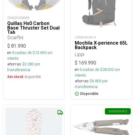
25982026BARB
Quillas Hx0 Carbon
Base Thruster Set Dual
Tab
Scarfini
LIP080303GI-R
Mochila X-perience 65L
$
81.990
Backpack
en
6
cuotas de $
13.665
sin
Lippi
interés
$
169.990
ahorras
$
3.280
por
en
6
cuotas de $
28.332
sin
transferencia.
interés
disponible
Sin stock
ahorras
$
6.800
por
transferencia.
Disponible
ENVÍO
GRATIS