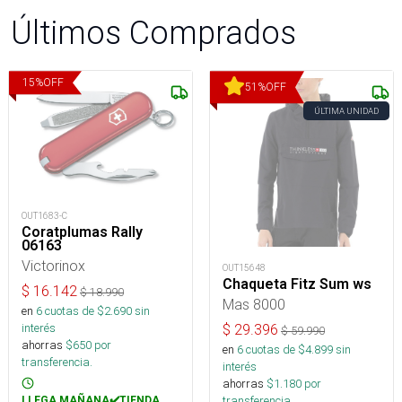
Últimos Comprados
15
%
OFF
51
%
OFF
ÚLTIMA UNIDAD
OUT1683-C
Coratplumas Rally
06163
Victorinox
OUT15648
Chaqueta Fitz Sum ws
$
16.142
$
18.990
Mas 8000
en
6
cuotas de $
2.690
sin
interés
$
29.396
$
59.990
ahorras
$
650
por
en
6
cuotas de $
4.899
sin
transferencia.
interés
ahorras
$
1.180
por
transferencia.
LLEGA MAÑANA✔️TIENDA