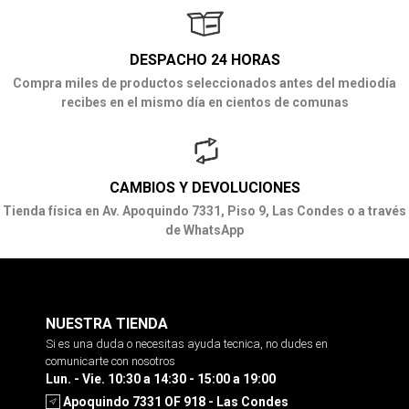
DESPACHO 24 HORAS
Compra miles de productos seleccionados antes del mediodía
recibes en el mismo día en cientos de comunas
CAMBIOS Y DEVOLUCIONES
Tienda física en Av. Apoquindo 7331, Piso 9, Las Condes o a través
de WhatsApp
NUESTRA TIENDA
Si es una duda o necesitas ayuda tecnica, no dudes en
comunicarte con nosotros
Lun. - Vie. 10:30 a 14:30 - 15:00 a 19:00
Apoquindo 7331 OF 918 - Las Condes