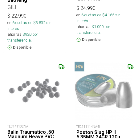
Baofeng
GILI
$
24.990
en
6
cuotas de $
4.165
sin
$
22.990
interés
en
6
cuotas de $
3.832
sin
ahorras
$
1.000
por
interés
transferencia.
ahorras
$
920
por
transferencia.
Disponible
Disponible
TEC141102NA
TEC111114NA-R
Balin Traumatico .50
Poston Slug HP II
Magnum Heavy PVC
6,35MM 34GR 120u