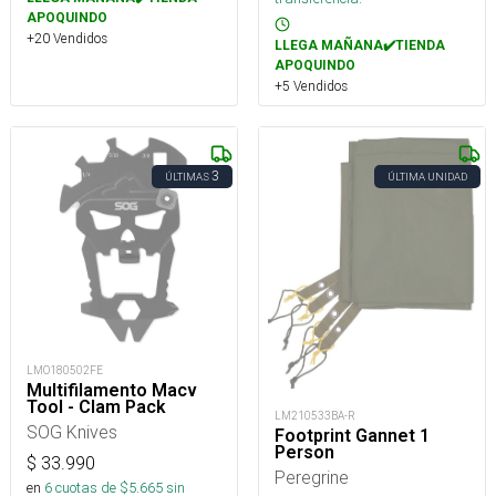
APOQUINDO
+20 Vendidos
LLEGA MAÑANA✔️TIENDA
APOQUINDO
+5 Vendidos
3
ÚLTIMAS
ÚLTIMA UNIDAD
LMO180502FE
Multifilamento Macv
Tool - Clam Pack
LM210533BA-R
SOG Knives
Footprint Gannet 1
Person
$
33.990
Peregrine
en
6
cuotas de $
5.665
sin