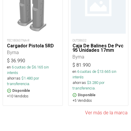
TEC180607NA-R
OUT38602
Cargador Pistola 5RD
Caja De Balines De Pvc
95 Unidades 17mm
Byrna
Byrna
$
36.990
$
81.990
en
6
cuotas de $
6.165
sin
en
6
cuotas de $
13.665
sin
interés
interés
ahorras
$
1.480
por
ahorras
$
3.280
por
transferencia.
transferencia.
Disponible
Disponible
+10 Vendidos
+5 Vendidos
Ver más de la marca