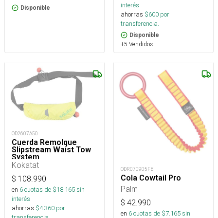
interés
Disponible
ahorras
$
600
por
transferencia.
Disponible
+5 Vendidos
OD2607A50
Cuerda Remolque
Slipstream Waist Tow
System
Kokatat
ODR070905FE
Cola Cowtail Pro
$
108.990
Palm
en
6
cuotas de $
18.165
sin
interés
$
42.990
ahorras
$
4.360
por
en
6
cuotas de $
7.165
sin
transferencia.