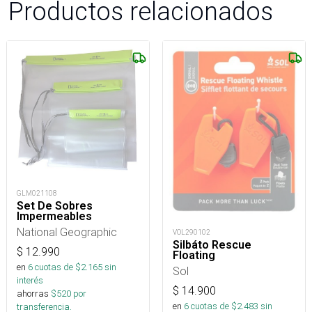
Productos relacionados
GLM021108
Set De Sobres
Impermeables
National Geographic
VOL290102
Silbáto Rescue
$
12.990
Floating
en
6
cuotas de $
2.165
sin
Sol
interés
$
14.900
ahorras
$
520
por
en
6
cuotas de $
2.483
sin
transferencia.