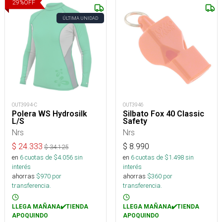
29
%
OFF
ÚLTIMA UNIDAD
OUT3994-C
OUT3946
Polera WS Hydrosilk
Silbato Fox 40 Classic
L/S
Safety
Nrs
Nrs
$
24.333
$
8.990
$
34.125
en
6
cuotas de $
4.056
sin
en
6
cuotas de $
1.498
sin
interés
interés
ahorras
$
970
por
ahorras
$
360
por
transferencia.
transferencia.
LLEGA MAÑANA✔️TIENDA
LLEGA MAÑANA✔️TIENDA
APOQUINDO
APOQUINDO