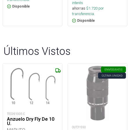
interés
Disponible
ahorras
$
1.720
por
transferencia.
Disponible
Últimos Vistos
ENVÍO
GRATIS
ÚLTIMA UNIDAD
TEC091005-C
Anzuelo Dry Fly De 10
U.
OUT31550
MARUTO