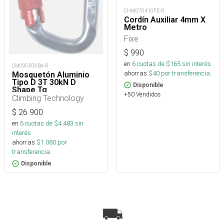
CHM070410FE-R
Cordín Auxiliar 4mm X
Metro
Fixe
$
990
en
6
cuotas de $
165
sin interés
CM090506BA-R
ahorras
$
40
por transferencia.
Mosquetón Aluminio
Tipo D 3T 30kN D
Disponible
Shape Tg
+50 Vendidos
Climbing Technology
$
26.900
en
6
cuotas de $
4.483
sin
interés
ahorras
$
1.080
por
transferencia.
Disponible