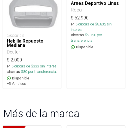
Arnes Deportivo Linus
Roca
$
52.990
en
6
cuotas de $
8.832
sin
interés
ahorras
$
2.120
por
CM300810-R
transferencia.
Hebilla Repuesto
Mediana
Disponible
Deuter
$
2.000
en
6
cuotas de $
333
sin interés
ahorras
$
80
por transferencia.
Disponible
+5 Vendidos
Más de la marca