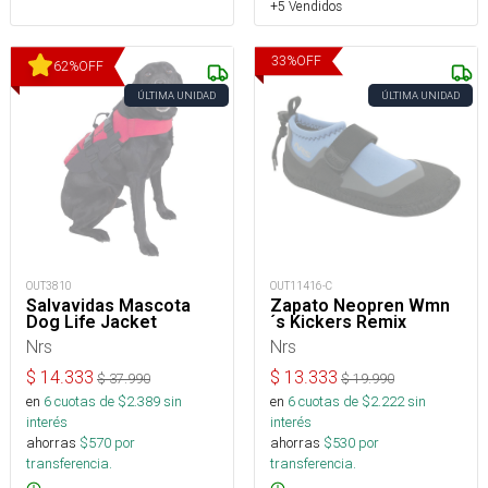
+5 Vendidos
33
%
OFF
62
%
OFF
ÚLTIMA UNIDAD
ÚLTIMA UNIDAD
OUT3810
OUT11416-C
Salvavidas Mascota
Zapato Neopren Wmn
Dog Life Jacket
´s Kickers Remix
Nrs
Nrs
$
14.333
$
13.333
$
37.990
$
19.990
en
6
cuotas de $
2.389
sin
en
6
cuotas de $
2.222
sin
interés
interés
ahorras
$
570
por
ahorras
$
530
por
transferencia.
transferencia.