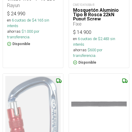
Rayun
CM010416BA-R
Mosquetón Aluminio
$
24.990
Tipo B Rosca 22kN
Puput Screw
en
6
cuotas de $
4.165
sin
Fixe
interés
ahorras
$
1.000
por
$
14.900
transferencia.
en
6
cuotas de $
2.483
sin
interés
Disponible
ahorras
$
600
por
transferencia.
Disponible