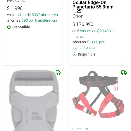
Ocular Edge-On
Planetario 55 3mm -
$
1.990
1.25
en
6
cuotas de $
332
sin interés
Orion
ahorras
$
80
por transferencia.
$
176.990
Disponible
en
6
cuotas de $
29.498
sin
interés
ahorras
$
7.080
por
transferencia.
Disponible
CHM270701