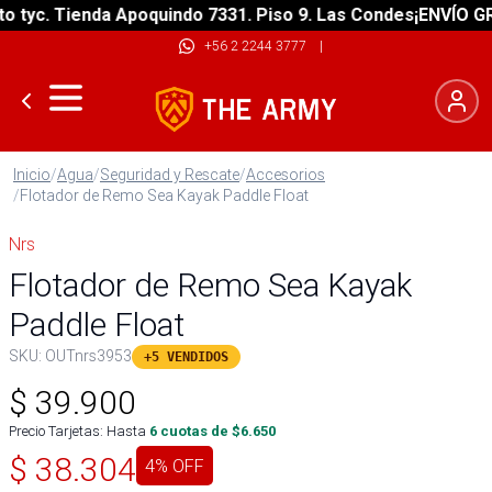
tyc. Tienda Apoquindo 7331. Piso 9. Las Condes
¡ENVÍO GRAT
+56 2 2244 3777
|
Inicio
/
Agua
/
Seguridad y Rescate
/
Accesorios
/
Flotador de Remo Sea Kayak Paddle Float
Nrs
Flotador de Remo Sea Kayak
Paddle Float
SKU:
OUTnrs3953
+5 VENDIDOS
$
39.900
Precio Tarjetas: Hasta
6
cuotas de $
6.650
$
38.304
4
% OFF