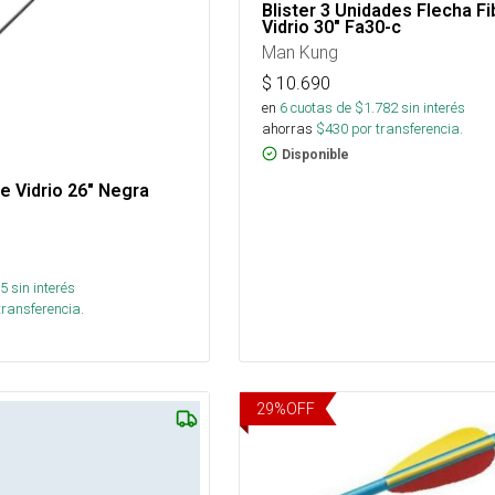
Blister 3 Unidades Flecha Fi
Vidrio 30" Fa30-c
Man Kung
$
10.690
en
6
cuotas de $
1.782
sin interés
ahorras
$
430
por transferencia.
Disponible
e Vidrio 26" Negra
5
sin interés
transferencia.
29
%
OFF