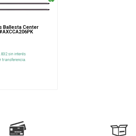
s Ballesta Center
´´ #AXCCA206PK
.832
sin interés
 transferencia.