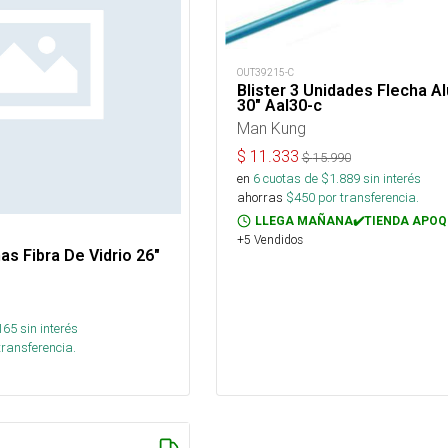
OUT39215-C
Blister 3 Unidades Flecha A
30" Aal30-c
Man Kung
$
11.333
$
15.990
en
6
cuotas de $
1.889
sin interés
ahorras
$
450
por transferencia.
LLEGA MAÑANA✔️TIENDA APOQ
+5 Vendidos
has Fibra De Vidrio 26"
165
sin interés
transferencia.