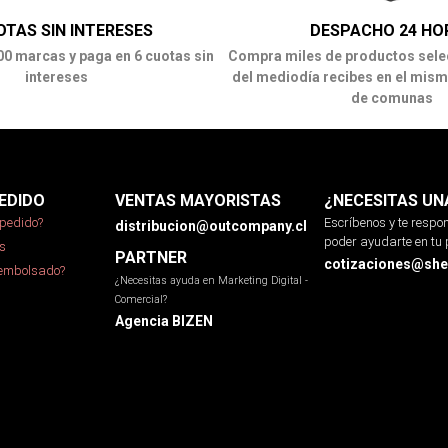
OTAS SIN INTERESES
DESPACHO 24 HO
00 marcas y paga en 6 cuotas sin
Compra miles de productos sele
intereses
del mediodía recibes en el mism
de comunas
EDIDO
VENTAS MAYORISTAS
¿NECESITAS UN
pedido?
Escríbenos y te resp
distribucion@outcompany.cl
poder ayudarte en tu 
s
PARTNER
cotizaciones@sher
eembolsado?
¿Necesitas ayuda en Marketing Digital -
Comercial?
Agencia BIZEN