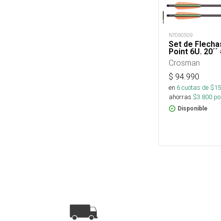
NT090509
Set de Flecha
Point 6U. 20
Crosman
$
94.990
en
6
cuotas de $
15
ahorras
$
3.800
por
Disponible