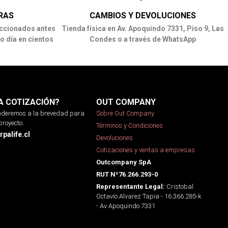
RAS
CAMBIOS Y DEVOLUCIONES
ccionados antes
Tienda física en Av. Apoquindo 7331, Piso 9, Las
o día en cientos
Condes o a través de WhatsApp
A COTIZACIÓN?
OUT COMPANY
onderemos a la brevedad para
Sobre Out Company
proyecto.
Términos y Condiciones
palife.cl
Devoluciones
Cotizaciones y ventas a empresas
Outcompany SpA
RUT Nº76.266.293-0
Cristobal
Representante Legal:
Octavio Alvarez Tapia - 16.366.285-k
- Av Apoquindo 7331