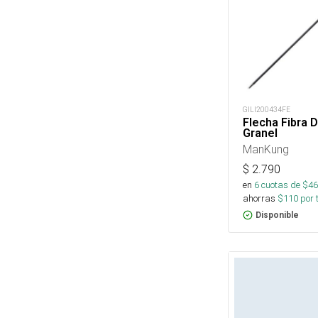
GILI200434FE
Flecha Fibra D
Granel
ManKung
$
2.790
en
6
cuotas de $
46
ahorras
$
110
por 
Disponible