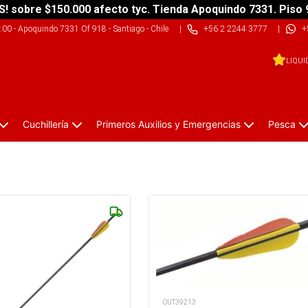
S! sobre $150.000 afecto tyc. Tienda Apoquindo 7331. Piso 
9:00
-
Apoquindo 7331 Of 918 - Santiago - Chile
|
+56 2 2244 3777
|
+
LIQUI
Cuchillería
Primeros Auxilios y Emergencias
Pesca
OUT39213