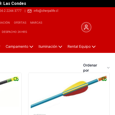
9. Las Condes
56 2 2244 3777
|
info@sherpalife.cl
DACIÓN
OFERTAS
MARCAS
DESPACHO 24 HRS
Campamento
Iluminación
Rental Equipo
Ordenar
por