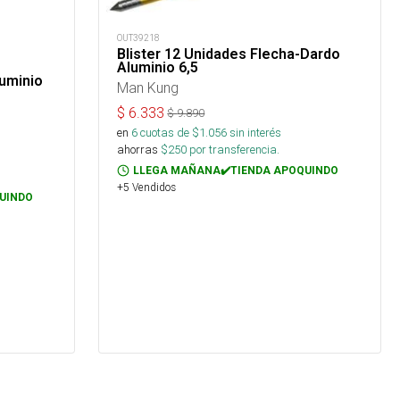
OUT39218
Blister 12 Unidades Flecha-Dardo
Aluminio 6,5
luminio
Man Kung
$
6.333
$
9.890
en
6
cuotas de $
1.056
sin interés
ahorras
$
250
por transferencia.
LLEGA MAÑANA✔️TIENDA APOQUINDO
+5 Vendidos
UINDO