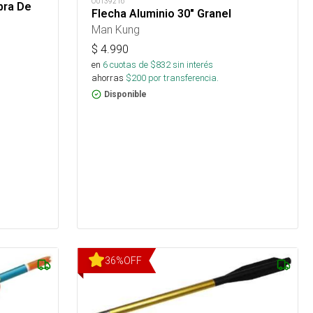
OUT39216
bra De
Flecha Aluminio 30" Granel
Man Kung
$
4.990
en
6
cuotas de $
832
sin interés
ahorras
$
200
por transferencia.
Disponible
36
%
OFF