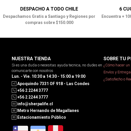
DESPACHO A TODO CHILE
6 CU
Despachamos Gratis a Santiago y Regiones por
Encuentra + 10
compras sobre $150.000
NUESTRA TIENDA
SOBRE TU P
Si es una duda o necesitas ayuda tecnica, no dudes en
¿Cómo hacer un 
comunicarte con nosotros
Envíos y Entrega
Lun. - Vie. 10:30 a 14:30 - 15:00 a 19:00
¿Satisfecho o R
Apoquindo 7331 OF 918 - Las Condes
+56 2 2244 3777
+56 2 2244 3777
info@sherpalife.cl
Metro Hernando de Magallanes
Estacionamiento Público