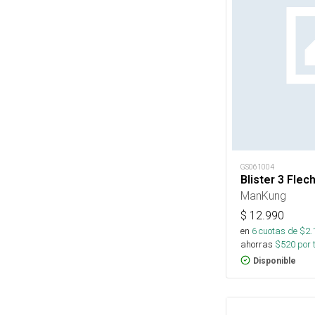
GS061004
Blister 3 Flec
ManKung
$
12.990
en
6
cuotas de $
2.
ahorras
$
520
por 
Disponible