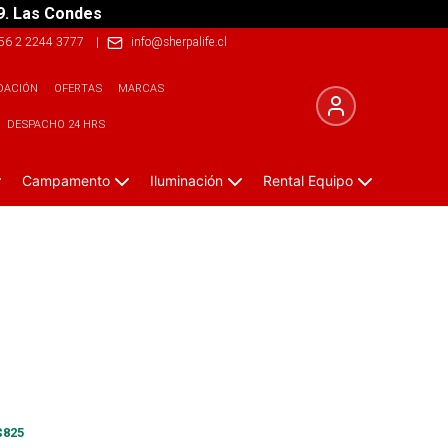
9. Las Condes
56 2 2244 3777
|
info@sherpalife.cl
DACIÓN
OFERTAS
MARCAS
DESPACHO 24 HRS
Campamento
Iluminación
Rental Equipo
$
825