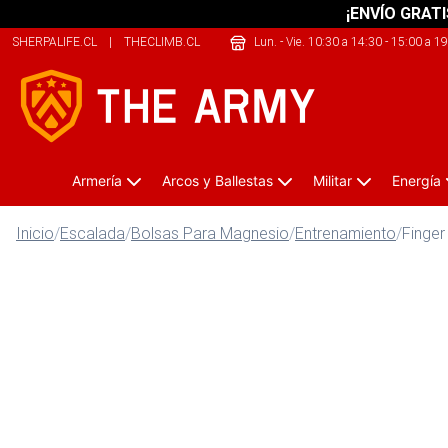
¡ENVÍO GRATI
SHERPALIFE.CL
|
THECLIMB.CL
|
SHERPALIFE.COM.AR
Lun. - Vie. 10:30 a 14:30 - 15:00 a 1
Armería
Arcos y Ballestas
Militar
Energía
Inicio
/
Escalada
/
Bolsas Para Magnesio
/
Entrenamiento
/
Finger