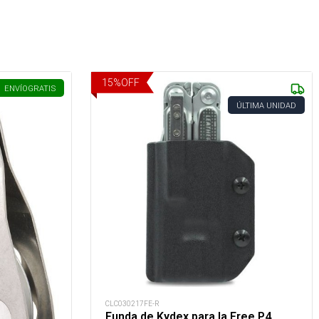
15
%
OFF
ENVÍO
GRATIS
ÚLTIMA UNIDAD
CLC030217FE-R
Funda de Kydex para la Free P4