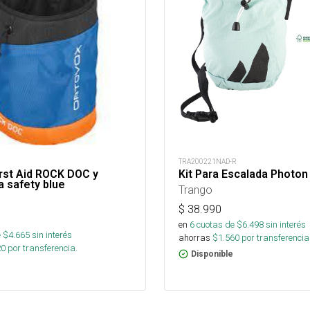
TRA200221NAD-R
irst Aid ROCK DOC y
Kit Para Escalada Photon 
 safety blue
Trango
$
38.990
en
6
cuotas de $
6.498
sin interés
 $
4.665
sin interés
ahorras
$
1.560
por transferencia
20
por transferencia.
Disponible