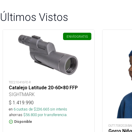
Últimos Vistos
ENVÍO
GRATIS
TEC210416FE-R
Catalejo Latitude 20-60×80 FFP
SIGHTMARK
$
1.419.990
en
6
cuotas de $
236.665
sin interés
ahorras
$
56.800
por transferencia.
Disponible
OUT17082026BA
Gorro Niño