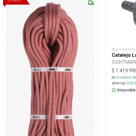
33
%
OFF
TEC210416FE-R
Catalejo L
SIGHTMAR
$
1.419.99
en
6
cuotas de
ahorras
$
56.
Disponible