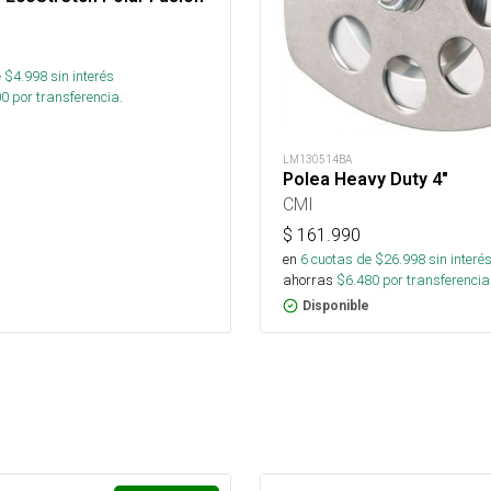
 $
4.998
sin interés
00
por transferencia.
LM130514BA
Polea Heavy Duty 4"
CMI
$
161.990
en
6
cuotas de $
26.998
sin interé
ahorras
$
6.480
por transferencia
Disponible