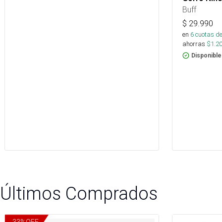
Buff
$
29.990
en
6
cuotas de
ahorras
$
1.2
Disponible
Últimos Comprados