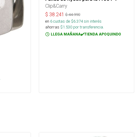
Clip&Carry
$
38.241
$
44.990
en
6
cuotas de $
6.374
sin interés
ahorras
$
1.530
por transferencia.
LLEGA MAÑANA✔️TIENDA APOQUINDO
s
.