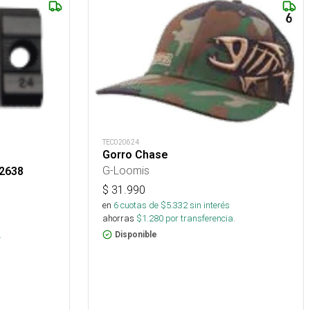
TEC020624
Gorro Chase
G-Loomis
02638
$
31.990
en
6
cuotas de $
5.332
sin interés
ahorras
$
1.280
por transferencia.
.
Disponible