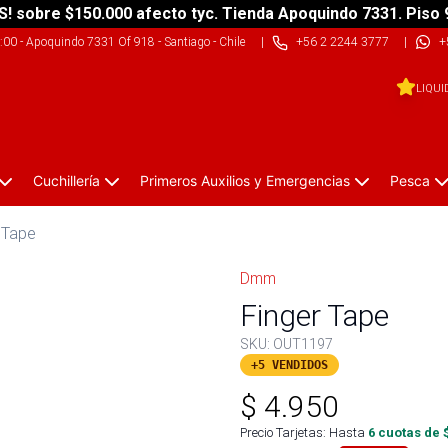
S! sobre $150.000 afecto tyc. Tienda Apoquindo 7331. Piso 
9:00
-
Apoquindo 7331 Of 918 - Santiago - Chile
|
+56 2 2244 3777
|
+
LIQUI
Cuchillería
Primeros Auxilios y Emergencias
Pesca
 Tape
Dmm
Finger Tape
SKU:
OUT1197
+5 VENDIDOS
$
4.950
Precio Tarjetas: Hasta
6
cuotas de 