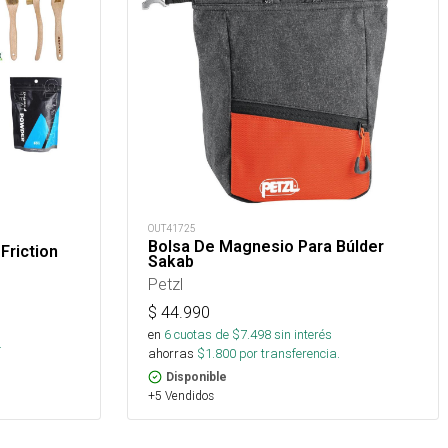
OUT41725
Bolsa De Magnesio Para Búlder
Friction
Sakab
Petzl
$
44.990
en
6
cuotas de $
7.498
sin interés
.
ahorras
$
1.800
por transferencia.
Disponible
+5 Vendidos