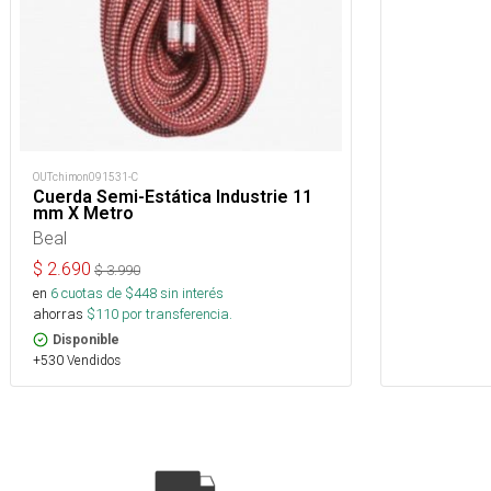
OUTchimon091531-C
Cuerda Semi-Estática Industrie 11
mm X Metro
Beal
$
2.690
$
3.990
en
6
cuotas de $
448
sin interés
ahorras
$
110
por transferencia.
Disponible
+530 Vendidos