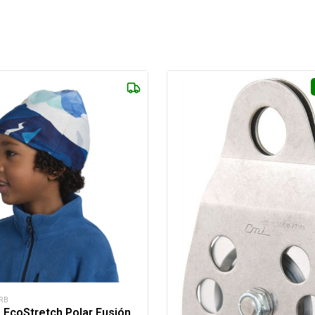
RB
 EcoStretch Polar Fusión