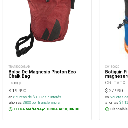
TRA180206NAD
CH180620
Bolsa De Magnesio Photon Eco
Botiquin F
Chalk Bag
magnesera
Trango
ORTOVOX
$
19.990
$
27.990
en
6
cuotas de $
3.332
sin interés
en
6
cuotas de
ahorras
$
800
por transferencia.
ahorras
$
1.1
LLEGA MAÑANA✔️TIENDA APOQUINDO
Disponible