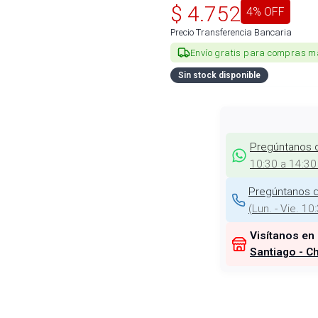
$
4.752
4
% OFF
Precio Transferencia Bancaria
Envío gratis para compras m
Sin stock disponible
Pregúntanos 
10:30 a 14:30
Pregúntanos d
(
Lun. - Vie. 10
Visítanos en
Santiago - Ch