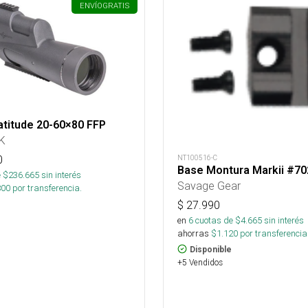
ENVÍO
GRATIS
atitude 20-60×80 FFP
K
NT100516-C
0
Base Montura Markii #7
 $
236.665
sin interés
Savage Gear
800
por transferencia.
$
27.990
en
6
cuotas de $
4.665
sin interés
ahorras
$
1.120
por transferencia
Disponible
+5 Vendidos