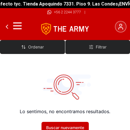
ecto tyc. Tienda Apoquindo 7331. Piso 9. Las Condes
¡ENVÍO
+56 2 2244 3777
|
Extremidades
Ordenar
Filtrar
Lo sentimos, no encontramos resultados.
Buscar nuevamente