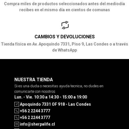
Compra miles de productos seleccionados antes del mediodía
recibes en el mismo día en cientos de comunas
CAMBIOS Y DEVOLUCIONES
Tienda física en Av. Apoquindo 7331, Piso 9, Las Condes o a través
de WhatsApp
NUESTRA TIENDA
Si es una duda o necesitas ayuda tecnica, no dudes en
comunicarte con nosotros
Lun. - Vie. 10:30 a 14:30 - 15:00 a 19:00
Apoquindo 7331 OF 918 - Las Condes
+56 2 2244 3777
+56 2 2244 3777
info@sherpalife.cl