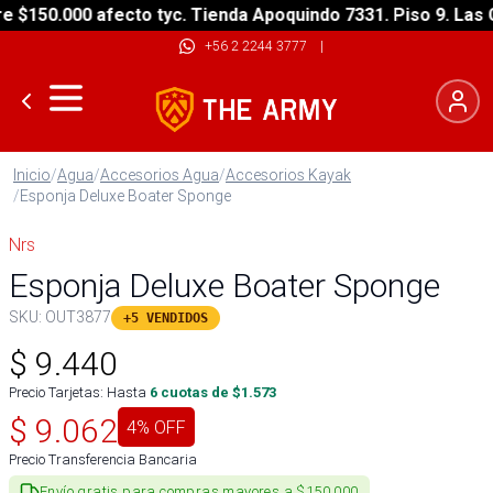
150.000 afecto tyc. Tienda Apoquindo 7331. Piso 9. Las Co
+56 2 2244 3777
|
Inicio
/
Agua
/
Accesorios Agua
/
Accesorios Kayak
/
Esponja Deluxe Boater Sponge
Nrs
Esponja Deluxe Boater Sponge
SKU:
OUT3877
+5 VENDIDOS
$
9.440
Precio Tarjetas: Hasta
6
cuotas de $
1.573
$
9.062
4
% OFF
Precio Transferencia Bancaria
Envío gratis para compras mayores a $150.000