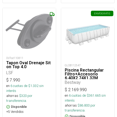
ENVÍO
GRATIS
OUTod110811
Tapon Oval Drenaje Sit
GLOB112547
on Top 4.0
Piscina Rectangular
LSF
Filtro+Accesorio
6.40X2.74X1.32M
$
7.990
Bestway
en
6
cuotas de $
1.332
sin
$
2.169.990
interés
en
6
cuotas de $
361.665
sin
ahorras
$
320
por
interés
transferencia.
ahorras
$
86.800
por
Disponible
transferencia.
+5 Vendidos
Disponible