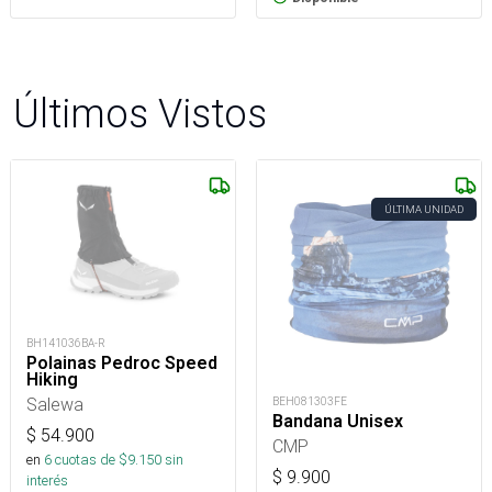
Últimos Vistos
ÚLTIMA UNIDAD
BH141036BA-R
Polainas Pedroc Speed
Hiking
Salewa
BEH081303FE
Bandana Unisex
$
54.900
CMP
en
6
cuotas de $
9.150
sin
$
9.900
interés