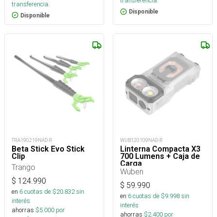
transferencia.
transferencia.
Disponible
Disponible
TRA190219NAD-R
WUB120109NAD-R
Beta Stick Evo Stick
Linterna Compacta X3
Clip
700 Lumens + Caja de
Carga
Trango
Wuben
$
124.990
$
59.990
en
6
cuotas de $
20.832
sin
en
6
cuotas de $
9.998
sin
interés
interés
ahorras
$
5.000
por
ahorras
$
2.400
por