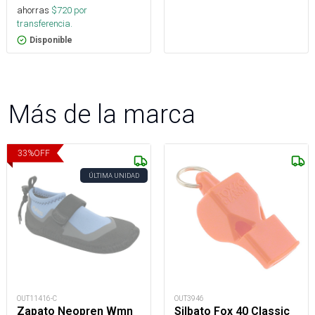
ahorras
$
720
por
transferencia.
Disponible
Más de la marca
33
%
OFF
ÚLTIMA UNIDAD
OUT11416-C
OUT3946
Zapato Neopren Wmn
Silbato Fox 40 Classic