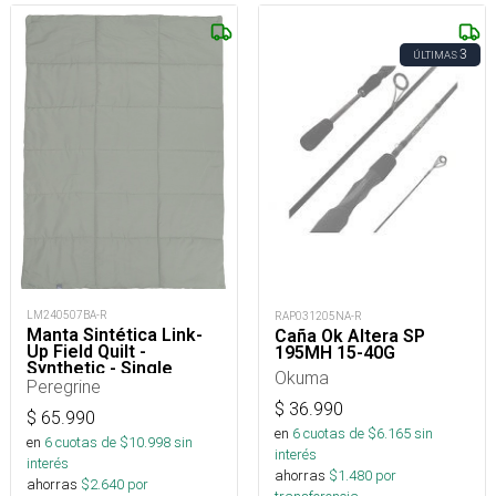
3
ÚLTIMAS
LM240507BA-R
RAP031205NA-R
Manta Sintética Link-
Caña Ok Altera SP
Up Field Quilt -
195MH 15-40G
Synthetic - Single
Okuma
Peregrine
$
36.990
$
65.990
en
6
cuotas de $
6.165
sin
en
6
cuotas de $
10.998
sin
interés
interés
ahorras
$
1.480
por
ahorras
$
2.640
por