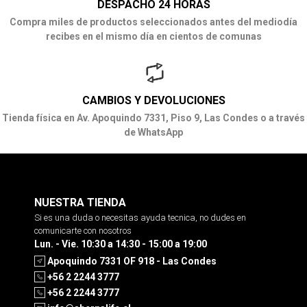
DESPACHO 24 HORAS
Compra miles de productos seleccionados antes del mediodía
recibes en el mismo día en cientos de comunas
CAMBIOS Y DEVOLUCIONES
Tienda física en Av. Apoquindo 7331, Piso 9, Las Condes o a través
de WhatsApp
NUESTRA TIENDA
Si es una duda o necesitas ayuda tecnica, no dudes en
comunicarte con nosotros
Lun. - Vie. 10:30 a 14:30 - 15:00 a 19:00
Apoquindo 7331 OF 918 - Las Condes
+56 2 2244 3777
+56 2 2244 3777