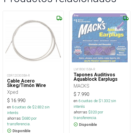
LM180615BA-R
Tapones Auditivos
ODR120303BA-R
Aquablock Earplugs
Cable Acero
Skeg/Timón Wire
MACKS
Xped
$
7.990
$
16.990
en
6
cuotas de $
1.332
sin
interés
en
6
cuotas de $
2.832
sin
ahorras
$
320
por
interés
transferencia.
ahorras
$
680
por
transferencia.
Disponible
Disponible