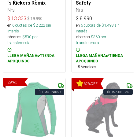
´s Kickers Remix
Safety
Nrs
Nrs
$
13.333
$
8.990
$
19.990
en
6
cuotas de $
2.222
sin
en
6
cuotas de $
1.498
sin
interés
interés
ahorras
$
530
por
ahorras
$
360
por
transferencia.
transferencia.
LLEGA MAÑANA✔️TIENDA
LLEGA MAÑANA✔️TIENDA
APOQUINDO
APOQUINDO
+5 Vendidos
29
%
OFF
62
%
OFF
ÚLTIMA UNIDAD
ÚLTIMA UNIDAD