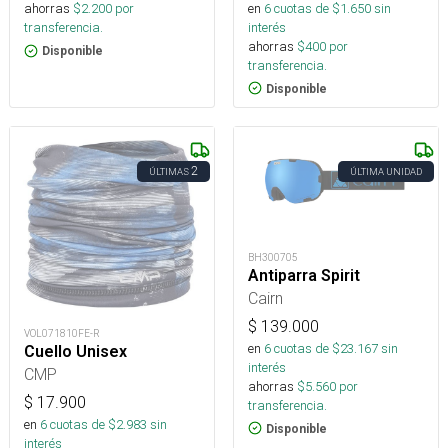
en
6
cuotas de $
1.650
sin
ahorras
$
2.200
por
interés
transferencia.
ahorras
$
400
por
Disponible
transferencia.
Disponible
2
ÚLTIMAS
ÚLTIMA UNIDAD
BH300705
Antiparra Spirit
Cairn
$
139.000
VOL071810FE-R
en
6
cuotas de $
23.167
sin
Cuello Unisex
interés
CMP
ahorras
$
5.560
por
$
17.900
transferencia.
en
6
cuotas de $
2.983
sin
Disponible
interés