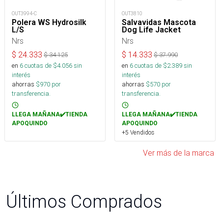
OUT3994-C
OUT3810
Polera WS Hydrosilk
Salvavidas Mascota
L/S
Dog Life Jacket
Nrs
Nrs
$
24.333
$
14.333
$
34.125
$
37.990
en
6
cuotas de $
4.056
sin
en
6
cuotas de $
2.389
sin
interés
interés
ahorras
$
970
por
ahorras
$
570
por
transferencia.
transferencia.
LLEGA MAÑANA✔️TIENDA
LLEGA MAÑANA✔️TIENDA
APOQUINDO
APOQUINDO
+5 Vendidos
Ver más de la marca
Últimos Comprados