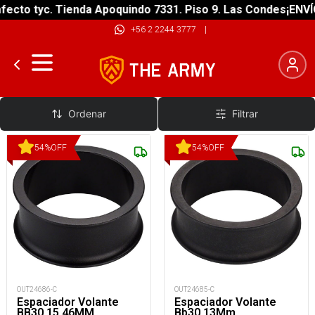
ecto tyc. Tienda Apoquindo 7331. Piso 9. Las Condes
¡ENVÍO
+56 2 2244 3777
|
Espaciadores De Direccion
Ordenar
Filtrar
54
%
OFF
54
%
OFF
OUT24686-C
OUT24685-C
Espaciador Volante
Espaciador Volante
BB30 15.46MM
Bb30 13Mm