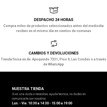
DESPACHO 24 HORAS
Compra miles de productos seleccionados antes del mediodía
recibes en el mismo día en cientos de comunas
CAMBIOS Y DEVOLUCIONES
Tienda física en Av. Apoquindo 7331, Piso 9, Las Condes o a través
de WhatsApp
NUESTRA TIENDA
Si es una duda o necesitas ayuda tecnica, no dudes en
comunicarte con nosotros
Lun. - Vie. 10:30 a 14:30 - 15:00 a 19:00