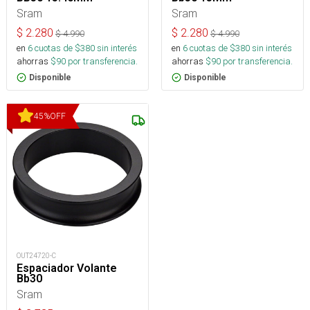
Sram
Sram
$
2.280
$
2.280
$
4.990
$
4.990
en
6
cuotas de $
380
sin interés
en
6
cuotas de $
380
sin interés
ahorras
$
90
por transferencia.
ahorras
$
90
por transferencia.
Disponible
Disponible
45
%
OFF
OUT24720-C
Espaciador Volante
Bb30
Sram