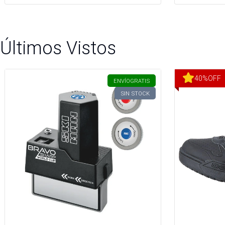
Últimos Vistos
40
%
OFF
ENVÍO
GRATIS
SIN STOCK