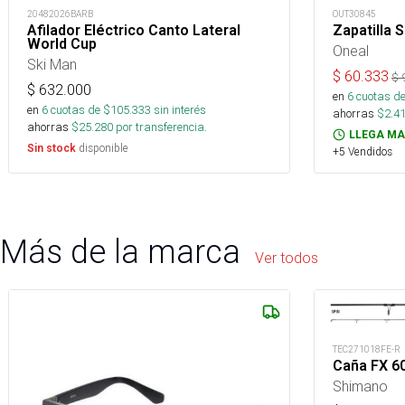
20482026BARB
OUT30845
Afilador Eléctrico Canto Lateral
Zapatilla 
World Cup
Oneal
Ski Man
$
60.333
$
$
632.000
en
6
cuotas de
en
6
cuotas de $
105.333
sin interés
ahorras
$
2.4
ahorras
$
25.280
por transferencia.
LLEGA MA
disponible
Sin stock
+5 Vendidos
Más de la marca
Ver todos
TEC271018FE-R
Caña FX 6
Shimano