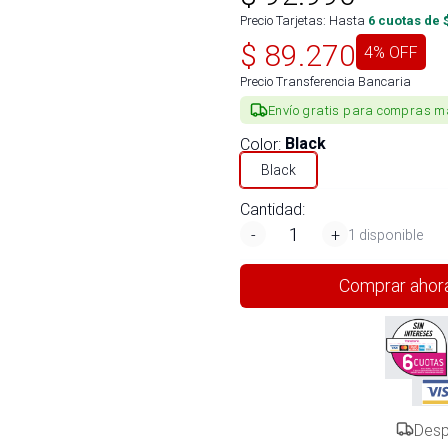
Precio Tarjetas: Hasta
6
cuotas de 
$
89.270
4
% OFF
Precio Transferencia Bancaria
Envío gratis para compras m
Color
:
Black
Black
Cantidad:
-
+
1 disponible
Comprar ahor
Desp