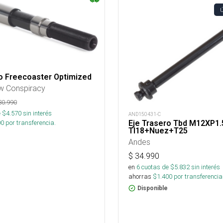
o Freecoaster Optimized
w Conspiracy
30.990
 $
4.570
sin interés
AND150431-C
00
por transferencia.
Eje Trasero Tbd M12XP1.
Tl18+Nuez+T25
Andes
$
34.990
en
6
cuotas de $
5.832
sin interés
ahorras
$
1.400
por transferencia
Disponible