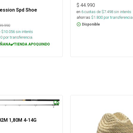
$
44.990
Session Spd Shoe
en
6
cuotas de $
7.498
sin interés
ahorras
$
1.800
por transferencia
Disponible
99.990
 $
10.056
sin interés
10
por transferencia.
ÑANA✔️TIENDA APOQUINDO
02M 1,80M 4-14G