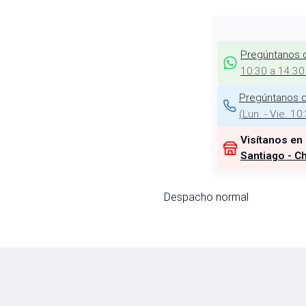
Pregúntanos 
10:30 a 14:30
Pregúntanos d
(
Lun. - Vie. 10
Visítanos en
Santiago - Ch
Despacho normal