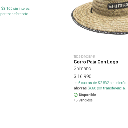
 $
3.165
sin interés
por transferencia.
TEC240703BA-R
Gorro Paja Con Logo
Shimano
$
16.990
en
6
cuotas de $
2.832
sin interés
ahorras
$
680
por transferencia.
Disponible
+5 Vendidos