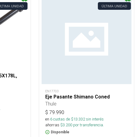
ÚLTIMA UNIDAD
ÚLTIMA UNIDAD
5X178L,
EN17703
Eje Pasante Shimano Coned
Thule
.
$
79.990
en
6
cuotas de $
13.332
sin interés
ahorras
$
3.200
por transferencia.
Disponible