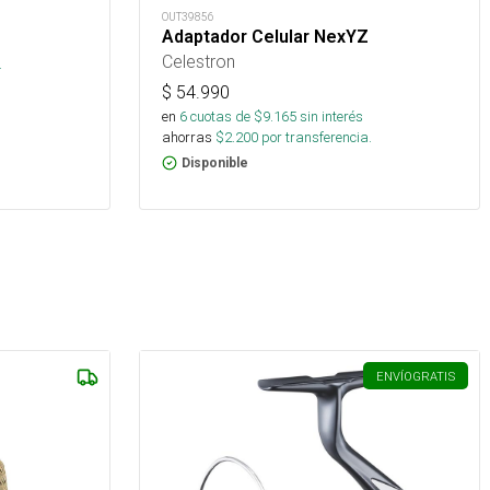
OUT39856
Adaptador Celular NexYZ
Celestron
.
$
54.990
en
6
cuotas de $
9.165
sin interés
ahorras
$
2.200
por transferencia.
Disponible
ENVÍO
GRATIS