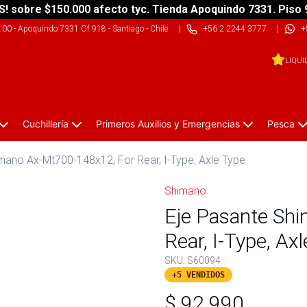
S! sobre $150.000 afecto tyc. Tienda Apoquindo 7331. Piso 
9:00
-
Apoquindo 7331 Of 918 - Santiago - Chile
|
+56 2 2244 3777
|
+
LIQUI
Cuchillería
Primeros Auxilios y Emergencias
Pesca
mano Ax-Mt700-148x12, For Rear, I-Type, Axle Type
Shimano
Eje Pasante Sh
Rear, I-Type, Ax
SKU:
S60094
+5 VENDIDOS
$
92.990