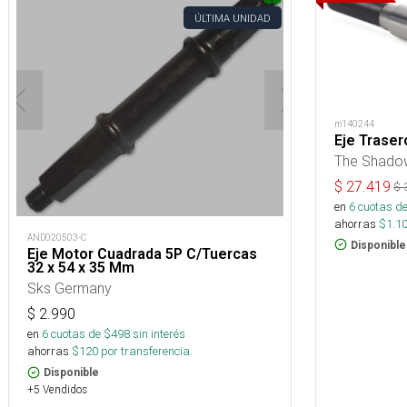
ÚLTIMA UNIDAD
m140244
Eje Traser
The Shado
$
27.419
$
en
6
cuotas de
ahorras
$
1.1
AND020503-C
Disponible
Eje Motor Cuadrada 5P C/Tuercas
32 x 54 x 35 Mm
Sks Germany
$
2.990
en
6
cuotas de $
498
sin interés
ahorras
$
120
por transferencia.
Disponible
+5 Vendidos