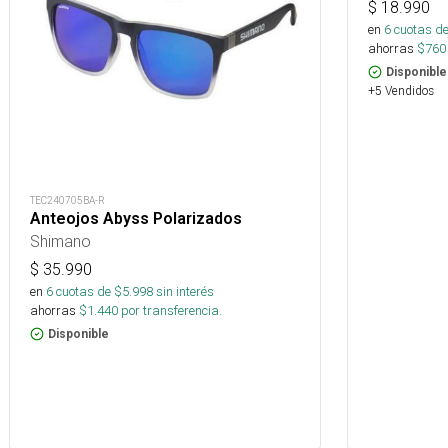
$
18.990
en
6
cuotas de
ahorras
$
760
Disponible
+5 Vendidos
TEC240705BA-R
Anteojos Abyss Polarizados
Shimano
$
35.990
en
6
cuotas de $
5.998
sin interés
ahorras
$
1.440
por transferencia.
Disponible