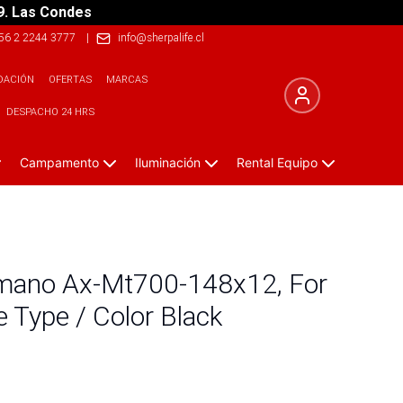
9. Las Condes
56 2 2244 3777
|
info@sherpalife.cl
DACIÓN
OFERTAS
MARCAS
DESPACHO 24 HRS
Campamento
Iluminación
Rental Equipo
imano Ax-Mt700-148x12, For
le Type / Color Black