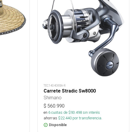
TEC140408BA-R
Carrete Stradic Sw8000
Shimano
$
560.990
en
6
cuotas de $
93.498
sin interés
ahorras
$
22.440
por transferencia.
Disponible