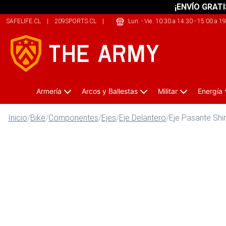
¡ENVÍO GRATI
SAFELIFE.CL
|
209SPORTS.CL
|
SHERPALIFE.CL
Lun. - Vie. 10:30 a 14:30 - 15:00 a 1
Armería
Arcos y Ballestas
Militar
Energía
Inicio
/
Bike
/
Componentes
/
Ejes
/
Eje Delantero
/
Eje Pasante Shi