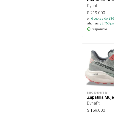
Dynafit
$
219.000
en
6
cuotas de $
36
ahorras
$
8.760
por
Disponible
BEH310308FE-R
Zapatilla Mujer
Dynafit
$
159.000