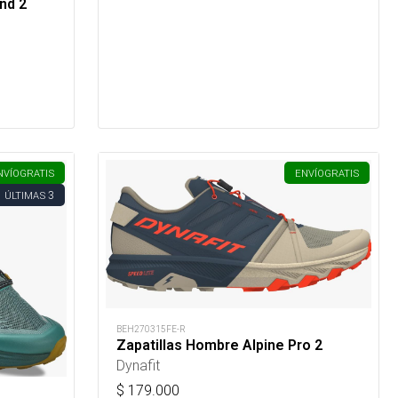
nd 2
NVÍO
GRATIS
ENVÍO
GRATIS
3
ÚLTIMAS
BEH270315FE-R
Zapatillas Hombre Alpine Pro 2
Dynafit
$
179.000