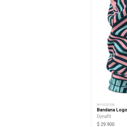
BH160202BA
Bandana Logo
Dynafit
$
29.900