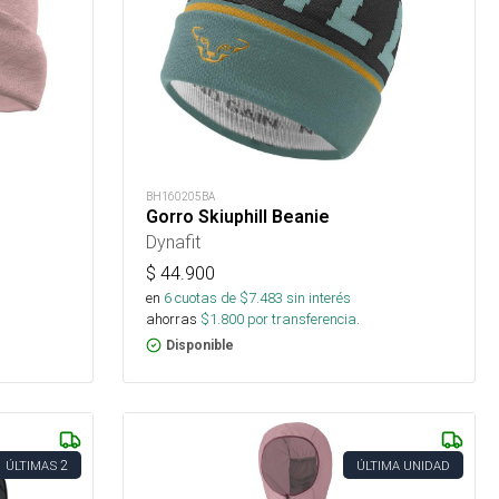
BH160205BA
Gorro Skiuphill Beanie
Dynafit
$
44.900
en
6
cuotas de $
7.483
sin interés
ahorras
$
1.800
por transferencia.
Disponible
2
ÚLTIMAS
ÚLTIMA UNIDAD