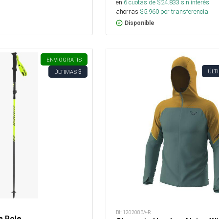
en
6
cuotas de $
24.833
sin interés
ahorras
$
5.960
por transferencia.
Disponible
ENVÍO
GRATIS
3
ÚLT
ÚLTIMAS
BH120208BA-R
a Pole