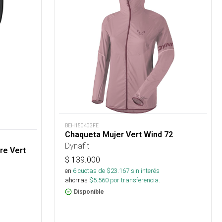
BEH150403FE
Chaqueta Mujer Vert Wind 72
Dynafit
re Vert
$
139.000
en
6
cuotas de $
23.167
sin interés
ahorras
$
5.560
por transferencia.
Disponible