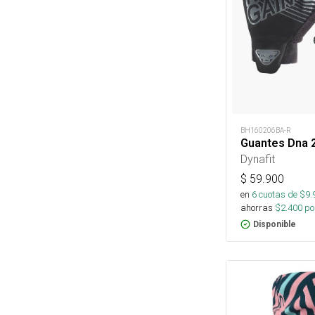
BH160206BA-R
Guantes Dna 
Dynafit
$
59.900
en
6
cuotas de $
9.
ahorras
$
2.400
por
Disponible