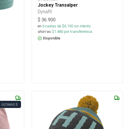
Jockey Transalper
Dynafit
$
36.900
en
6
cuotas de $
6.150
sin interés
ahorras
$
1.480
por transferencia.
Disponible
3
ÚLTIMAS