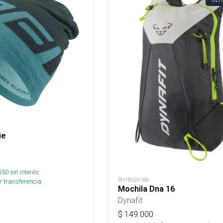
ÚLT
ie
650
sin interés
BH180201BA
 transferencia.
Mochila Dna 16
Dynafit
$
149.000