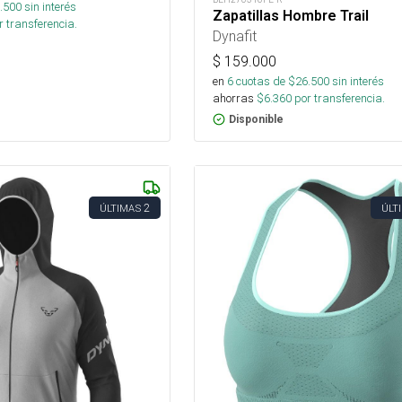
.500
sin interés
Zapatillas Hombre Trail
 transferencia.
Dynafit
$
159.000
en
6
cuotas de $
26.500
sin interés
ahorras
$
6.360
por transferencia.
Disponible
2
ÚLTIMAS
ÚLT