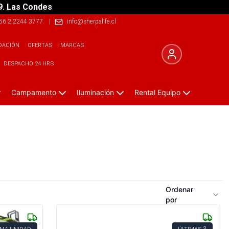
9. Las Condes
56 2 2244 3777
|
info@sherpalife.cl
DACIÓN
OFERTAS
MARCAS
DESPACHO 24 HRS
Campamento
Iluminación
Rental Equipo
Ordenar
por
3