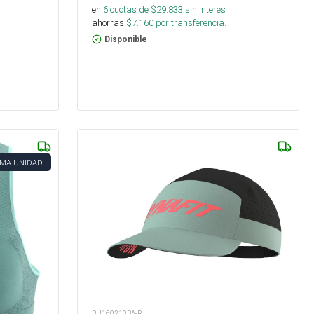
en
6
cuotas de $
29.833
sin interés
ahorras
$
7.160
por transferencia.
Disponible
IMA UNIDAD
BH160210BA-R