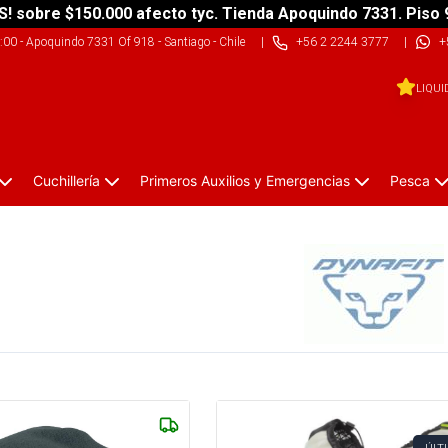
S! sobre $150.000 afecto tyc. Tienda Apoquindo 7331. Piso 
9:00
-
Apoquindo 7331 Of 918 - Santiago - Chile
|
+56 2 2244 3777
|
+
LIQUI
Cuchillería
Primeros Auxilios y Emergencias
Pesca