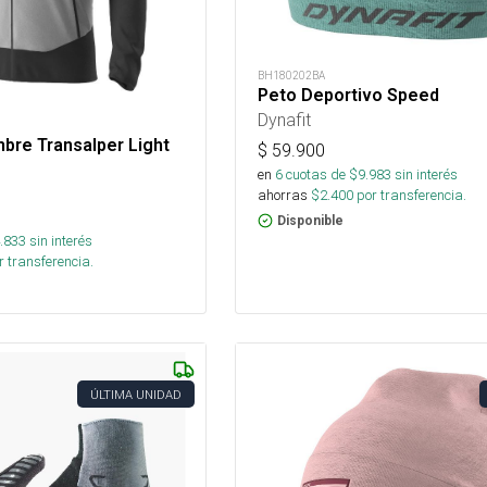
BH180202BA
Peto Deportivo Speed
Dynafit
bre Transalper Light
$
59.900
en
6
cuotas de $
9.983
sin interés
ahorras
$
2.400
por transferencia.
Disponible
.833
sin interés
 transferencia.
ÚLTIMA UNIDAD