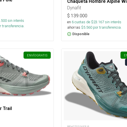
Chaqueta Hombre Alpine Wi
Dynafit
$
139.000
.500
sin interés
en
6
cuotas de $
23.167
sin interés
 transferencia.
ahorras
$
5.560
por transferencia.
Disponible
ENVÍO
GRATIS
E
 Trail
BEH270316FE-R