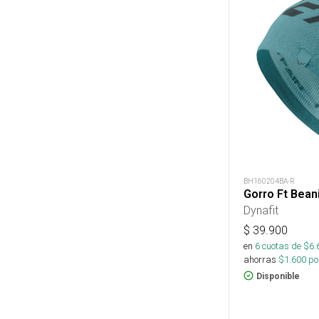
BH160204BA-R
Gorro Ft Bean
Dynafit
$
39.900
en
6
cuotas de $
6.
ahorras
$
1.600
por
Disponible