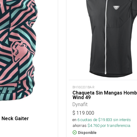
BH160201BA-R
Chaqueta Sin Mangas Homb
Wind 49
Dynafit
$
119.000
 Neck Gaiter
en
6
cuotas de $
19.833
sin interés
ahorras
$
4.760
por transferencia.
Disponible