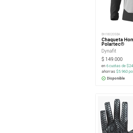
BH180205BA
Chaqueta Hom
Polartec®
Dynafit
$
149.000
en
6
cuotas de $
24
ahorras
$
5.960
por
Disponible