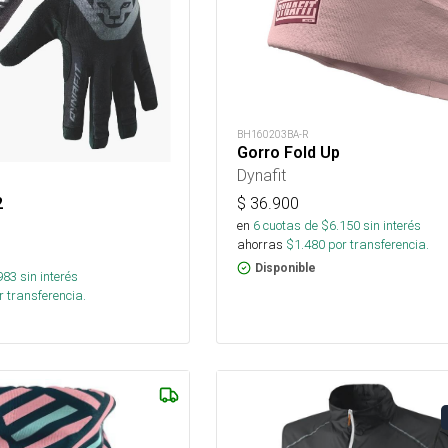
BH160203BA-R
Gorro Fold Up
Dynafit
2
$
36.900
en
6
cuotas de $
6.150
sin interés
ahorras
$
1.480
por transferencia.
Disponible
983
sin interés
 transferencia.