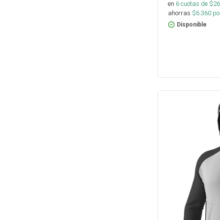
en
6
cuotas de $
26
ahorras
$
6.360
por
Disponible