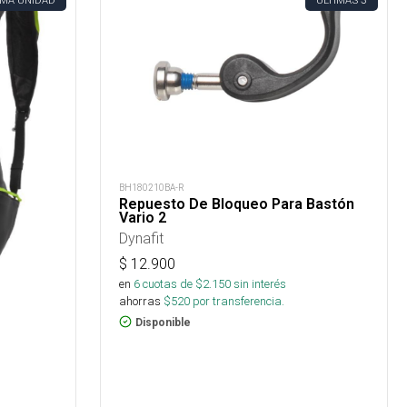
IMA UNIDAD
ÚLTIMAS
BH180210BA-R
Repuesto De Bloqueo Para Bastón
Vario 2
Dynafit
$
12.900
en
6
cuotas de $
2.150
sin interés
ahorras
$
520
por transferencia.
Disponible