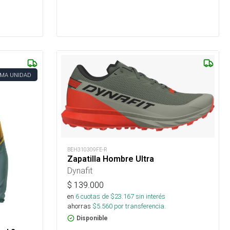
IMA UNIDAD
BEH310309FE-R
Zapatilla Hombre Ultra
Dynafit
$
139.000
en
6
cuotas de $
23.167
sin interés
ahorras
$
5.560
por transferencia.
Disponible