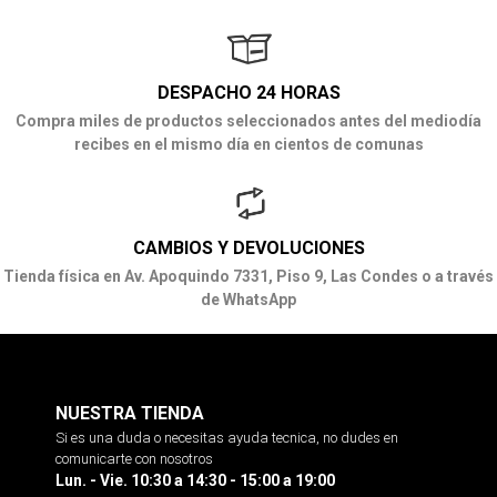
DESPACHO 24 HORAS
Compra miles de productos seleccionados antes del mediodía
recibes en el mismo día en cientos de comunas
CAMBIOS Y DEVOLUCIONES
Tienda física en Av. Apoquindo 7331, Piso 9, Las Condes o a través
de WhatsApp
NUESTRA TIENDA
Si es una duda o necesitas ayuda tecnica, no dudes en
comunicarte con nosotros
Lun. - Vie. 10:30 a 14:30 - 15:00 a 19:00