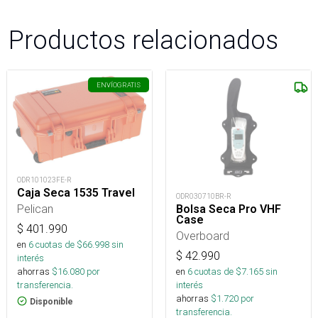
Productos relacionados
ENVÍO
GRATIS
ODR101023FE-R
Caja Seca 1535 Travel
ODR030710BR-R
Pelican
Bolsa Seca Pro VHF
Case
$
401.990
Overboard
en
6
cuotas de $
66.998
sin
$
42.990
interés
ahorras
$
16.080
por
en
6
cuotas de $
7.165
sin
transferencia.
interés
ahorras
$
1.720
por
Disponible
transferencia.