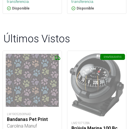
transferencia.
transferencia.
Disponible
Disponible
Últimos Vistos
ENVÍO
GRATIS
LM19052608NAD
Bandanas Pet Print
LM210712BA
Carolina Manuf
Brújula Marina 100 Bc