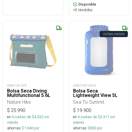
Disponible
+5 Vendidos
ÚLTIMA UNIDAD
ODR012613FE
COS070401NA-R
Bolsa Seca Diving
Bolsa Seca
Multifunctional 5.6L
Lightweight View 5L
Nature Hike
Sea To Summit
$
25.990
$
19.900
en
6
cuotas de $
4.332
sin
en
6
cuotas de $
3.317
sin
interés
interés
ahorras
$
1.040
por
ahorras
$
800
por