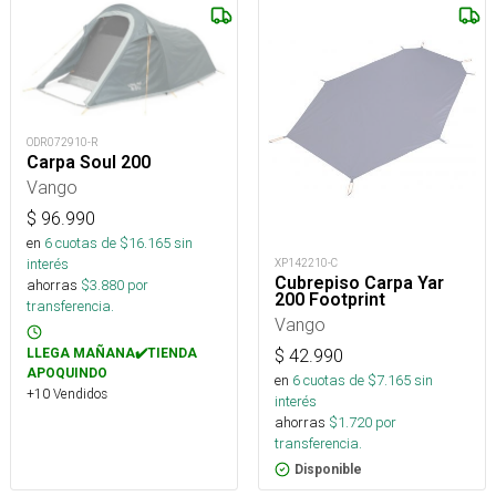
ODR072910-R
Carpa Soul 200
Vango
$
96.990
en
6
cuotas de $
16.165
sin
interés
XP142210-C
Cubrepiso Carpa Yar
ahorras
$
3.880
por
200 Footprint
transferencia.
Vango
$
42.990
LLEGA MAÑANA✔️TIENDA
APOQUINDO
en
6
cuotas de $
7.165
sin
+10 Vendidos
interés
ahorras
$
1.720
por
transferencia.
Disponible