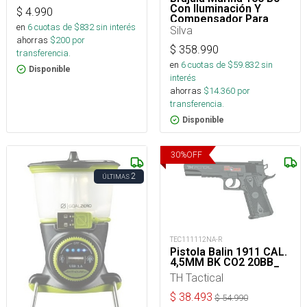
Con Iluminación Y
$
4.990
Compensador Para
en
6
cuotas de $
832
sin interés
Embarcaciones
Silva
ahorras
$
200
por
$
358.990
transferencia.
en
6
cuotas de $
59.832
sin
Disponible
interés
ahorras
$
14.360
por
transferencia.
Disponible
30
%
OFF
2
ÚLTIMAS
TEC111112NA-R
Pistola Balin 1911 CAL.
4,5MM BK CO2 20BB_
TH Tactical
$
38.493
$
54.990