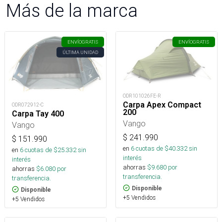
Más de la marca
ENVÍO
GRATIS
ENVÍO
GRATIS
ÚLTIMA UNIDAD
ODR101026FE-R
Carpa Apex Compact
ODR072912-C
200
Carpa Tay 400
Vango
Vango
$
241.990
$
151.990
en
6
cuotas de $
40.332
sin
en
6
cuotas de $
25.332
sin
interés
interés
ahorras
$
9.680
por
ahorras
$
6.080
por
transferencia.
transferencia.
Disponible
Disponible
+5 Vendidos
+5 Vendidos