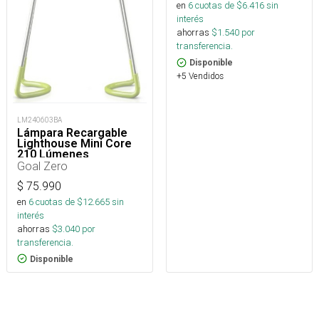
en
6
cuotas de $
6.416
sin
interés
ahorras
$
1.540
por
transferencia.
Disponible
+5 Vendidos
LM240603BA
Lámpara Recargable
Lighthouse Mini Core
210 Lúmenes
Goal Zero
$
75.990
en
6
cuotas de $
12.665
sin
interés
ahorras
$
3.040
por
transferencia.
Disponible