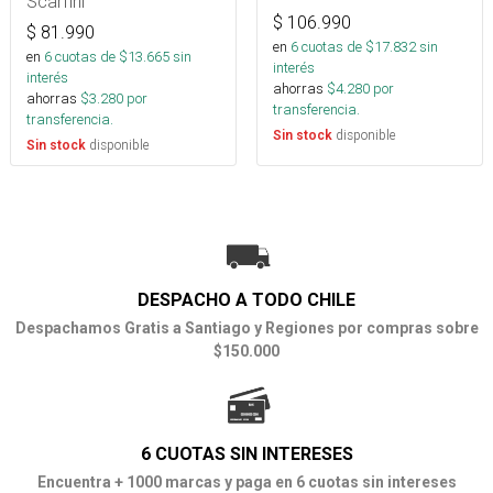
Scarfini
$
106.990
$
81.990
en
6
cuotas de $
17.832
sin
en
6
cuotas de $
13.665
sin
interés
interés
ahorras
$
4.280
por
ahorras
$
3.280
por
transferencia.
transferencia.
disponible
Sin stock
disponible
Sin stock
DESPACHO A TODO CHILE
Despachamos Gratis a Santiago y Regiones por compras sobre
$150.000
6 CUOTAS SIN INTERESES
Encuentra + 1000 marcas y paga en 6 cuotas sin intereses