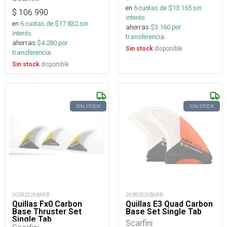
en
6
cuotas de $
13.165
sin
$
106.990
interés
en
6
cuotas de $
17.832
sin
ahorras
$
3.160
por
interés
transferencia.
ahorras
$
4.280
por
disponible
Sin stock
transferencia.
disponible
Sin stock
SIN STOCK
SIN STOCK
26582026BARB
26382026BARB
Quillas Fx0 Carbon
Quillas E3 Quad Carbon
Base Thruster Set
Base Set Single Tab
Single Tab
Scarfini