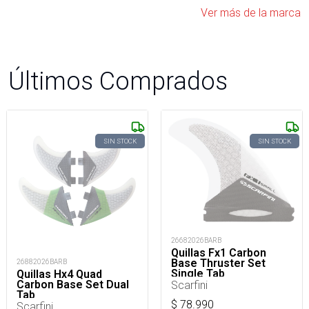
Ver más de la marca
Últimos Comprados
SIN STOCK
SIN STOCK
26682026BARB
Quillas Fx1 Carbon
Base Thruster Set
26882026BARB
Single Tab
Quillas Hx4 Quad
Carbon Base Set Dual
Scarfini
Tab
$
78.990
Scarfini