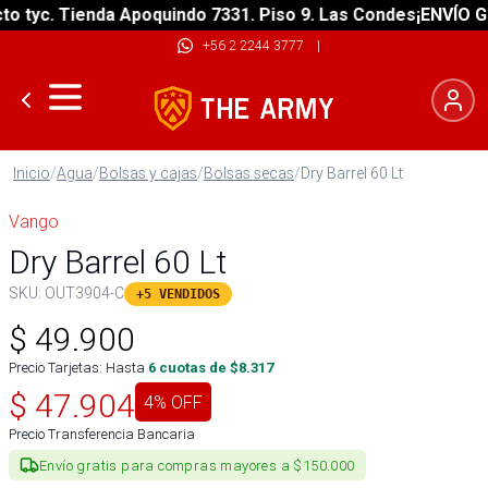
tyc. Tienda Apoquindo 7331. Piso 9. Las Condes
¡ENVÍO GRAT
+56 2 2244 3777
|
Inicio
/
Agua
/
Bolsas y cajas
/
Bolsas secas
/
Dry Barrel 60 Lt
Vango
Dry Barrel 60 Lt
SKU:
OUT3904-C
+5 VENDIDOS
$
49.900
Precio Tarjetas: Hasta
6
cuotas de $
8.317
$
47.904
4
% OFF
Precio Transferencia Bancaria
Envío gratis para compras mayores a $150.000