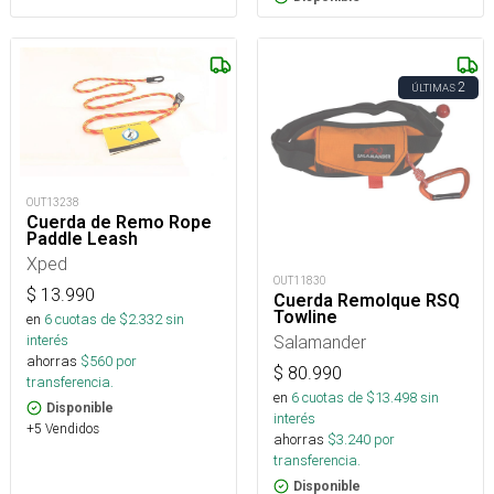
2
ÚLTIMAS
OUT13238
Cuerda de Remo Rope
Paddle Leash
Xped
OUT11830
$
13.990
Cuerda Remolque RSQ
Towline
en
6
cuotas de $
2.332
sin
Salamander
interés
ahorras
$
560
por
$
80.990
transferencia.
en
6
cuotas de $
13.498
sin
Disponible
interés
+5 Vendidos
ahorras
$
3.240
por
transferencia.
Disponible