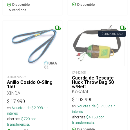
Disponible
Disponible
+5 Vendidos
ÚLTIMA UNIDAD
XP142105
OUTOD092702
Cuerda de Rescate
Anillo Cosido O-Sling
Huck Throw Bag 50
150
w/Belt
Kokatat
XINDA
$
103.990
$
17.990
en
6
cuotas de $
17.332
sin
en
6
cuotas de $
2.998
sin
interés
interés
ahorras
$
4.160
por
ahorras
$
720
por
transferencia.
transferencia.
Disponible