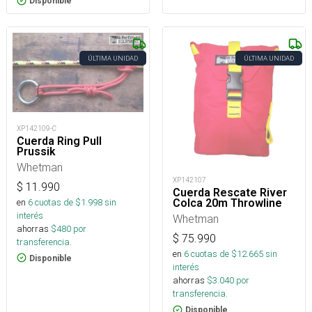
Disponible
ÚLTIMA UNIDAD
ÚLTIMA UNIDAD
XP142109-C
Cuerda Ring Pull
Prussik
Whetman
XP142107
$
11.990
Cuerda Rescate River
en
6
cuotas de $
1.998
sin
Colca 20m Throwline
interés
Whetman
ahorras
$
480
por
$
75.990
transferencia.
en
6
cuotas de $
12.665
sin
Disponible
interés
ahorras
$
3.040
por
transferencia.
Disponible