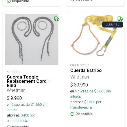
Disponible
3
ÚLTIMAS
OUTOD092507
Cuerda Estribo
XP142110
Whetman
Cuerda Toggle
Replacement Cord +
$
39.990
Ring
Whetman
en
6
cuotas de $
6.665
sin
interés
$
9.990
ahorras
$
1.600
por
en
6
cuotas de $
1.665
sin
transferencia.
interés
Disponible
ahorras
$
400
por
transferencia.