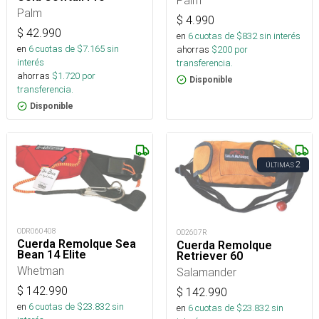
Palm
$
4.990
$
42.990
en
6
cuotas de $
832
sin interés
en
6
cuotas de $
7.165
sin
ahorras
$
200
por
interés
transferencia.
ahorras
$
1.720
por
Disponible
transferencia.
Disponible
2
ÚLTIMAS
ODR060408
OD2607R
Cuerda Remolque Sea
Cuerda Remolque
Bean 14 Elite
Retriever 60
Whetman
Salamander
$
142.990
$
142.990
en
6
cuotas de $
23.832
sin
en
6
cuotas de $
23.832
sin