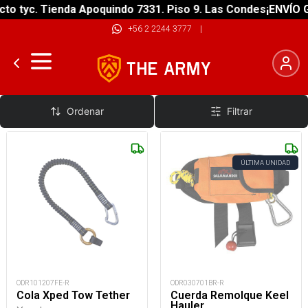
 tyc. Tienda Apoquindo 7331. Piso 9. Las Condes
¡ENVÍO GRA
+56 2 2244 3777
|
Cuerda de Remolque
Ordenar
Filtrar
ÚLTIMA UNIDAD
ODR101207FE-R
ODR030701BR-R
Cola Xped Tow Tether
Cuerda Remolque Keel
Hauler