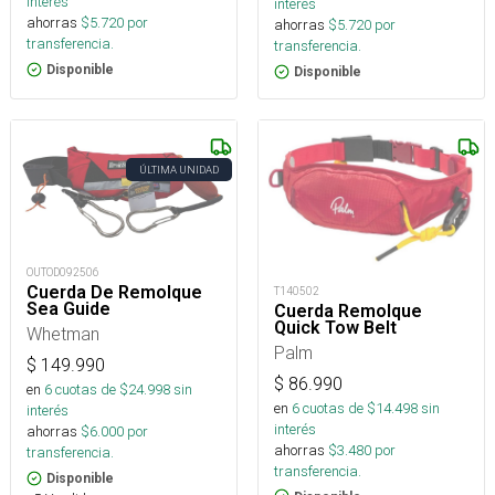
interés
interés
ahorras
$
5.720
por
ahorras
$
5.720
por
transferencia.
transferencia.
Disponible
Disponible
ÚLTIMA UNIDAD
OUTOD092506
Cuerda De Remolque
T140502
Sea Guide
Cuerda Remolque
Quick Tow Belt
Whetman
Palm
$
149.990
$
86.990
en
6
cuotas de $
24.998
sin
en
6
cuotas de $
14.498
sin
interés
interés
ahorras
$
6.000
por
ahorras
$
3.480
por
transferencia.
transferencia.
Disponible