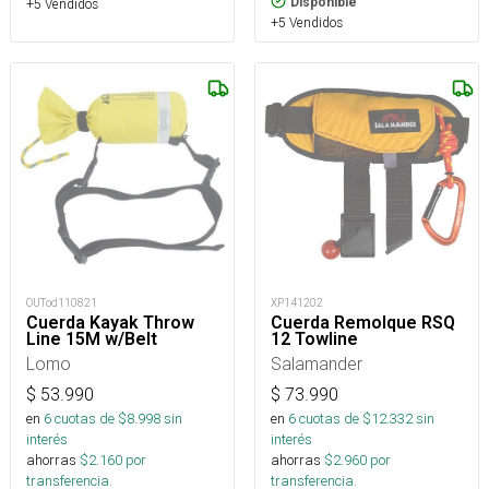
Disponible
+5 Vendidos
+5 Vendidos
XP141202
OUTod110821
Cuerda Remolque RSQ
Cuerda Kayak Throw
12 Towline
Line 15M w/Belt
Salamander
Lomo
$
73.990
$
53.990
en
6
cuotas de $
12.332
sin
en
6
cuotas de $
8.998
sin
interés
interés
ahorras
$
2.960
por
ahorras
$
2.160
por
transferencia.
transferencia.