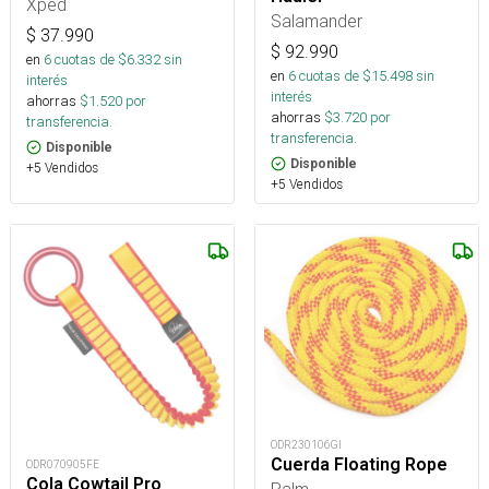
Xped
Salamander
$
37.990
$
92.990
en
6
cuotas de $
6.332
sin
en
6
cuotas de $
15.498
sin
interés
interés
ahorras
$
1.520
por
ahorras
$
3.720
por
transferencia.
transferencia.
Disponible
Disponible
+5 Vendidos
+5 Vendidos
ODR230106GI
Cuerda Floating Rope
ODR070905FE
Cola Cowtail Pro
Palm