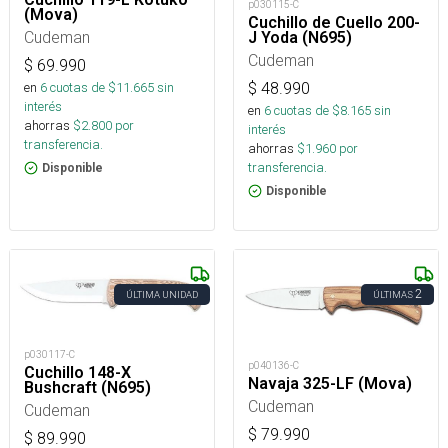
p030115-C
(Mova)
Cuchillo de Cuello 200-
Cudeman
J Yoda (N695)
Cudeman
$
69.990
en
6
cuotas de $
11.665
sin
$
48.990
interés
en
6
cuotas de $
8.165
sin
ahorras
$
2.800
por
interés
transferencia.
ahorras
$
1.960
por
transferencia.
Disponible
Disponible
2
ÚLTIMA UNIDAD
ÚLTIMAS
p030117-C
p040136-C
Cuchillo 148-X
Navaja 325-LF (Mova)
Bushcraft (N695)
Cudeman
Cudeman
$
79.990
$
89.990