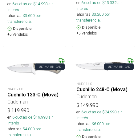
en
6
cuotas de $
13.332
sin
en
6
cuotas de $
14.998
sin
interés
interés
ahorras
$
3.200
por
ahorras
$
3.600
por
transferencia.
transferencia.
Disponible
Disponible
+5 Vendidos
+5 Vendidos
ÚLTIMA UNIDAD
ÚLTIMA UNIDAD
p040114-C
Cuchillo 248-C (Mova)
p040121-C
Cuchillo 133-C (Mova)
Cudeman
Cudeman
$
149.990
$
119.990
en
6
cuotas de $
24.998
sin
en
6
cuotas de $
19.998
sin
interés
interés
ahorras
$
6.000
por
ahorras
$
4.800
por
transferencia.
transferencia.
Disponible