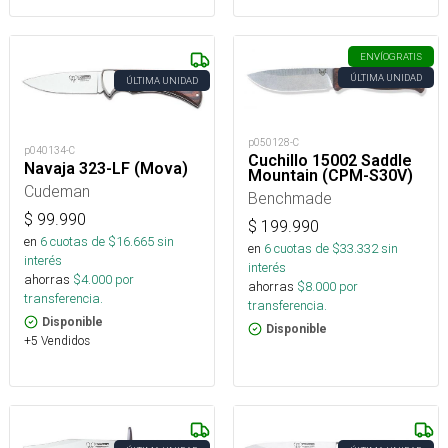
ENVÍO
GRATIS
ÚLTIMA UNIDAD
ÚLTIMA UNIDAD
p050128-C
p040134-C
Cuchillo 15002 Saddle
Navaja 323-LF (Mova)
Mountain (CPM-S30V)
Cudeman
Benchmade
$
99.990
$
199.990
en
6
cuotas de $
16.665
sin
en
6
cuotas de $
33.332
sin
interés
interés
ahorras
$
4.000
por
ahorras
$
8.000
por
transferencia.
transferencia.
Disponible
Disponible
+5 Vendidos