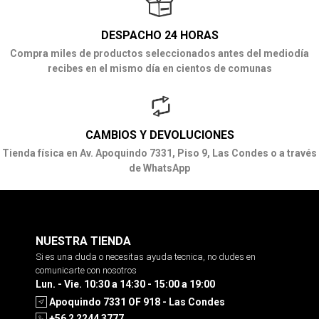
DESPACHO 24 HORAS
Compra miles de productos seleccionados antes del mediodía
recibes en el mismo día en cientos de comunas
CAMBIOS Y DEVOLUCIONES
Tienda física en Av. Apoquindo 7331, Piso 9, Las Condes o a través
de WhatsApp
NUESTRA TIENDA
Si es una duda o necesitas ayuda tecnica, no dudes en
comunicarte con nosotros
Lun. - Vie. 10:30 a 14:30 - 15:00 a 19:00
Apoquindo 7331 OF 918 - Las Condes
+56 2 2244 3777