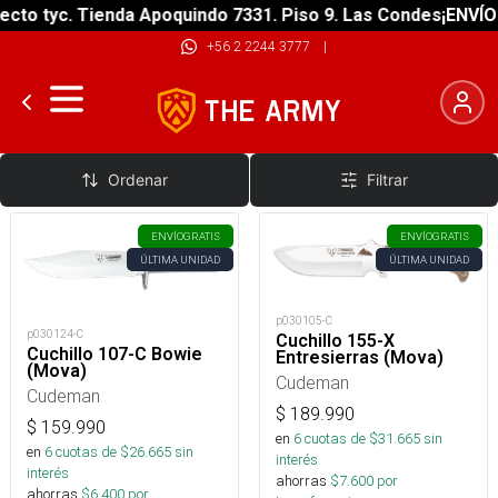
cto tyc. Tienda Apoquindo 7331. Piso 9. Las Condes
¡ENVÍO G
+56 2 2244 3777
|
Cuchillos De Colección
Ordenar
Filtrar
ENVÍO
GRATIS
ENVÍO
GRATIS
ÚLTIMA UNIDAD
ÚLTIMA UNIDAD
p030105-C
p030124-C
Cuchillo 155-X
Cuchillo 107-C Bowie
Entresierras (Mova)
(Mova)
Cudeman
Cudeman
$
189.990
$
159.990
en
6
cuotas de $
31.665
sin
en
6
cuotas de $
26.665
sin
interés
interés
ahorras
$
7.600
por
ahorras
$
6.400
por