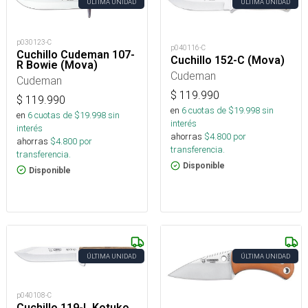
ÚLTIMA UNIDAD
ÚLTIMA UNIDAD
p030123-C
p040116-C
Cuchillo Cudeman 107-
Cuchillo 152-C (Mova)
R Bowie (Mova)
Cudeman
Cudeman
$
119.990
$
119.990
en
6
cuotas de $
19.998
sin
en
6
cuotas de $
19.998
sin
interés
interés
ahorras
$
4.800
por
ahorras
$
4.800
por
transferencia.
transferencia.
Disponible
Disponible
ÚLTIMA UNIDAD
ÚLTIMA UNIDAD
p040108-C
Cuchillo 119-L Kotuko