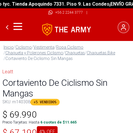
c. Tienda Apoquindo 7331. Piso 9. Las Condes
¡ENVÍO GRATIS
+56 2 2244 3777
|
Inicio
/
Ciclismo
/
Vestimenta
/
Ropa Ciclismo
/
Chaqueta y Polerones Ciclismo
/
Chaquetas
/
Chaquetas Bike
/
Cortaviento De Ciclismo Sin Mangas
Leatt
Cortaviento De Ciclismo Sin
Mangas
SKU:
m140308
+5 VENDIDOS
$
69.990
Precio Tarjetas: Hasta
6
cuotas de $
11.665
$
67.190
4
% OFF