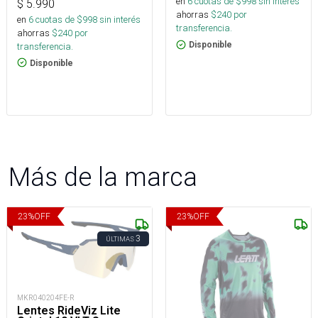
en
6
cuotas de $
998
sin interés
$
5.990
ahorras
$
240
por
en
6
cuotas de $
998
sin interés
transferencia.
ahorras
$
240
por
Disponible
transferencia.
Disponible
Más de la marca
23
%
OFF
23
%
OFF
3
ÚLTIMAS
MKR040204FE-R
Lentes RideViz Lite