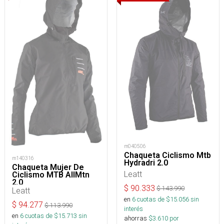
m040506
Chaqueta Ciclismo Mtb
m140316
Hydradri 2.0
Chaqueta Mujer De
Leatt
Ciclismo MTB AllMtn
2.0
$
90.333
$
143.990
Leatt
en
6
cuotas de $
15.056
sin
$
94.277
$
113.990
interés
en
6
cuotas de $
15.713
sin
ahorras
$
3.610
por