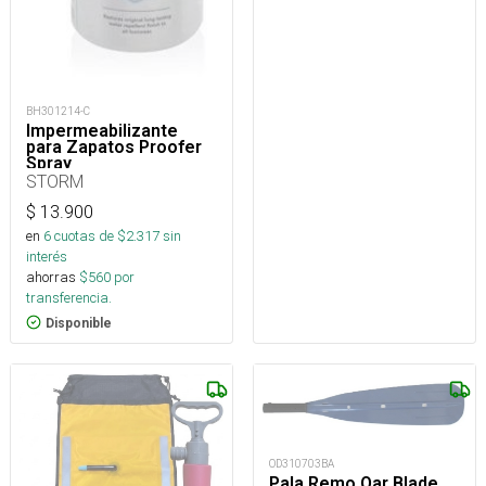
BH301214-C
Impermeabilizante
para Zapatos Proofer
Spray
STORM
$
13.900
en
6
cuotas de $
2.317
sin
interés
ahorras
$
560
por
transferencia.
Disponible
OD310703BA
Pala Remo Oar Blade