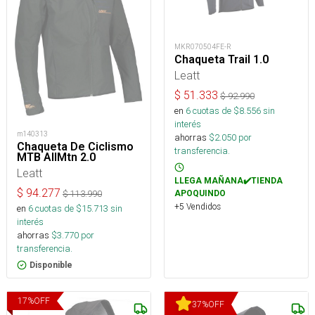
MKR070504FE-R
Chaqueta Trail 1.0
Leatt
$
51.333
$
92.990
en
6
cuotas de $
8.556
sin
interés
m140313
ahorras
$
2.050
por
Chaqueta De Ciclismo
transferencia.
MTB AllMtn 2.0
Leatt
LLEGA MAÑANA✔️TIENDA
$
94.277
$
113.990
APOQUINDO
+5 Vendidos
en
6
cuotas de $
15.713
sin
interés
ahorras
$
3.770
por
transferencia.
Disponible
17
%
OFF
37
%
OFF