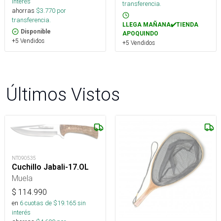
interés
transferencia.
ahorras
$
3.770
por
transferencia.
LLEGA MAÑANA✔️TIENDA
Disponible
APOQUINDO
+5 Vendidos
+5 Vendidos
Últimos Vistos
NT090535
Cuchillo Jabali-17.OL
Muela
$
114.990
en
6
cuotas de $
19.165
sin
interés