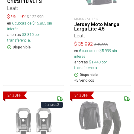
Cristal 10 VLT S
Leatt
$
95.192
$
122.990
MKR022731FE-R
en
6
cuotas de $
15.865
sin
Jersey Moto Manga
Larga Lite 4.5
interés
ahorras
$
3.810
por
Leatt
transferencia.
$
35.992
$
46.990
Disponible
en
6
cuotas de $
5.999
sin
interés
ahorras
$
1.440
por
transferencia.
Disponible
+5 Vendidos
24
%
OFF
34
%
OFF
2
ÚLTIMAS