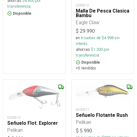
ahorras
$
4.600
por
G290612
transferencia.
Malla De Pesca Clasica
Disponible
Bambu
Eagle Claw
$
29.990
en
6
cuotas de $
4.998
sin
interés
ahorras
$
1.200
por
transferencia.
Disponible
+5 Vendidos
G220611
Señuelo Flotante Rush
G220612
Pelikan
Señuelo Flot. Explorer
Pelikan
$
5.990