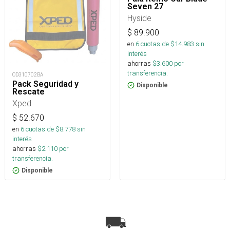
Seven 27
Hyside
$
89.900
en
6
cuotas de $
14.983
sin
interés
ahorras
$
3.600
por
transferencia.
OD310702BA
Pack Seguridad y
Disponible
Rescate
Xped
$
52.670
en
6
cuotas de $
8.778
sin
interés
ahorras
$
2.110
por
transferencia.
Disponible