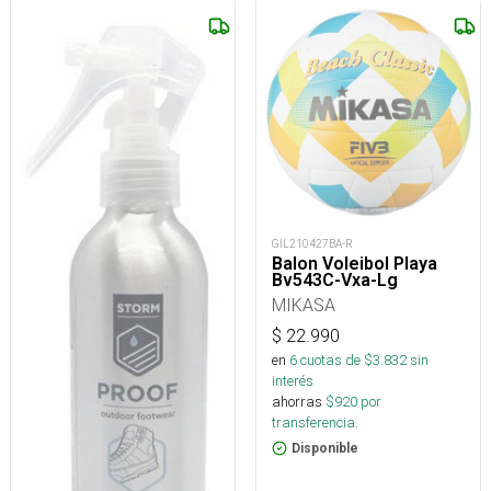
GIL210427BA-R
Balon Voleibol Playa
Bv543C-Vxa-Lg
MIKASA
$
22.990
en
6
cuotas de $
3.832
sin
interés
ahorras
$
920
por
transferencia.
Disponible