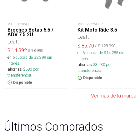
MKR030206FE
MKR022725FE-R
Broches Botas 6.5 /
Kit Moto Ride 3.5
ADV 7.5 2U
Leatt
Leatt
$
85.707
$
128.990
$
14.392
$
18.990
en
6
cuotas de $
14.285
sin
en
6
cuotas de $
2.399
sin
interés
interés
ahorras
$
3.430
por
ahorras
$
580
por
transferencia.
transferencia.
Disponible
Disponible
Ver más de la marca
Últimos Comprados