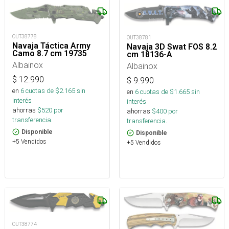
OUT38778
OUT38781
Navaja Táctica Army
Navaja 3D Swat FOS 8.2
Camo 8.7 cm 19735
cm 18136-A
Albainox
Albainox
$
12.990
$
9.990
en
6
cuotas de $
2.165
sin
en
6
cuotas de $
1.665
sin
interés
interés
ahorras
$
520
por
ahorras
$
400
por
transferencia.
transferencia.
Disponible
Disponible
+5 Vendidos
+5 Vendidos
OUT38774