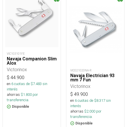
VIC103101FE
Navaja Companion Slim
Alox
Victorinox
VIC021020NA-R
Navaja Electrician 93
$
44.900
mm 7 Fun
en
6
cuotas de $
7.483
sin
Victorinox
interés
$
49.900
ahorras
$
1.800
por
transferencia.
en
6
cuotas de $
8.317
sin
interés
Disponible
ahorras
$
2.000
por
transferencia.
Disponible