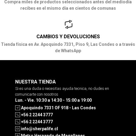
Compra miles de productos seleccionados antes del mediodía
recibes en el mismo día en cientos de comunas
CAMBIOS Y DEVOLUCIONES
Tienda física en Av. Apoquindo 7331, Piso 9, Las Condes o a través
de WhatsApp
NUESTRA TIENDA
Si es una duda o necesitas ayuda tecnica, no dudes en
comunicarte con nosotros
Lun. - Vie. 10:30 a 14:30 - 15:00 a 19:00
Apoquindo 7331 OF 918 - Las Condes
+56 2 2244 3777
+56 2 2244 3777
info@sherpalife.cl
Metro Hernando de Magallanes