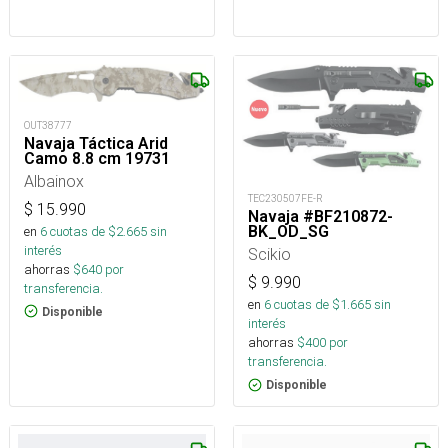
OUT38777
Navaja Táctica Arid
Camo 8.8 cm 19731
Albainox
TEC230507FE-R
$
15.990
Navaja #BF210872-
BK_OD_SG
en
6
cuotas de $
2.665
sin
interés
Scikio
ahorras
$
640
por
$
9.990
transferencia.
en
6
cuotas de $
1.665
sin
Disponible
interés
ahorras
$
400
por
transferencia.
Disponible