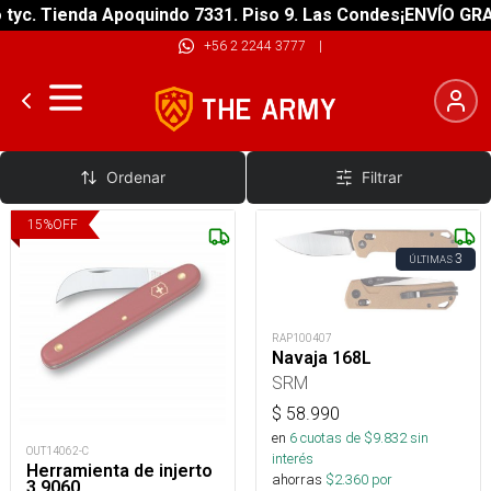
. Tienda Apoquindo 7331. Piso 9. Las Condes
¡ENVÍO GRATIS!
+56 2 2244 3777
|
Cortaplumas Simples
Ordenar
Filtrar
15
%
OFF
3
ÚLTIMAS
RAP100407
Navaja 168L
SRM
$
58.990
en
6
cuotas de $
9.832
sin
OUT14062-C
interés
Herramienta de injerto
ahorras
$
2.360
por
3.9060