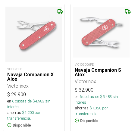
VIC103006FE
Navaja Companion S
VIC103105FE
Alox
Navaja Companion X
Alox
Victorinox
Victorinox
$
32.900
$
29.900
en
6
cuotas de $
5.483
sin
en
6
cuotas de $
4.983
sin
interés
interés
ahorras
$
1.320
por
ahorras
$
1.200
por
transferencia.
transferencia.
Disponible
Disponible