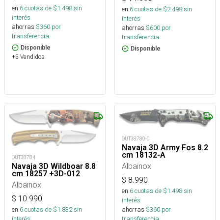
en
6
cuotas de $
1.498
sin
en
6
cuotas de $
2.498
sin
interés
interés
ahorras
$
360
por
ahorras
$
600
por
transferencia.
transferencia.
Disponible
Disponible
+5 Vendidos
OUT38780-C
Navaja 3D Army Fos 8.2
cm 18132-A
OUT38784
Albainox
Navaja 3D Wildboar 8.8
cm 18257 +3D-012
$
8.990
Albainox
en
6
cuotas de $
1.498
sin
$
10.990
interés
ahorras
$
360
por
en
6
cuotas de $
1.832
sin
transferencia.
interés