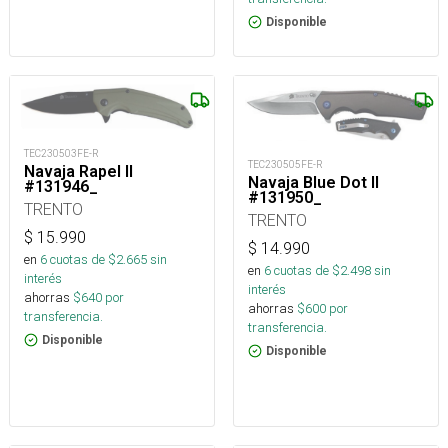
Disponible
TEC230503FE-R
TEC230505FE-R
Navaja Rapel II
Navaja Blue Dot II
#131946_
#131950_
TRENTO
TRENTO
$
15.990
$
14.990
en
6
cuotas de $
2.665
sin
en
6
cuotas de $
2.498
sin
interés
interés
ahorras
$
640
por
ahorras
$
600
por
transferencia.
transferencia.
Disponible
Disponible