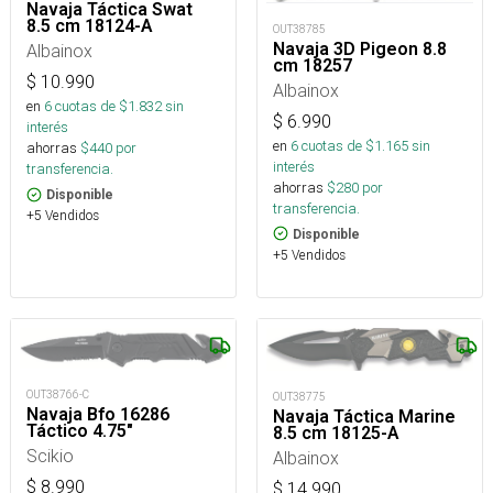
Navaja Táctica Swat
8.5 cm 18124-A
OUT38785
Navaja 3D Pigeon 8.8
Albainox
cm 18257
$
10.990
Albainox
en
6
cuotas de $
1.832
sin
$
6.990
interés
en
6
cuotas de $
1.165
sin
ahorras
$
440
por
interés
transferencia.
ahorras
$
280
por
Disponible
transferencia.
+5 Vendidos
Disponible
+5 Vendidos
OUT38766-C
OUT38775
Navaja Bfo 16286
Navaja Táctica Marine
Táctico 4.75"
8.5 cm 18125-A
Scikio
Albainox
$
8.990
$
14.990