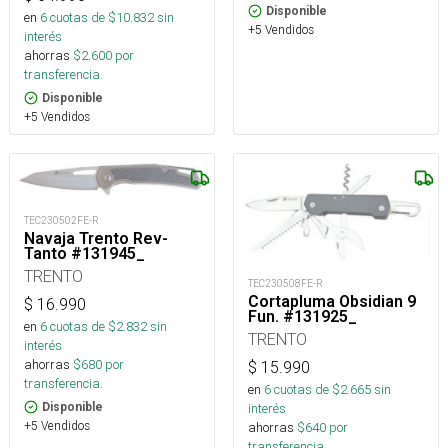
Disponible
en
6
cuotas de $
10.832
sin
+5 Vendidos
interés
ahorras
$
2.600
por
transferencia.
Disponible
+5 Vendidos
TEC230502FE-R
Navaja Trento Rev-
Tanto #131945_
TRENTO
TEC230508FE-R
Cortapluma Obsidian 9
$
16.990
Fun. #131925_
en
6
cuotas de $
2.832
sin
TRENTO
interés
ahorras
$
680
por
$
15.990
transferencia.
en
6
cuotas de $
2.665
sin
Disponible
interés
+5 Vendidos
ahorras
$
640
por
transferencia.