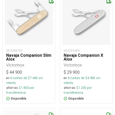
VIC103007FE
VIC103104FE
Navaja Companion Slim
Navaja Companion X
Alox
Alox
Victorinox
Victorinox
$
44.900
$
29.900
en
6
cuotas de $
7.483
sin
en
6
cuotas de $
4.983
sin
interés
interés
ahorras
$
1.800
por
ahorras
$
1.200
por
transferencia.
transferencia.
Disponible
Disponible