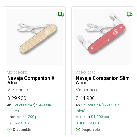
VIC103103FE
VIC103102FE
Navaja Companion X
Navaja Companion Slim
Alox
Alox
Victorinox
Victorinox
$
29.900
$
44.900
en
6
cuotas de $
4.983
sin
en
6
cuotas de $
7.483
sin
interés
interés
ahorras
$
1.200
por
ahorras
$
1.800
por
transferencia.
transferencia.
Disponible
Disponible