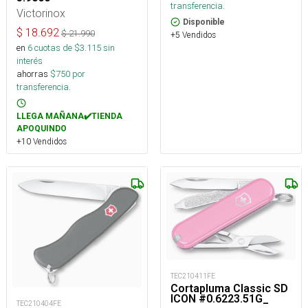
transferencia.
Victorinox
Disponible
$
18.692
$
21.990
+5 Vendidos
en
6
cuotas de $
3.115
sin
interés
ahorras
$
750
por
transferencia.
LLEGA MAÑANA✔️TIENDA
APOQUINDO
+10 Vendidos
TEC210411FE
Cortapluma Classic SD
ICON #0.6223.51G_
TEC210404FE