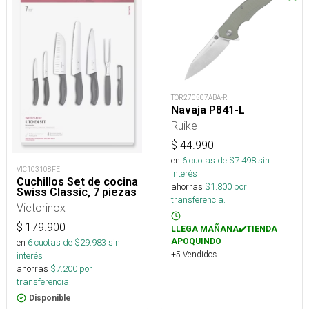
TOR270507ABA-R
Navaja P841-L
Ruike
$
44.990
en
6
cuotas de $
7.498
sin
VIC103108FE
interés
Cuchillos Set de cocina
ahorras
$
1.800
por
Swiss Classic, 7 piezas
transferencia.
Victorinox
$
179.900
LLEGA MAÑANA✔️TIENDA
APOQUINDO
en
6
cuotas de $
29.983
sin
+5 Vendidos
interés
ahorras
$
7.200
por
transferencia.
Disponible