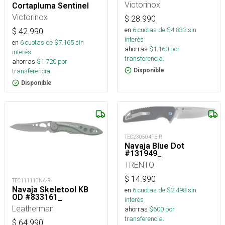
Victorinox
Cortapluma Sentinel
Victorinox
$
28.990
en
6
cuotas de $
4.832
sin
$
42.990
interés
en
6
cuotas de $
7.165
sin
ahorras
$
1.160
por
interés
transferencia.
ahorras
$
1.720
por
transferencia.
Disponible
Disponible
TEC230504FE-R
Navaja Blue Dot
#131949_
TRENTO
$
14.990
TEC111110NA-R
Navaja Skeletool KB
en
6
cuotas de $
2.498
sin
OD #833161_
interés
Leatherman
ahorras
$
600
por
transferencia.
$
64.990