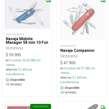
VIC021008NA-R
Navaja Midnite
Manager 58 mm 10 Fun
VIC103106FE
Victorinox
Navaja Companion
$
59.900
Victorinox
en
6
cuotas de $
9.983
sin
$
47.900
interés
en
6
cuotas de $
7.983
sin
ahorras
$
2.400
por
interés
transferencia.
ahorras
$
1.920
por
Disponible
transferencia.
+5 Vendidos
Disponible
+5 Vendidos
ENVÍO
GRATIS