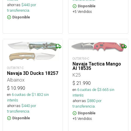
ahorras
$
440
por
Disponible
transferencia.
+5 Vendidos
Disponible
OUT38769-C
Navaja Tactica Mango
Al 18535
OUT38787-C
Navaja 3D Ducks 18257
K25
Albainox
$
21.990
$
10.990
en
6
cuotas de $
3.665
sin
en
6
cuotas de $
1.832
sin
interés
interés
ahorras
$
880
por
ahorras
$
440
por
transferencia.
transferencia.
Disponible
Disponible
+5 Vendidos