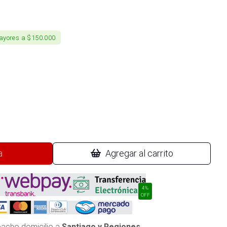
ayores a $150.000
a
Agregar al carrito
4%
OFF
acho domicilio a
Santiago y Regiones