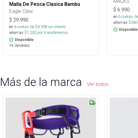
MACKS
Malla De Pesca Clasica Bambu
$
6.990
Eagle Claw
en
6
cuotas de
$
29.990
ahorras
$
280
en
6
cuotas de $
4.998
sin interés
Disponible
ahorras
$
1.200
por transferencia.
Disponible
+5 Vendidos
Más de la marca
Ver todos