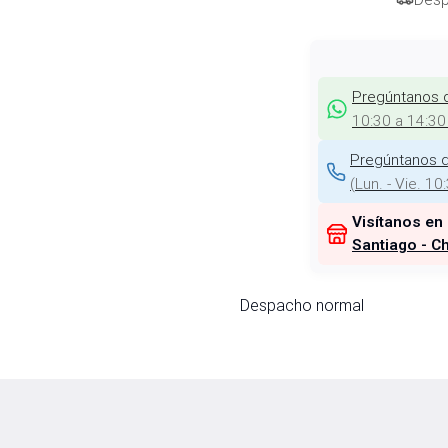
Pregúntanos 
10:30 a 14:30
Pregúntanos d
(
Lun. - Vie. 10
Visítanos en
Santiago - Ch
Despacho normal