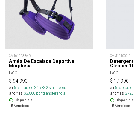
CM161003BA-R
CHM101007-R
Arnés De Escalada Deportiva
Detergent
Morpheus
Cleaner 1
Beal
Beal
$
94.990
$
17.990
en
6
cuotas de $
15.832
sin interés
en
6
cuotas de
ahorras
$
3.800
por transferencia.
ahorras
$
720
Disponible
Disponible
+5 Vendidos
+5 Vendidos