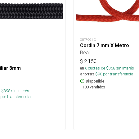
OUT5991-C
Cordin 7 mm X Metro
Beal
$
2.150
iliar 8mm
en
6
cuotas de $
358
sin interés
ahorras
$
90
por transferencia.
Disponible
+100 Vendidos
 $
398
sin interés
por transferencia.