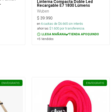
Linterna Compacta Doble Led
_
Recargable E7 1800 Lúmens
Wuben
$
39.990
en
6
cuotas de $
6.665
sin interés
ahorras
$
1.600
por transferencia.
LLEGA MAÑANA✔️TIENDA APOQUINDO
+5 Vendidos
ENVÍO
GRATIS
ENVÍO
GRATIS