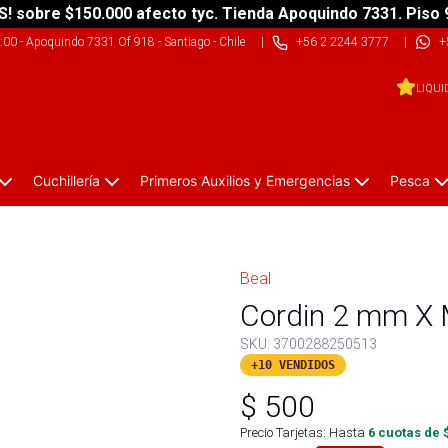
S! sobre $150.000 afecto tyc. Tienda Apoquindo 7331. Piso 
9:00
-
Apoquindo 7331 Of 918 - Santiago - Chile
|
+56 2 2244 3777
|
+
LIQUI
Cuchillería
Primeros Auxilios y Emergencias
Pesca
Beal
Cordin 2 mm X 
SKU:
3700288250513
+10 VENDIDOS
$
500
Precio Tarjetas: Hasta
6
cuotas de 