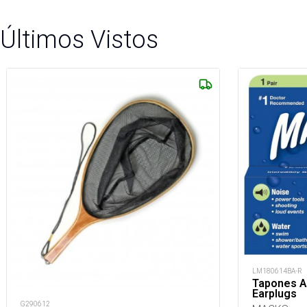
Últimos Vistos
LM180614BA-R
Tapones Au
Earplugs
G290612