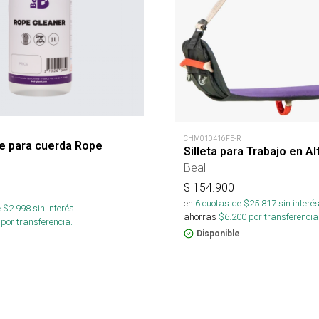
CHM010416FE-R
e para cuerda Rope
Silleta para Trabajo en Alt
L
Beal
$
154.900
en
6
cuotas de $
25.817
sin interé
 $
2.998
sin interés
ahorras
$
6.200
por transferencia
por transferencia.
Disponible