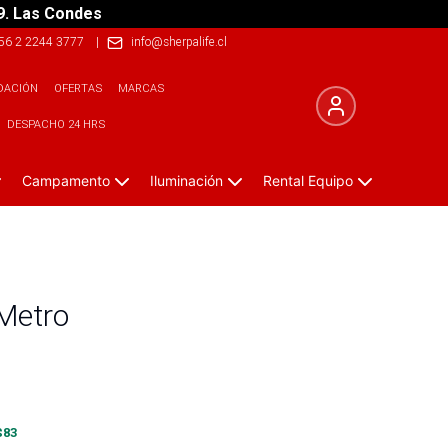
9. Las Condes
56 2 2244 3777
|
info@sherpalife.cl
DACIÓN
OFERTAS
MARCAS
DESPACHO 24 HRS
Campamento
Iluminación
Rental Equipo
Metro
$
83