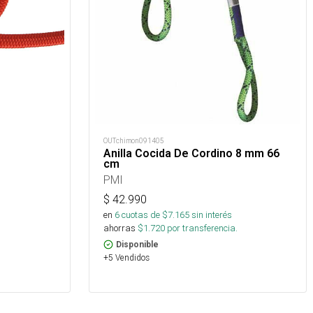
OUTchimon091405
Anilla Cocida De Cordino 8 mm 66
cm
PMI
$
42.990
en
6
cuotas de $
7.165
sin interés
ahorras
$
1.720
por transferencia.
Disponible
+5 Vendidos