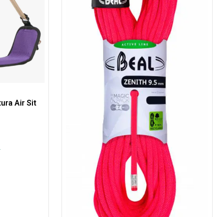
ura Air Sit
s
.