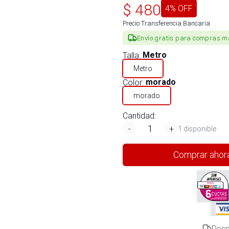
$
480
4
% OFF
Precio Transferencia Bancaria
Envío gratis para compras m
Talla
:
Metro
Metro
Color
:
morado
morado
Cantidad:
-
+
1 disponible
Comprar ahor
Desp