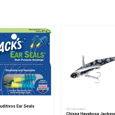
ditivos Ear Seals
TEC140415BA-R
Chispa Hayabusa Jackeye 