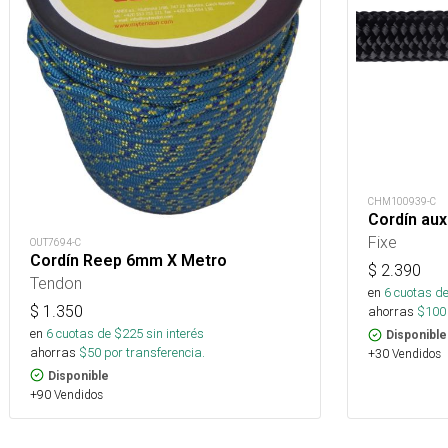
CHM100939-C
Cordín aux
Fixe
OUT7694-C
Cordín Reep 6mm X Metro
$
2.390
Tendon
en
6
cuotas de
$
1.350
ahorras
$
100
en
6
cuotas de $
225
sin interés
Disponible
ahorras
$
50
por transferencia.
+30 Vendidos
Disponible
+90 Vendidos