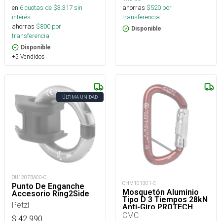
en
6
cuotas de $
3.317
sin
ahorras
$
520
por
interés
transferencia.
ahorras
$
800
por
Disponible
transferencia.
Disponible
+5 Vendidos
ÚLTIMA UNIDAD
OU1207BA00-C
CHM101301-C
Punto De Enganche
Mosquetón Aluminio
Accesorio Ring2Side
Tipo D 3 Tiempos 28kN
Petzl
Anti-Giro PROTECH
CMC
$
42.990