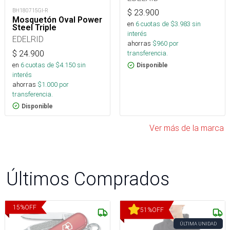
BH180715GI-R
$
23.900
Mosquetón Oval Power
en
6
cuotas de $
3.983
sin
Steel Triple
interés
EDELRID
ahorras
$
960
por
$
24.900
transferencia.
en
6
cuotas de $
4.150
sin
Disponible
interés
ahorras
$
1.000
por
transferencia.
Disponible
Ver más de la marca
Últimos Comprados
15
%
OFF
51
%
OFF
ÚLTIMA UNIDAD