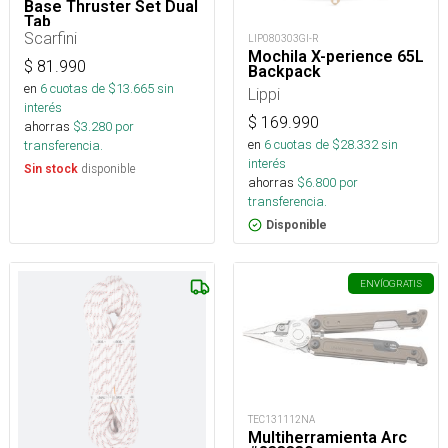
Base Thruster Set Dual
Tab
Scarfini
LIP080303GI-R
Mochila X-perience 65L
$
81.990
Backpack
en
6
cuotas de $
13.665
sin
Lippi
interés
$
169.990
ahorras
$
3.280
por
en
6
cuotas de $
28.332
sin
transferencia.
interés
disponible
Sin stock
ahorras
$
6.800
por
transferencia.
Disponible
ENVÍO
GRATIS
TEC131112NA
Multiherramienta Arc