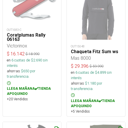
OUT1683-C
Coratplumas Rally
06163
Victorinox
OUT15648
Chaqueta Fitz Sum ws
$
16.142
$
18.990
Mas 8000
en
6
cuotas de $
2.690
sin
interés
$
29.396
$
59.990
ahorras
$
650
por
en
6
cuotas de $
4.899
sin
transferencia.
interés
ahorras
$
1.180
por
transferencia.
LLEGA MAÑANA✔️TIENDA
APOQUINDO
+20 Vendidos
LLEGA MAÑANA✔️TIENDA
APOQUINDO
+5 Vendidos