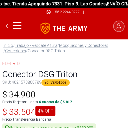
c. Tienda Apoquindo 7331. Piso 9. Las Condes
¡ENVÍO GRATIS
+56 2 2244 3777
|
Inicio
/
Trabajo - Rescate Altura
/
Mosquetones y Conectores
/
Conectores
/
Conector DSG Triton
EDELRID
Conector DSG Triton
SKU:
4021573880789
+5 VENDIDOS
$
34.900
Precio Tarjetas: Hasta
6
cuotas de $
5.817
$
33.504
4
% OFF
Precio Transferencia Bancaria
Envío gratis para compras mayores a $150.000