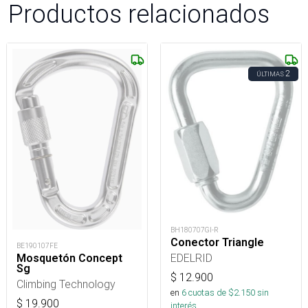
Productos relacionados
2
ÚLTIMAS
BH180707GI-R
Conector Triangle
BE190107FE
EDELRID
Mosquetón Concept
Sg
$
12.900
Climbing Technology
en
6
cuotas de $
2.150
sin
$
19.900
interés