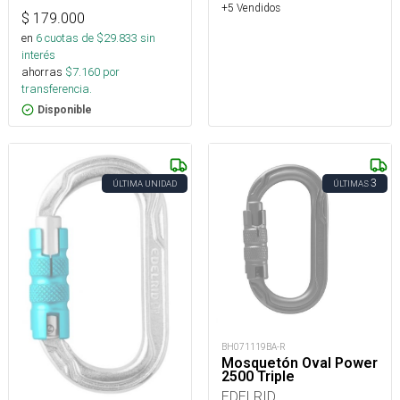
+5 Vendidos
$
179.000
en
6
cuotas de $
29.833
sin
interés
ahorras
$
7.160
por
transferencia.
Disponible
3
ÚLTIMA UNIDAD
ÚLTIMAS
BH071119BA-R
Mosquetón Oval Power
2500 Triple
EDELRID