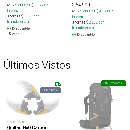
$
54.900
en
6
cuotas de $
7.165
sin
interés
en
6
cuotas de $
9.150
sin
ahorras
$
1.720
por
interés
transferencia.
ahorras
$
2.200
por
transferencia.
Disponible
+5 Vendidos
Disponible
Últimos Vistos
ENVÍO
GRATIS
SIN STOCK
25982026BARB
Quillas Hx0 Carbon