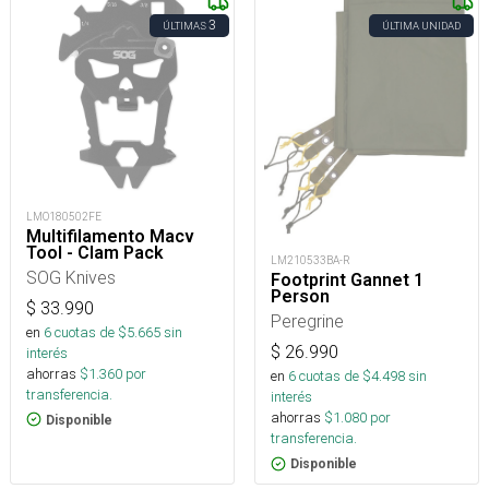
3
ÚLTIMAS
ÚLTIMA UNIDAD
LMO180502FE
Multifilamento Macv
Tool - Clam Pack
LM210533BA-R
SOG Knives
Footprint Gannet 1
Person
$
33.990
Peregrine
en
6
cuotas de $
5.665
sin
$
26.990
interés
ahorras
$
1.360
por
en
6
cuotas de $
4.498
sin
transferencia.
interés
ahorras
$
1.080
por
Disponible
transferencia.
Disponible