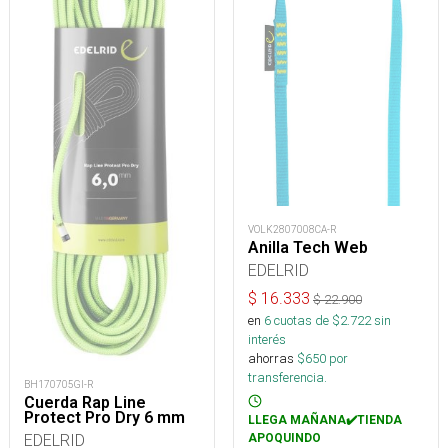
VOLK2807008CA-R
Anilla Tech Web
EDELRID
$
16.333
$
22.900
en
6
cuotas de $
2.722
sin
interés
ahorras
$
650
por
transferencia.
BH170705GI-R
Cuerda Rap Line
Protect Pro Dry 6 mm
LLEGA MAÑANA✔️TIENDA
EDELRID
APOQUINDO