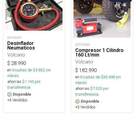
OUT34397
Desinflador
OUT34384
Neumaticos
Compresor 1 Cilindro
Volcano
160 Lt/min
Volcano
$
28.990
en
6
cuotas de $
4.832
sin
$
182.990
interés
en
6
cuotas de $
30.498
sin
ahorras
$
1.160
por
interés
transferencia.
ahorras
$
7.320
por
transferencia.
Disponible
+5 Vendidos
Disponible
+5 Vendidos