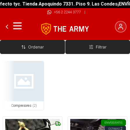
ecto tyc. Tienda Apoquindo 7331. Piso 9. Las Condes
¡ENVÍO
+56 2 2244 3777
|
Compresores de Aire, Desinfladores
Ordenar
Filtrar
Compresores
(
2
)
ENVÍO
GRATIS
2
ÚLTIMAS