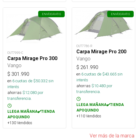
ENVÍO
GRATIS
ENVÍO
GRATIS
OUT7786-R
Carpa Mirage Pro 200
OUT7999-C
Vango
Carpa Mirage Pro 300
Vango
$
261.990
$
301.990
en
6
cuotas de $
43.665
sin
interés
en
6
cuotas de $
50.332
sin
ahorras
$
10.480
por
interés
transferencia.
ahorras
$
12.080
por
transferencia.
LLEGA MAÑANA✔️TIENDA
APOQUINDO
LLEGA MAÑANA✔️TIENDA
+110 Vendidos
APOQUINDO
+130 Vendidos
Ver más de la marca