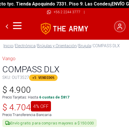
tyc. Tienda Apoquindo 7331. Piso 9. Las Condes
¡ENVÍO GRAT
+56 2 2244 3777
|
Inicio
/
Electrónica
/
Brújulas y Orientación
/
Brujula
/
COMPASS DLX
Vango
COMPASS DLX
SKU:
OUT3527
+5 VENDIDOS
$
4.900
Precio Tarjetas: Hasta
6
cuotas de $
817
$
4.704
4
% OFF
Precio Transferencia Bancaria
Envío gratis para compras mayores a $150.000