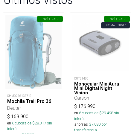
ENVÍO
GRATIS
ENVÍO
GRATIS
ÚLTIMA UNIDAD
OUT31490
Monocular MiniAura -
Mini Digital Night
Vision
CHM021613FE-R
Carson
Mochila Trail Pro 36
$
176.990
Deuter
en
6
cuotas de $
29.498
sin
$
169.900
interés
en
6
cuotas de $
28.317
sin
ahorras
$
7.080
por
interés
transferencia.