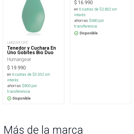
$
16.990
en
6
cuotas de $
2.832
sin
interés
ahorras
$
680
por
transferencia.
Disponible
LMO220512FE
Tenedor y Cuchara En
Uno Gobites Bio Duo
Humangear
$
19.990
en
6
cuotas de $
3.332
sin
interés
ahorras
$
800
por
transferencia.
Disponible
Más de la marca