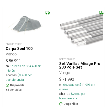
ODR011203FE
Carpa Soul 100
Vango
ODR070907FE
$
86.990
Set Varillas Mirage Pro
en
6
cuotas de $
14.498
sin
200 Pole Set
interés
Vango
ahorras
$
3.480
por
$
71.990
transferencia.
en
6
cuotas de $
11.998
sin
Disponible
interés
+5 Vendidos
ahorras
$
2.880
por
transferencia.
Disponible