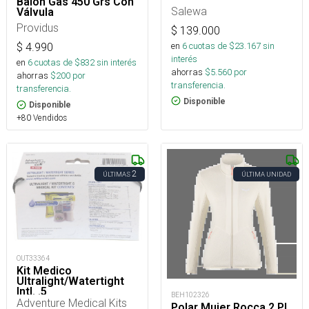
Balón Gas 450 Grs Con
Salewa
Válvula
Providus
$
139.000
en
6
cuotas de $
23.167
sin
$
4.990
interés
en
6
cuotas de $
832
sin interés
ahorras
$
5.560
por
ahorras
$
200
por
transferencia.
transferencia.
Disponible
Disponible
+80 Vendidos
2
ÚLTIMAS
ÚLTIMA UNIDAD
OUT33364
Kit Medico
Ultralight/Watertight
Intl. .5
BEH102326
Adventure Medical Kits
Polar Mujer Rocca 2 PL