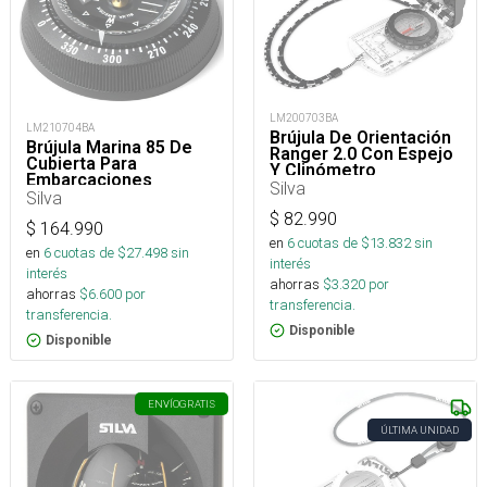
LM200703BA
LM210704BA
Brújula De Orientación
Brújula Marina 85 De
Ranger 2.0 Con Espejo
Cubierta Para
Y Clinómetro
Embarcaciones
Silva
Pequeñas Y Rápidas
Silva
$
82.990
$
164.990
en
6
cuotas de $
13.832
sin
en
6
cuotas de $
27.498
sin
interés
interés
ahorras
$
3.320
por
ahorras
$
6.600
por
transferencia.
transferencia.
Disponible
Disponible
ENVÍO
GRATIS
ÚLTIMA UNIDAD