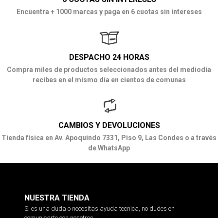
Encuentra + 1000 marcas y paga en 6 cuotas sin intereses
DESPACHO 24 HORAS
Compra miles de productos seleccionados antes del mediodía
recibes en el mismo día en cientos de comunas
CAMBIOS Y DEVOLUCIONES
Tienda física en Av. Apoquindo 7331, Piso 9, Las Condes o a través
de WhatsApp
NUESTRA TIENDA
Si es una duda o necesitas ayuda tecnica, no dudes en
comunicarte con nosotros