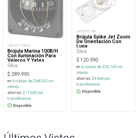
LM200721BA
Brújula Spike Jet Zoom
De Orientación Con
Lupa
LM210711BA-R
Brújula Marina 100B/H
Silva
Con Iluminación Para
$
120.990
Veleros Y Yates
Silva
en
6
cuotas de $
20.165
sin
interés
$
289.990
ahorras
$
4.840
por
en
6
cuotas de $
48.332
sin
transferencia.
interés
Disponible
ahorras
$
11.600
por
transferencia.
Disponible
Últimos Vistos