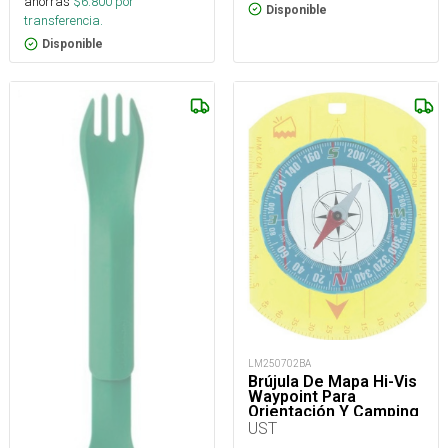
ahorras
$
6.800
por
Disponible
transferencia.
Disponible
LM250702BA
Brújula De Mapa Hi-Vis
Waypoint Para
Orientación Y Camping
UST