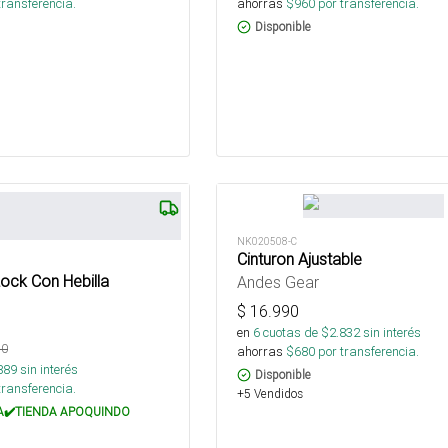
transferencia.
ahorras
$
960
por transferencia.
Disponible
NK020508-C
Cinturon Ajustable
ock Con Hebilla
Andes Gear
$
16.990
en
6
cuotas de $
2.832
sin interés
90
ahorras
$
680
por transferencia.
889
sin interés
Disponible
transferencia.
+5 Vendidos
✔️TIENDA APOQUINDO