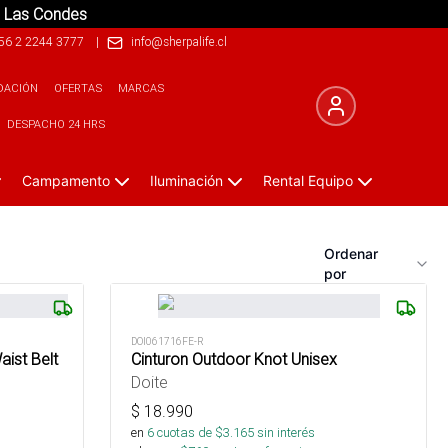
. Las Condes
56 2 2244 3777
|
info@sherpalife.cl
DACIÓN
OFERTAS
MARCAS
DESPACHO 24 HRS
Campamento
Iluminación
Rental Equipo
Ordenar
por
DOI061716FE-R
ist Belt
Cinturon Outdoor Knot Unisex
Doite
$
18.990
en
6
cuotas de $
3.165
sin interés