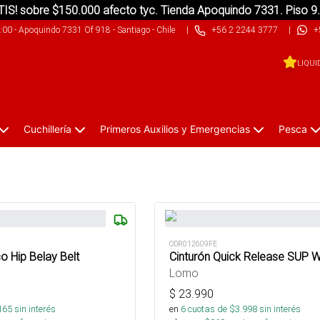
IS! sobre $150.000 afecto tyc. Tienda Apoquindo 7331. Piso 9
9:00
-
Apoquindo 7331 Of 918 - Santiago - Chile
|
+56 2 2244 3777
|
+
LIQUI
Cuchillería
Primeros Auxilios y Emergencias
Pesca
ODR012609FE
o Hip Belay Belt
Cinturón Quick Release SUP Wa
Lomo
$
23.990
165
sin interés
en
6
cuotas de $
3.998
sin interés