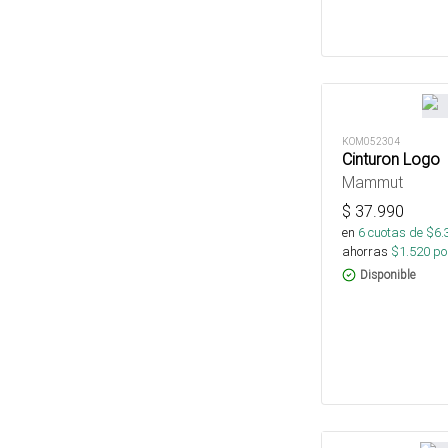
KOM052304
Cinturon Logo
Mammut
$
37.990
en
6
cuotas de $
6.
ahorras
$
1.520
por
Disponible