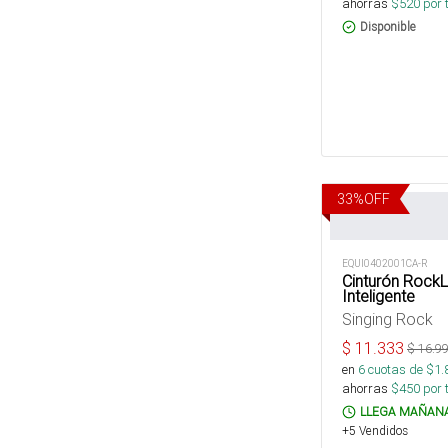
ahorras
$
520
por 
Disponible
33
%
OFF
EQUI0402001CA-R
Cinturón RockL
Inteligente
Singing Rock
$
11.333
$
16.9
en
6
cuotas de $
1.
ahorras
$
450
por 
LLEGA MAÑANA
+5 Vendidos