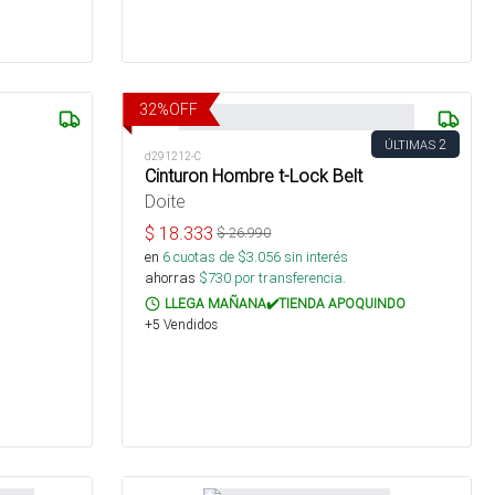
32
%
OFF
2
ÚLTIMAS
d291212-C
Cinturon Hombre t-Lock Belt
Doite
$
18.333
$
26.990
en
6
cuotas de $
3.056
sin interés
ahorras
$
730
por transferencia.
LLEGA MAÑANA✔️TIENDA APOQUINDO
+5 Vendidos