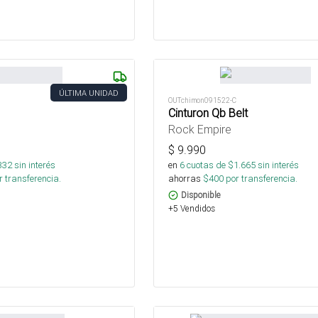
ÚLTIMA UNIDAD
OUTchimon091522-C
Cinturon Qb Belt
Rock Empire
$
9.990
332
sin interés
en
6
cuotas de $
1.665
sin interés
 transferencia.
ahorras
$
400
por transferencia.
Disponible
+5 Vendidos