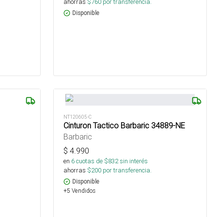
ahorras
$
760
por transferencia.
Disponible
NT120605-C
Cinturon Tactico Barbaric 34889-NE
Barbaric
$
4.990
en
6
cuotas de $
832
sin interés
ahorras
$
200
por transferencia.
Disponible
+5 Vendidos