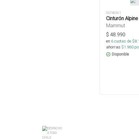
OUT46561
Cinturón Alpine
Mammut
$
48.990
en
6
cuotas de $
8.
ahorras
$
1.960
por
Disponible