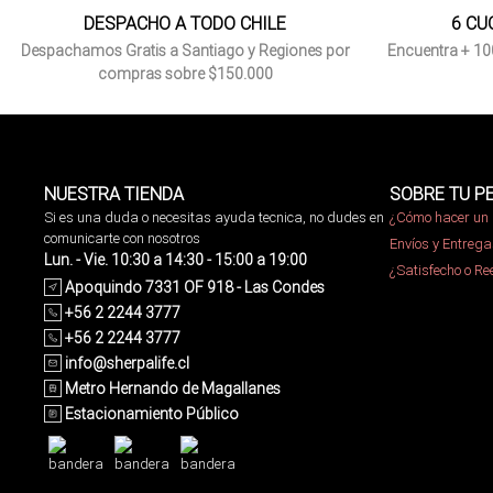
DESPACHO A TODO CHILE
6 CU
Despachamos Gratis a Santiago y Regiones por
Encuentra + 10
compras sobre $150.000
NUESTRA TIENDA
SOBRE TU P
Si es una duda o necesitas ayuda tecnica, no dudes en
¿Cómo hacer un 
comunicarte con nosotros
Envíos y Entrega
Lun. - Vie. 10:30 a 14:30 - 15:00 a 19:00
¿Satisfecho o R
Apoquindo 7331 OF 918 - Las Condes
+56 2 2244 3777
+56 2 2244 3777
info@sherpalife.cl
Metro Hernando de Magallanes
Estacionamiento Público