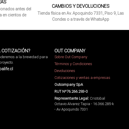
RAS
CAMBIOS Y DEVOLUCIONES
ionados antes del
Tienda física en Av. Apoquindo 7331, Piso 9, Las
a en cientos de
Condes o a través de WhatsApp
 COTIZACIÓN?
OUT COMPANY
onderemos a la brevedad para
Sobre Out Company
proyecto.
Términos y Condiciones
life.cl
Devoluciones
Cotizaciones y ventas a empresas
Outcompany SpA
RUT Nº76.266.293-0
Representante Legal:
Cristobal
Octavio Alvarez Tapia - 16.366.285-k
- Av Apoquindo 7331