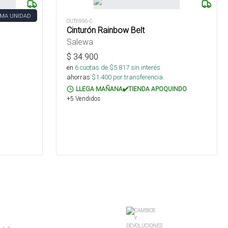
IMA UNIDAD
OUT6996-C
Cinturón Rainbow Belt
Salewa
$
34.900
en
6
cuotas de $
5.817
sin interés
ahorras
$
1.400
por transferencia.
LLEGA MAÑANA✔️TIENDA APOQUINDO
+5 Vendidos