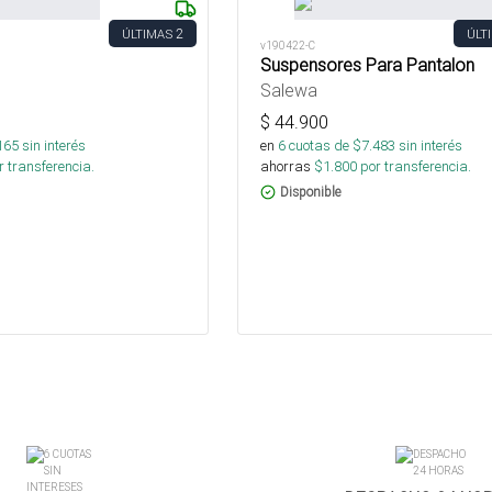
2
ÚLTIMAS
ÚLT
v190422-C
Suspensores Para Pantalon
Salewa
$
44.900
165
sin interés
en
6
cuotas de $
7.483
sin interés
 transferencia.
ahorras
$
1.800
por transferencia.
Disponible