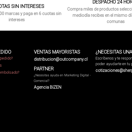
DESPACHO 24 HO
OTAS SIN INTERESES
Compra miles de productos selecc
00 marcas y paga en 6 cuotas sin
mediodía recibes en el mismo dí
intereses
comunas
EDIDO
VENTAS MAYORISTAS
¿NECESITAS UNA
pedido?
Escríbenos y te resp
distribucion@outcompany.cl
poder ayudarte en tu 
s
PARTNER
cotizaciones@sherpa
eembolsado?
¿Necesitas ayuda en Marketing Digital -
Comercial?
Agencia BIZEN