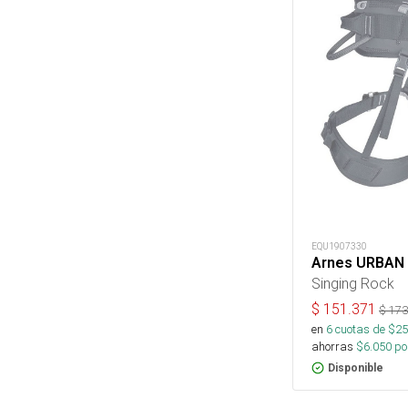
EQU1907330
Arnes URBAN I
Singing Rock
$
151.371
$
173
en
6
cuotas de $
25
ahorras
$
6.050
por
Disponible