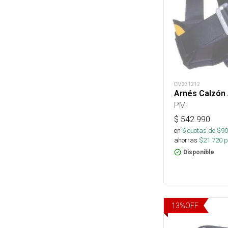
CM231212
Arnés Calzón
PMI
$
542.990
en
6
cuotas de $
90
ahorras
$
21.720
p
Disponible
13
%
OFF