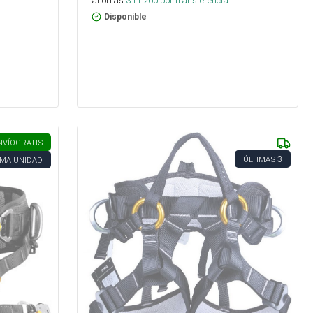
ahorras
$
11.200
por transferencia.
Disponible
NVÍO
GRATIS
3
ÚLTIMAS
IMA UNIDAD