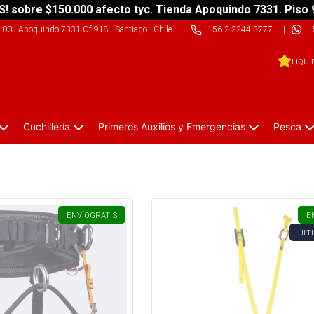
S! sobre $150.000 afecto tyc. Tienda Apoquindo 7331. Piso 
9:00
-
Apoquindo 7331 Of 918 - Santiago - Chile
|
+56 2 2244 3777
|
+
LIQUI
Cuchillería
Primeros Auxilios y Emergencias
Pesca
ENVÍO
GRATIS
E
ÚLT