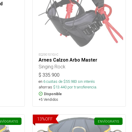
-d
EQ290101GI-C
Arnes Calzon Arbo Master
Singing Rock
$
335.900
en
6
cuotas de $
55.983
sin interés
ahorras
$
13.440
por transferencia.
Disponible
+5 Vendidos
13
%
OFF
NVÍO
GRATIS
ENVÍO
GRATIS