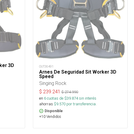
ker 3D
OUT36491
Arnes De Seguridad Sit Worker 3D
Speed
Singing Rock
$
239.241
$
274.990
en
6
cuotas de $
39.874
sin interés
ahorras
$
9.570
por transferencia.
Disponible
+10 Vendidos