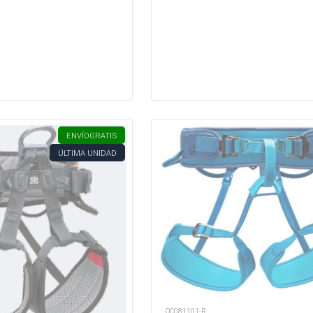
ENVÍO
GRATIS
ÚLTIMA UNIDAD
OC081101-R