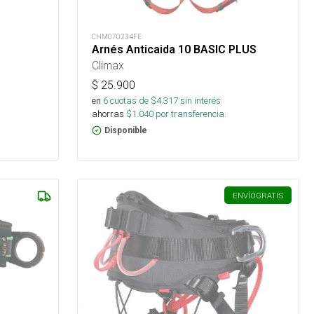
CHM070234FE
Arnés Anticaida 10 BASIC PLUS
Climax
$
25.900
en
6
cuotas de $
4.317
sin interés
ahorras
$
1.040
por transferencia.
Disponible
ENVÍO
GRATIS