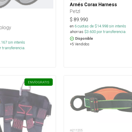
Arnés Corax Harness
Petzl
$
89.990
en
6
cuotas de $
14.998
sin interés
nology
ahorras
$
3.600
por transferencia.
Disponible
.167
sin interés
+5 Vendidos
 transferencia.
ENVÍO
GRATIS
m211205