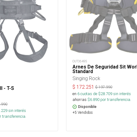
OUT36495
Arnes De Seguridad Sit Wor
Standard
Singing Rock
$
172.251
$
197.990
I - T-S
en
6
cuotas de $
28.709
sin interés
ahorras
$
6.890
por transferencia.
.990
Disponible
.229
sin interés
+5 Vendidos
 transferencia.