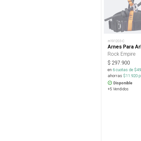
m191203-C
Arnes Para Ar
Rock Empire
$
297.900
en
6
cuotas de $
49
ahorras
$
11.920
p
Disponible
+5 Vendidos