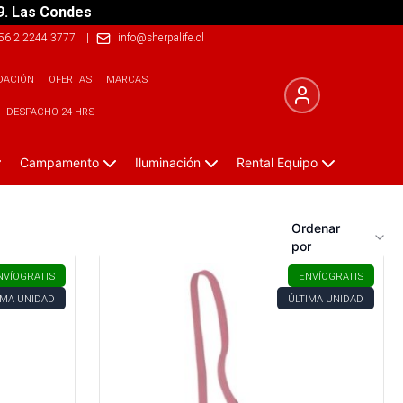
9. Las Condes
56 2 2244 3777
|
info@sherpalife.cl
DACIÓN
OFERTAS
MARCAS
DESPACHO 24 HRS
Campamento
Iluminación
Rental Equipo
Ordenar
por
NVÍO
GRATIS
ENVÍO
GRATIS
IMA UNIDAD
ÚLTIMA UNIDAD