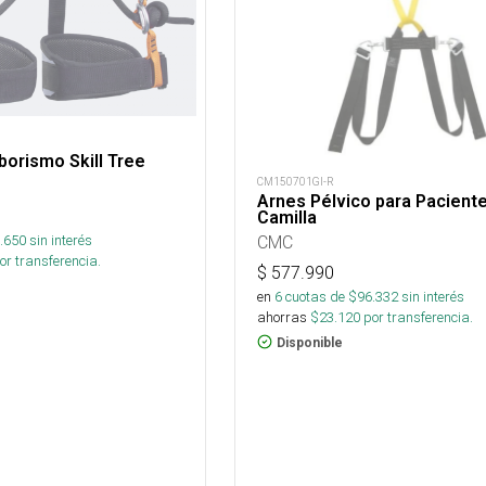
borismo Skill Tree
CM150701GI-R
Arnes Pélvico para Pacient
Camilla
.650
sin interés
CMC
or transferencia.
$
577.990
en
6
cuotas de $
96.332
sin interés
ahorras
$
23.120
por transferencia.
Disponible