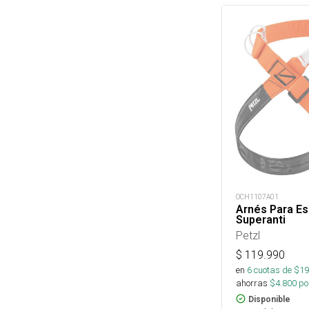
OCH1107A01
Arnés Para Es
Superanti
Petzl
$
119.990
en
6
cuotas de $
19
ahorras
$
4.800
por
Disponible