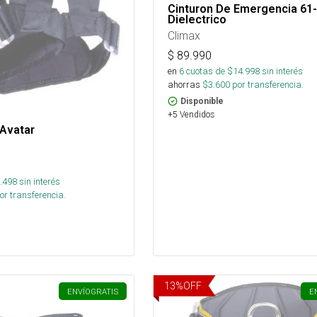
Cinturon De Emergencia 61
Dielectrico
Climax
$
89.990
en
6
cuotas de $
14.998
sin interés
ahorras
$
3.600
por transferencia.
Disponible
+5 Vendidos
 Avatar
.498
sin interés
or transferencia.
13
%
OFF
ENVÍO
GRATIS
E