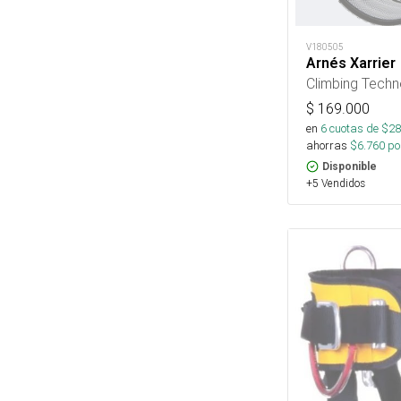
V180505
Arnés Xarrier
Climbing Tech
$
169.000
en
6
cuotas de $
28
ahorras
$
6.760
por
Disponible
+5 Vendidos