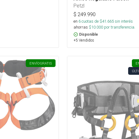
Petzl
$
249.990
en
6
cuotas de $
41.665
sin interés
ahorras
$
10.000
por transferencia.
Disponible
+5 Vendidos
ENVÍO
GRATIS
E
ÚLT