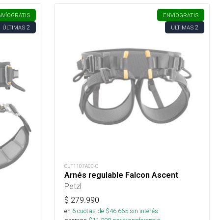
NVÍO
GRATIS
ENVÍO
GRATIS
2
2
ÚLTIMAS
ÚLTIMAS
OUT1107A00-C
Arnés regulable Falcon Ascent
Petzl
$
279.990
en
6
cuotas de $
46.665
sin interés