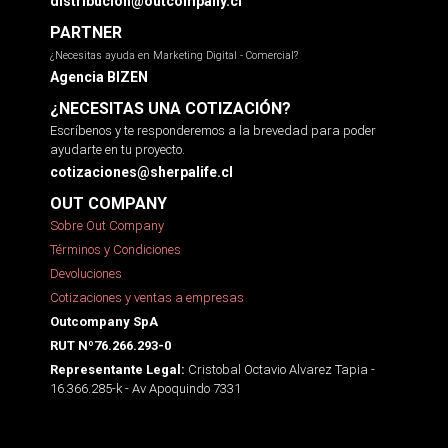
distribucion@outcompany.cl
PARTNER
¿Necesitas ayuda en Marketing Digital - Comercial?
Agencia BIZEN
¿NECESITAS UNA COTIZACIÓN?
Escríbenos y te responderemos a la brevedad para poder
ayudarte en tu proyecto.
cotizaciones@sherpalife.cl
OUT COMPANY
Sobre Out Company
Términos y Condiciones
Devoluciones
Cotizaciones y ventas a empresas
Outcompany SpA
RUT Nº76.266.293-0
Cristobal Octavio Alvarez Tapia -
Representante Legal:
16.366.285-k - Av Apoquindo 7331