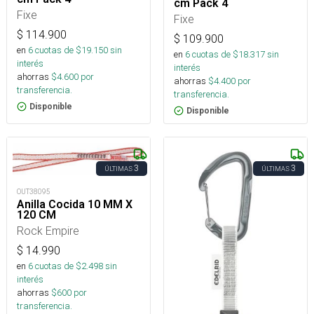
cm Pack 4
Fixe
Fixe
$
114.900
$
109.900
en
6
cuotas de $
19.150
sin
en
6
cuotas de $
18.317
sin
interés
interés
ahorras
$
4.600
por
ahorras
$
4.400
por
transferencia.
transferencia.
Disponible
Disponible
3
3
ÚLTIMAS
ÚLTIMAS
OUT38095
Anilla Cocida 10 MM X
120 CM
Rock Empire
$
14.990
en
6
cuotas de $
2.498
sin
interés
ahorras
$
600
por
transferencia.