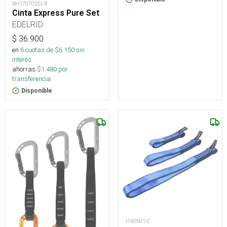
BH170702GI-R
Cinta Express Pure Set
EDELRID
$
36.900
en
6
cuotas de $
6.150
sin
interés
ahorras
$
1.480
por
transferencia.
Disponible
t190501-C