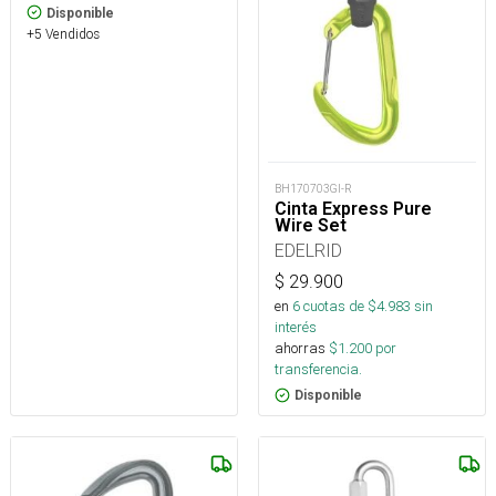
Disponible
+5 Vendidos
BH170703GI-R
Cinta Express Pure
Wire Set
EDELRID
$
29.900
en
6
cuotas de $
4.983
sin
interés
ahorras
$
1.200
por
transferencia.
Disponible