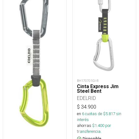
BH170701GI-R
Cinta Express Jim
Steel Bent
EDELRID
$
34.900
en
6
cuotas de $
5.817
sin
interés
ahorras
$
1.400
por
transferencia.
Disponible