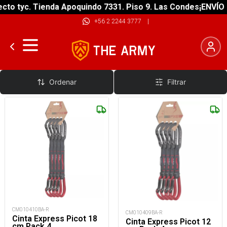
to tyc. Tienda Apoquindo 7331. Piso 9. Las Condes
¡ENVÍO G
+56 2 2244 3777
|
Cintas 10 - 20 cm
Ordenar
Filtrar
CM010410BA-R
CM010409BA-R
Cinta Express Picot 18
Cinta Express Picot 12
cm Pack 4