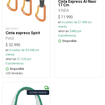
Cinta Express Al-Nasr
17 Cm
XINDA
$
11.990
en
6
cuotas de $
1.998
sin
interés
OS070705-C
ahorras
$
480
por
Cinta express Spirit
transferencia.
Petzl
Disponible
$
32.990
en
6
cuotas de $
5.498
sin
interés
ahorras
$
1.320
por
transferencia.
Disponible
+20 Vendidos
ÚLTIMA UNIDAD