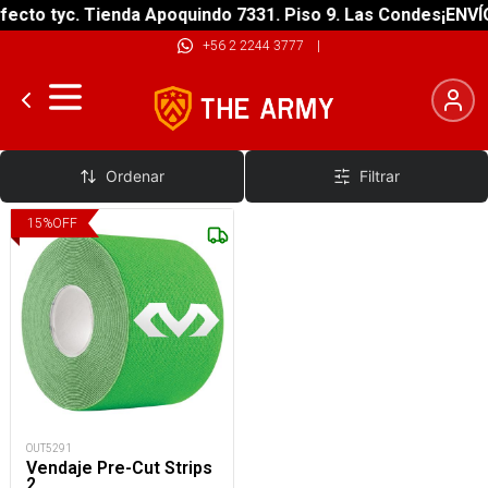
ecto tyc. Tienda Apoquindo 7331. Piso 9. Las Condes
¡ENVÍO
+56 2 2244 3777
|
Cinta neuromuscular
Ordenar
Filtrar
15
%
OFF
OUT5291
Vendaje Pre-Cut Strips
2