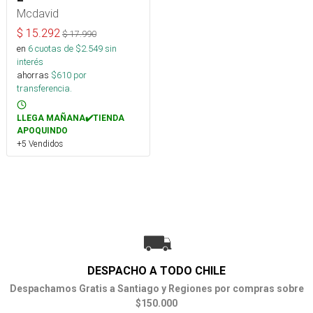
Mcdavid
$
15.292
$
17.990
en
6
cuotas de $
2.549
sin
interés
ahorras
$
610
por
transferencia.
LLEGA MAÑANA✔️TIENDA
APOQUINDO
+5 Vendidos
DESPACHO A TODO CHILE
Despachamos Gratis a Santiago y Regiones por compras sobre
$150.000