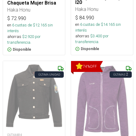
I20
Chaqueta Mujer Brisa
Haka Honu
Haka Honu
$
84.990
$
72.990
en
6
cuotas de $
14.165
sin
en
6
cuotas de $
12.165
sin
interés
interés
ahorras
$
3.400
por
ahorras
$
2.920
por
transferencia.
transferencia.
Disponible
Disponible
74
%
OFF
2
ÚLTIMA UNIDAD
ÚLTIMAS
OUT44484