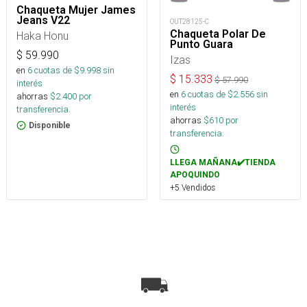
Chaqueta Mujer James
Jeans V22
OUT28125-C
Chaqueta Polar De
Haka Honu
Punto Guara
$
59.990
Izas
en
6
cuotas de $
9.998
sin
$
15.333
$
57.990
interés
en
6
cuotas de $
2.556
sin
ahorras
$
2.400
por
interés
transferencia.
ahorras
$
610
por
Disponible
transferencia.
LLEGA MAÑANA✔️TIENDA
APOQUINDO
+5 Vendidos