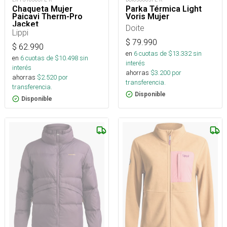
Chaqueta Mujer
Parka Térmica Light
Paicavi Therm-Pro
Voris Mujer
Jacket
Doite
Lippi
$
79.990
$
62.990
en
6
cuotas de $
13.332
sin
en
6
cuotas de $
10.498
sin
interés
interés
ahorras
$
3.200
por
ahorras
$
2.520
por
transferencia.
transferencia.
Disponible
Disponible