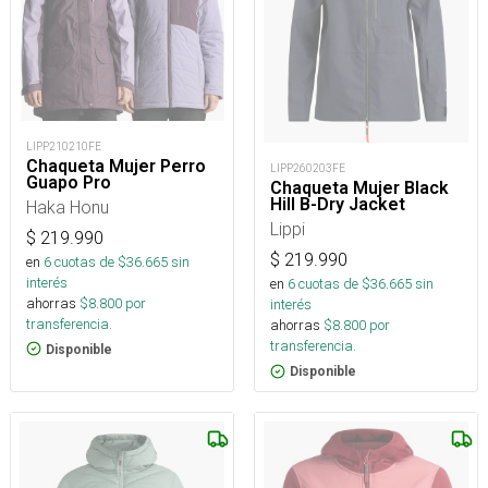
LIPP210210FE
Chaqueta Mujer Perro
LIPP260203FE
Guapo Pro
Chaqueta Mujer Black
Hill B-Dry Jacket
Haka Honu
Lippi
$
219.990
$
219.990
en
6
cuotas de $
36.665
sin
interés
en
6
cuotas de $
36.665
sin
ahorras
$
8.800
por
interés
transferencia.
ahorras
$
8.800
por
transferencia.
Disponible
Disponible