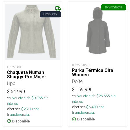
ENVÍO
GRATIS
2
ÚLTIMAS
DOI250206-C
LPP270601
Parka Térmica Cira
Chaqueta Numan
Women
Shaggy-Pro Mujer
Doite
Lippi
$
159.990
$
54.990
en
6
cuotas de $
26.665
sin
en
6
cuotas de $
9.165
sin
interés
interés
ahorras
$
6.400
por
ahorras
$
2.200
por
transferencia.
transferencia.
Disponible
Disponible