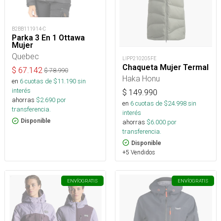
B2BB111914-C
Parka 3 En 1 Ottawa
Mujer
Quebec
LIPP210205FE
Chaqueta Mujer Termal
$
67.142
$
78.990
Haka Honu
en
6
cuotas de $
11.190
sin
interés
$
149.990
ahorras
$
2.690
por
en
6
cuotas de $
24.998
sin
transferencia.
interés
Disponible
ahorras
$
6.000
por
transferencia.
Disponible
+5 Vendidos
ENVÍO
GRATIS
ENVÍO
GRATIS