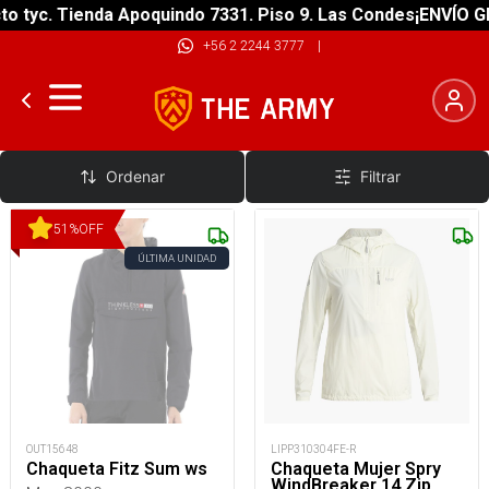
yc. Tienda Apoquindo 7331. Piso 9. Las Condes
¡ENVÍO GRATI
+56 2 2244 3777
|
Chaquetas
Ordenar
Filtrar
51
%
OFF
ÚLTIMA UNIDAD
OUT15648
LIPP310304FE-R
Chaqueta Fitz Sum ws
Chaqueta Mujer Spry
WindBreaker 14 Zip