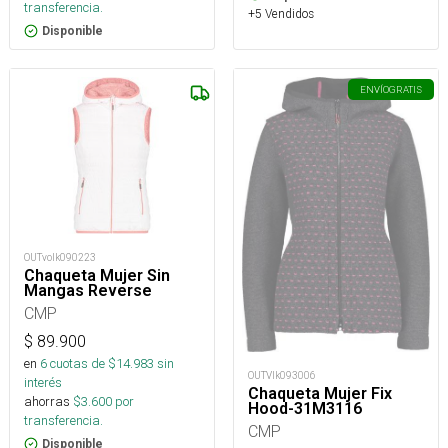
transferencia.
+5 Vendidos
Disponible
ENVÍO
GRATIS
OUTvolk090223
Chaqueta Mujer Sin
Mangas Reverse
CMP
$
89.900
en
6
cuotas de $
14.983
sin
OUTVlk093006
interés
Chaqueta Mujer Fix
ahorras
$
3.600
por
Hood-31M3116
transferencia.
CMP
Disponible