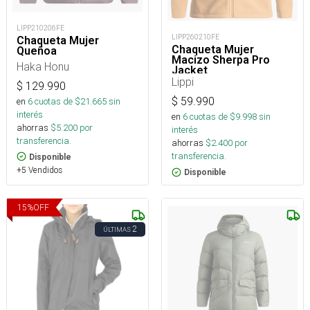
LIPP210206FE
LIPP260210FE
Chaqueta Mujer
Chaqueta Mujer
Queñoa
Macizo Sherpa Pro
Haka Honu
Jacket
Lippi
$
129.990
$
59.990
en
6
cuotas de $
21.665
sin
interés
en
6
cuotas de $
9.998
sin
ahorras
$
5.200
por
interés
transferencia.
ahorras
$
2.400
por
transferencia.
Disponible
+5 Vendidos
Disponible
15
%
OFF
2
ÚLTIMAS