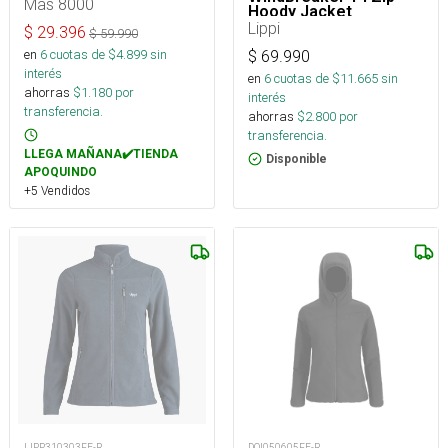
Mas 8000
Hoody Jacket
Lippi
$
29.396
$
59.990
en
6
cuotas de $
4.899
sin
$
69.990
interés
en
6
cuotas de $
11.665
sin
ahorras
$
1.180
por
interés
transferencia.
ahorras
$
2.800
por
transferencia.
LLEGA MAÑANA✔️TIENDA
Disponible
APOQUINDO
+5 Vendidos
LIPP310303FE-R
DOI050605FE-R