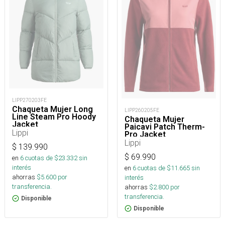
LIPP270203FE
Chaqueta Mujer Long
LIPP260205FE
Line Steam Pro Hoody
Chaqueta Mujer
Jacket
Paicavi Patch Therm-
Lippi
Pro Jacket
Lippi
$
139.990
$
69.990
en
6
cuotas de $
23.332
sin
interés
en
6
cuotas de $
11.665
sin
ahorras
$
5.600
por
interés
transferencia.
ahorras
$
2.800
por
transferencia.
Disponible
Disponible