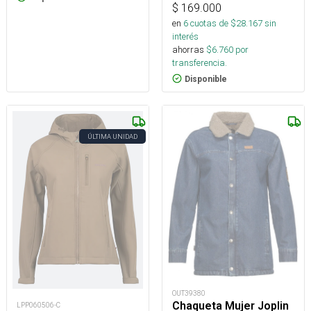
$
169.000
en
6
cuotas de $
28.167
sin
interés
ahorras
$
6.760
por
transferencia.
Disponible
ÚLTIMA UNIDAD
OUT39380
Chaqueta Mujer Joplin
LPP060506-C