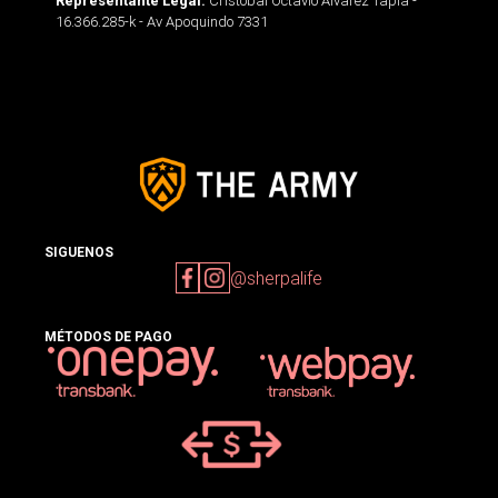
Cristobal Octavio Alvarez Tapia -
Representante Legal:
16.366.285-k - Av Apoquindo 7331
SIGUENOS
@sherpalife
MÉTODOS DE PAGO