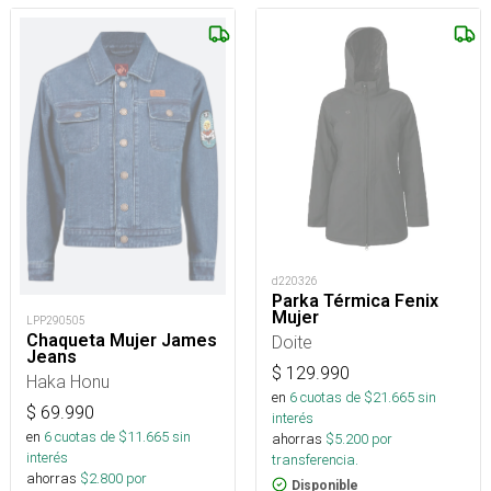
d220326
Parka Térmica Fenix
Mujer
LPP290505
Chaqueta Mujer James
Doite
Jeans
$
129.990
Haka Honu
en
6
cuotas de $
21.665
sin
$
69.990
interés
en
6
cuotas de $
11.665
sin
ahorras
$
5.200
por
interés
transferencia.
ahorras
$
2.800
por
Disponible