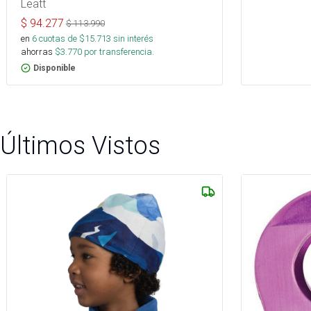
Leatt
$
94.277
$
113.990
en
6
cuotas de $
15.713
sin interés
ahorras
$
3.770
por transferencia.
Disponible
Últimos Vistos