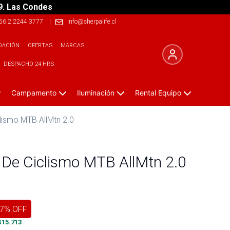
9. Las Condes
56 2 2244 3777
|
info@sherpalife.cl
DACIÓN
OFERTAS
MARCAS
DESPACHO 24 HRS
Campamento
Iluminación
Rental Equipo
lismo MTB AllMtn 2.0
 De Ciclismo MTB AllMtn 2.0
7
% OFF
$
15.713