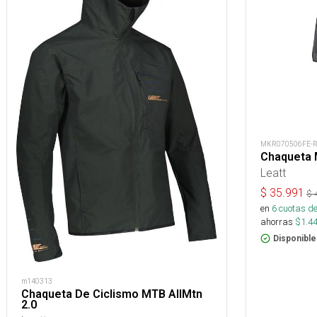
MKR070506FE-
Chaqueta
Leatt
$
35.991
$
en
6
cuotas de
ahorras
$
1.4
Disponible
m140313
Chaqueta De Ciclismo MTB AllMtn
2.0