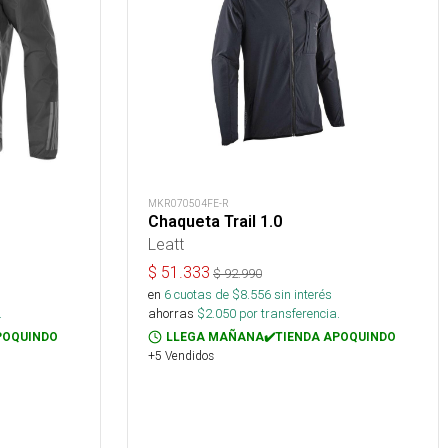
MKR070504FE-R
Chaqueta Trail 1.0
Leatt
$
51.333
$
92.990
s
en
6
cuotas de $
8.556
sin interés
.
ahorras
$
2.050
por transferencia.
POQUINDO
LLEGA MAÑANA✔️TIENDA APOQUINDO
+5 Vendidos