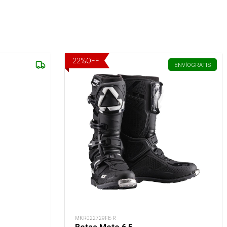
22
%
OFF
ENVÍO
GRATIS
MKR022729FE-R