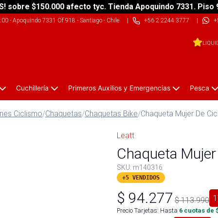
S! sobre $150.000 afecto tyc. Tienda Apoquindo 7331. Piso 
9:00
-
Apoquindo 7331 Of 918 - Santiago - Chile
|
+56 2 2244 3777
|
+
LIQUI
Cuchillería
Primeros Auxilios y Emergencias
Pesca
nes Ciclismo
/
Chaquetas
/
Chaquetas Bike
/
Chaqueta Mujer De Cic
Leatt
Chaqueta Mujer
SKU:
m140316
+5 VENDIDOS
$
94.277
1
$
113.990
Precio Tarjetas: Hasta
6
cuotas de 