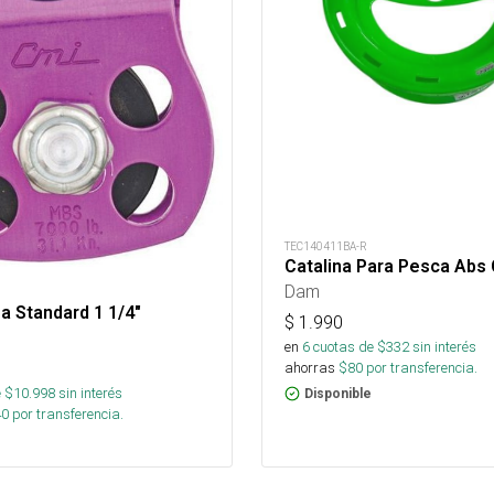
TEC140411BA-R
Catalina Para Pesca Abs 
Dam
a Standard 1 1/4"
$
1.990
en
6
cuotas de $
332
sin interés
ahorras
$
80
por transferencia.
 $
10.998
sin interés
Disponible
40
por transferencia.