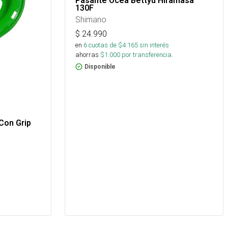
Pasante Ocea Bettyu Hiramasa
130F
Shimano
$
24.990
en
6
cuotas de $
4.165
sin interés
ahorras
$
1.000
por transferencia.
Disponible
Con Grip