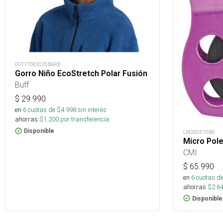
OUT17082026BARB
Gorro Niño EcoStretch Polar Fusión
Buff
$
29.990
en
6
cuotas de $
4.998
sin interés
ahorras
$
1.200
por transferencia.
Disponible
LM260510BA
Micro Pole
CMI
$
65.990
en
6
cuotas de
ahorras
$
2.6
Disponible