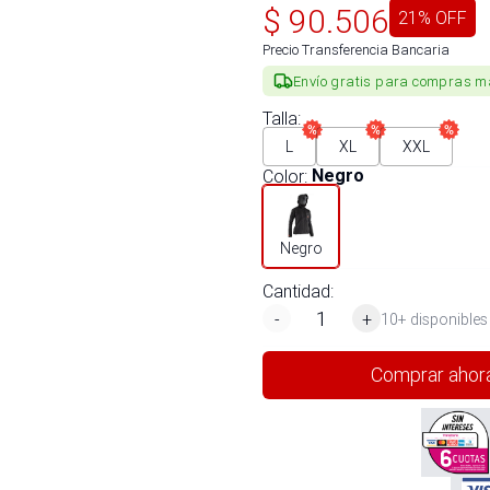
$
90.506
21
% OFF
Precio Transferencia Bancaria
Envío gratis para compras m
Talla
:
L
XL
XXL
Color
:
Negro
Negro
Cantidad:
-
+
10+ disponibles
Comprar ahor