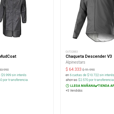
R
OUT32883
 MudCoat
Chaqueta Descender V3
Alpinestars
$
64.333
43.990
$
91.990
 $
5.999
sin interés
en
6
cuotas de $
10.722
sin interé
40
por transferencia.
ahorras
$
2.570
por transferencia
LLEGA MAÑANA✔️TIENDA A
+5 Vendidos