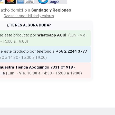
acho domicilio a
Santiago y Regiones
Revisar disponibilidad y valores
¿TIENES ALGUNA DUDA?
de este producto por
(
Lun. - Vie.
Whatsapp AQUÍ
 - 15:00 a 19:00
)
e este producto por teléfono al
+56 2 2244 3777
:30 a 14:30 - 15:00 a 19:00
)
 nuestra Tienda
Apoquindo 7331 Of 918 -
ile
(
Lun. - Vie. 10:30 a 14:30 - 15:00 a 19:00
)