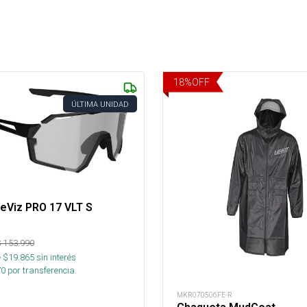
18
%
OFF
ÚLTIMA UNIDAD
R
eViz PRO 17 VLT S
$
153.990
 $
19.865
sin interés
70
por transferencia.
MKR070506FE-R