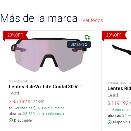
Más de la marca
Ver todos
23
%
OFF
23
%
OFF
2
ÚLTIMAS
MKR040206FE-R
MKR040209FE-
Lentes RideViz Lite Cristal 30 VLT
Lentes Rid
Leatt
Leatt
$
95.192
$
122.990
$
119.192
en
6
cuotas de $
15.865
sin interés
en
6
cuotas de
ahorras
$
3.810
por transferencia.
ahorras
$
4.7
Disponible
Disponible