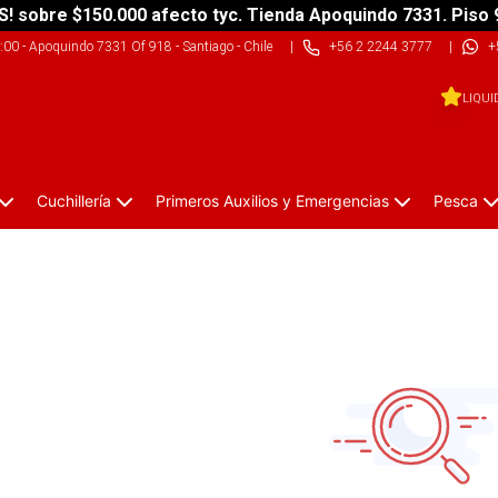
S! sobre $150.000 afecto tyc. Tienda Apoquindo 7331. Piso 
9:00
-
Apoquindo 7331 Of 918 - Santiago - Chile
|
+56 2 2244 3777
|
+
LIQUI
Cuchillería
Primeros Auxilios y Emergencias
Pesca