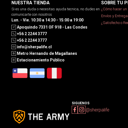
NUESTRA TIENDA
SOBRE TU P
Si es una duda o necesitas ayuda tecnica, no dudes en
¿Cómo hacer un 
comunicarte con nosotros
Envíos y Entrega
Lun. - Vie. 10:30 a 14:30 - 15:00 a 19:00
¿Satisfecho o R
Apoquindo 7331 OF 918 - Las Condes
+56 2 2244 3777
+56 2 2244 3777
info@sherpalife.cl
Metro Hernando de Magallanes
Estacionamiento Público
SIGUENOS
@sherpalife