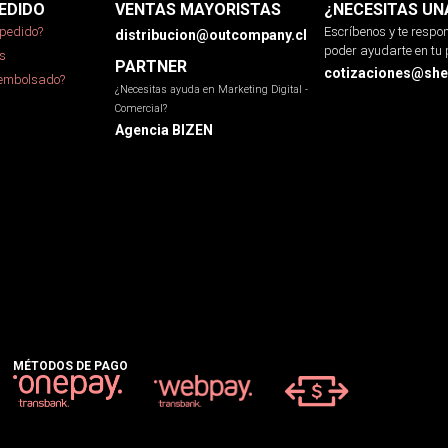
EDIDO
VENTAS MAYORISTAS
¿NECESITAS UN
pedido?
Escríbenos y te resp
distribucion@outcompany.cl
poder ayudarte en tu 
s
PARTNER
cotizaciones@sher
eembolsado?
¿Necesitas ayuda en Marketing Digital -
Comercial?
Agencia BIZEN
MÉTODOS DE PAGO