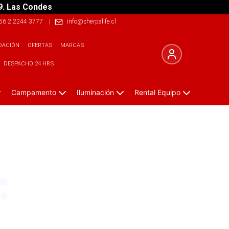
9. Las Condes
56 2 2244 3777
|
info@sherpalife.cl
DACIÓN
OFERTAS
MARCAS
DESPACHO 24 HRS
Campamento
Iluminación
Rental Equipo