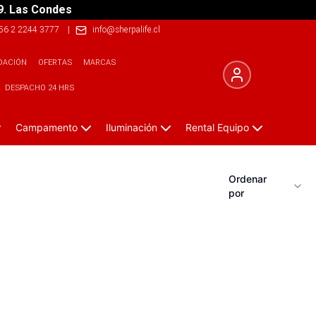
9. Las Condes
56 2 2244 3777
|
info@sherpalife.cl
DACIÓN
OFERTAS
MARCAS
DESPACHO 24 HRS
Campamento
Iluminación
Rental Equipo
Ordenar
por