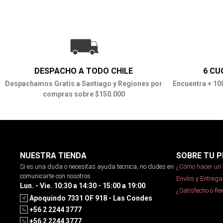
DESPACHO A TODO CHILE
6 CU
Despachamos Gratis a Santiago y Regiones por
Encuentra + 10
compras sobre $150.000
NUESTRA TIENDA
SOBRE TU P
Si es una duda o necesitas ayuda tecnica, no dudes en
¿Cómo hacer un 
comunicarte con nosotros
Envíos y Entrega
Lun. - Vie. 10:30 a 14:30 - 15:00 a 19:00
¿Satisfecho o R
Apoquindo 7331 OF 918 - Las Condes
+56 2 2244 3777
+56 2 2244 3777