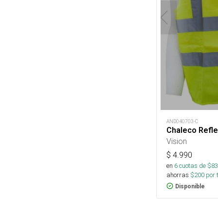
AND040703-C
Chaleco Refl
Vision
$
4.990
en
6
cuotas de $
83
ahorras
$
200
por 
Disponible