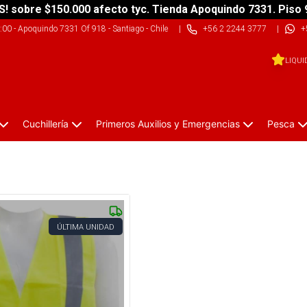
S! sobre $150.000 afecto tyc. Tienda Apoquindo 7331. Piso 
9:00
-
Apoquindo 7331 Of 918 - Santiago - Chile
|
+56 2 2244 3777
|
+
LIQUI
Cuchillería
Primeros Auxilios y Emergencias
Pesca
ÚLTIMA UNIDAD