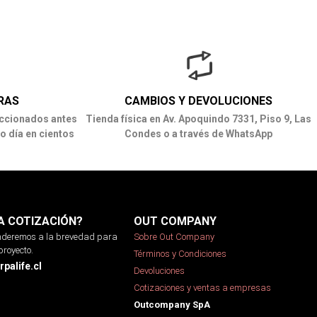
RAS
CAMBIOS Y DEVOLUCIONES
ccionados antes
Tienda física en Av. Apoquindo 7331, Piso 9, Las
o día en cientos
Condes o a través de WhatsApp
A COTIZACIÓN?
OUT COMPANY
onderemos a la brevedad para
Sobre Out Company
proyecto.
Términos y Condiciones
palife.cl
Devoluciones
Cotizaciones y ventas a empresas
Outcompany SpA