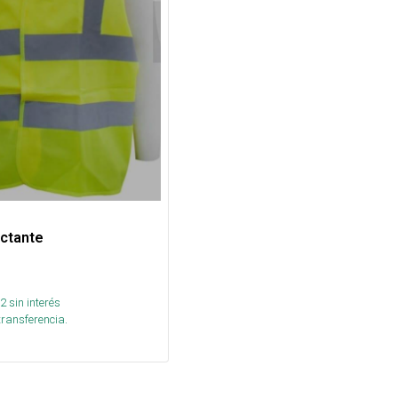
ectante
2
sin interés
transferencia.