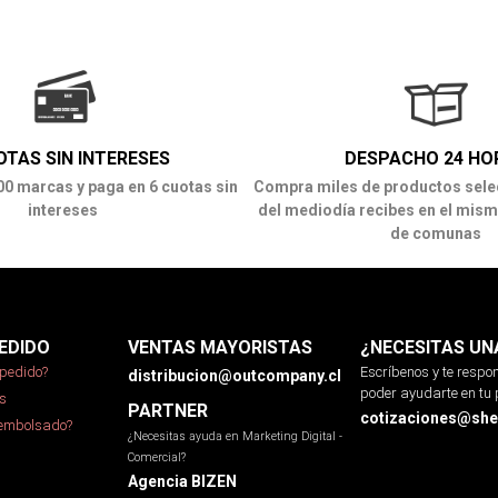
OTAS SIN INTERESES
DESPACHO 24 HO
00 marcas y paga en 6 cuotas sin
Compra miles de productos sele
intereses
del mediodía recibes en el mism
de comunas
EDIDO
VENTAS MAYORISTAS
¿NECESITAS UN
pedido?
Escríbenos y te resp
distribucion@outcompany.cl
poder ayudarte en tu 
s
PARTNER
cotizaciones@sher
eembolsado?
¿Necesitas ayuda en Marketing Digital -
Comercial?
Agencia BIZEN