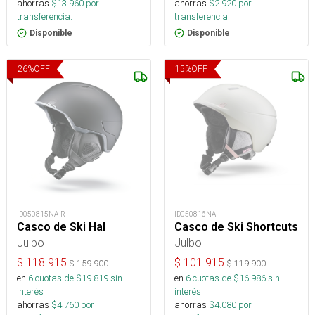
ahorras
$
13.960
por
ahorras
$
2.920
por
transferencia.
transferencia.
Disponible
Disponible
26
%
OFF
15
%
OFF
ID050815NA-R
ID050816NA
Casco de Ski Hal
Casco de Ski Shortcuts
Julbo
Julbo
$
118.915
$
101.915
$
159.900
$
119.900
en
6
cuotas de $
19.819
sin
en
6
cuotas de $
16.986
sin
interés
interés
ahorras
$
4.760
por
ahorras
$
4.080
por