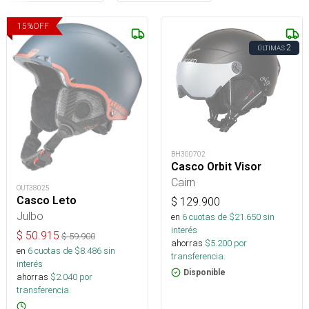
15
%
OFF
2
ÚLTIMAS
BH300702
Casco Orbit Visor
Cairn
OUT38025
Casco Leto
$
129.900
Julbo
en
6
cuotas de $
21.650
sin
interés
$
50.915
$
59.900
ahorras
$
5.200
por
en
6
cuotas de $
8.486
sin
transferencia.
interés
Disponible
ahorras
$
2.040
por
transferencia.