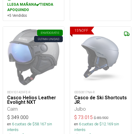
LLEGA MAÑANA✔️TIENDA
APOQUINDO
+5 Vendidos
15
%
OFF
ENVÍO
GRATIS
ÚLTIMA UNIDAD
BEH101429FE-R
ID050817NA-R
Casco Helios Leather
Casco de Ski Shortcuts
Evolight NXT
JR.
Cairn
Julbo
$
349.000
$
73.015
$
85.900
en
6
cuotas de $
58.167
sin
en
6
cuotas de $
12.169
sin
interés
interés