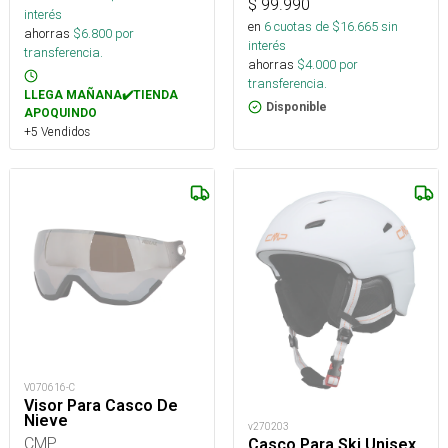
$
99.990
interés
en
6
cuotas de $
16.665
sin
ahorras
$
6.800
por
interés
transferencia.
ahorras
$
4.000
por
transferencia.
LLEGA MAÑANA✔️TIENDA
Disponible
APOQUINDO
+5 Vendidos
V070616-C
Visor Para Casco De
Nieve
v270203
CMP
Casco Para Ski Unisex