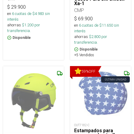
Xa-1
$
29.900
CMP
en
6
cuotas de $
4.983
sin
$
69.900
interés
ahorras
$
1.200
por
en
6
cuotas de $
11.650
sin
transferencia.
interés
ahorras
$
2.800
por
Disponible
transferencia.
Disponible
+5 Vendidos
59
%
OFF
ÚLTIMA UNIDAD
OUT7182-C
Estampados para