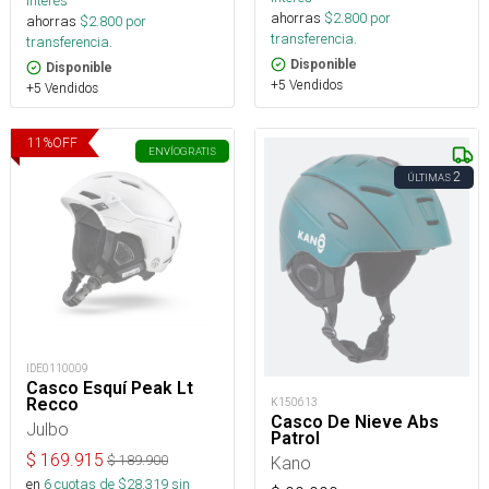
interés
ahorras
$
2.800
por
ahorras
$
2.800
por
transferencia.
transferencia.
Disponible
Disponible
+5 Vendidos
+5 Vendidos
11
%
OFF
ENVÍO
GRATIS
2
ÚLTIMAS
IDE0110009
Casco Esquí Peak Lt
Recco
K150613
Casco De Nieve Abs
Julbo
Patrol
$
169.915
Kano
$
189.900
en
6
cuotas de $
28.319
sin