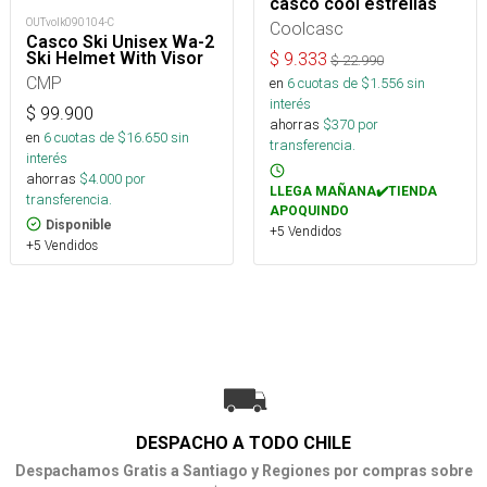
casco cool estrellas
OUTvolk090104-C
Coolcasc
Casco Ski Unisex Wa-2
Ski Helmet With Visor
$
9.333
$
22.990
CMP
en
6
cuotas de $
1.556
sin
interés
$
99.900
ahorras
$
370
por
en
6
cuotas de $
16.650
sin
transferencia.
interés
ahorras
$
4.000
por
LLEGA MAÑANA✔️TIENDA
transferencia.
APOQUINDO
Disponible
+5 Vendidos
+5 Vendidos
DESPACHO A TODO CHILE
Despachamos Gratis a Santiago y Regiones por compras sobre