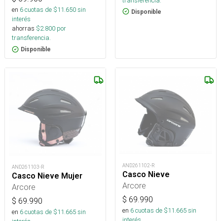
transferencia.
en
6
cuotas de $
11.650
sin
Disponible
interés
ahorras
$
2.800
por
transferencia.
Disponible
AND261102-R
AND261103-R
Casco Nieve
Casco Nieve Mujer
Arcore
Arcore
$
69.990
$
69.990
en
6
cuotas de $
11.665
sin
en
6
cuotas de $
11.665
sin
interés