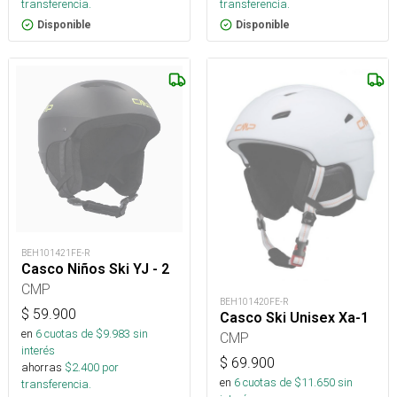
transferencia.
transferencia.
Disponible
Disponible
BEH101421FE-R
Casco Niños Ski YJ - 2
CMP
BEH101420FE-R
$
59.900
Casco Ski Unisex Xa-1
en
6
cuotas de $
9.983
sin
CMP
interés
$
69.900
ahorras
$
2.400
por
en
6
cuotas de $
11.650
sin
transferencia.