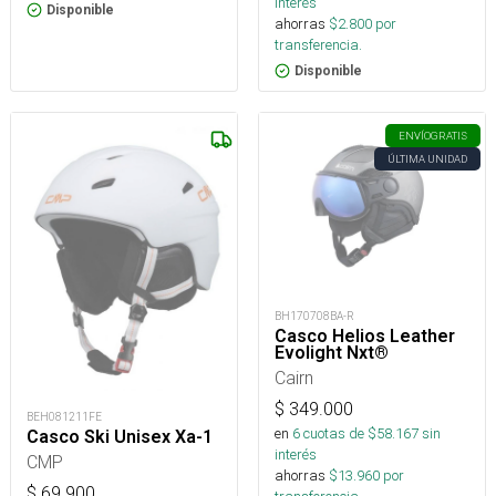
interés
Disponible
ahorras
$
2.800
por
transferencia.
Disponible
ENVÍO
GRATIS
ÚLTIMA UNIDAD
BH170708BA-R
Casco Helios Leather
Evolight Nxt®
Cairn
$
349.000
BEH081211FE
en
6
cuotas de $
58.167
sin
Casco Ski Unisex Xa-1
interés
CMP
ahorras
$
13.960
por
$
69.900