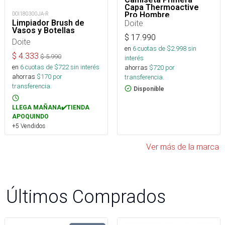
Capa Thermoactive
Pro Hombre
DOI180300JA-R
Doite
Limpiador Brush de
Vasos y Botellas
$
17.990
Doite
en
6
cuotas de $
2.998
sin
$
4.333
$
5.990
interés
en
6
cuotas de $
722
sin interés
ahorras
$
720
por
ahorras
$
170
por
transferencia.
transferencia.
Disponible
LLEGA MAÑANA✔️TIENDA
APOQUINDO
+5 Vendidos
Ver más de la marca
Últimos Comprados