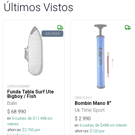
Últimos Vistos
SIN STOCK
22982026BARB
Funda Tabla Surf Ute
Bigboy / Fish
GS061010-C
Balin
Bombin Mano 8"
Uk Time Sport
$
68.990
$
2.990
en
6
cuotas de $
11.498
sin
interés
en
6
cuotas de $
498
sin interés
ahorras
$
2.760
por
ahorras
$
120
por