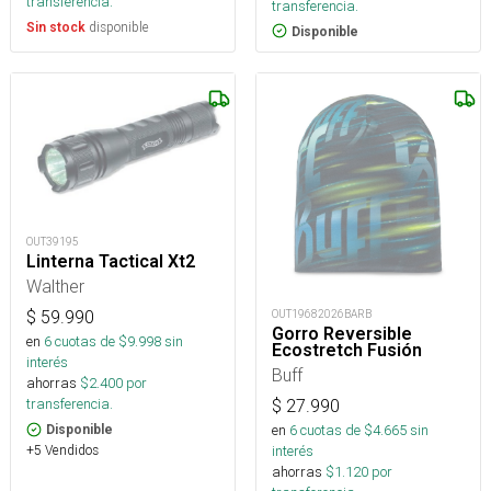
transferencia.
transferencia.
disponible
Sin stock
Disponible
OUT39195
Linterna Tactical Xt2
Walther
OUT19682026BARB
$
59.990
Gorro Reversible
en
6
cuotas de $
9.998
sin
Ecostretch Fusión
interés
Buff
ahorras
$
2.400
por
transferencia.
$
27.990
en
6
cuotas de $
4.665
sin
Disponible
interés
+5 Vendidos
ahorras
$
1.120
por