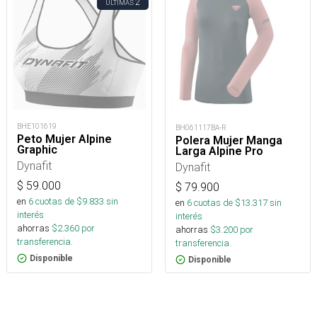
2
ÚLTIMAS
BHE101619
BH061117BA-R
Peto Mujer Alpine
Polera Mujer Manga
Graphic
Larga Alpine Pro
Dynafit
Dynafit
$
59.000
$
79.900
en
6
cuotas de $
9.833
sin
en
6
cuotas de $
13.317
sin
interés
interés
ahorras
$
2.360
por
ahorras
$
3.200
por
transferencia.
transferencia.
Disponible
Disponible