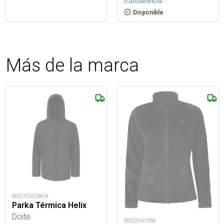
transferencia.
Disponible
Más de la marca
DOI270302BA-R
Parka Térmica Helix
Doite
DOI220415BA