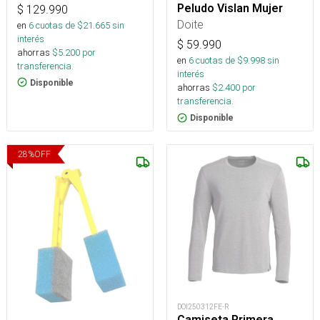
Peludo Vislan Mujer
$
129.990
Doite
en
6
cuotas de $
21.665
sin
interés
$
59.990
ahorras
$
5.200
por
en
6
cuotas de $
9.998
sin
transferencia.
interés
Disponible
ahorras
$
2.400
por
transferencia.
Disponible
28
%
OFF
DOI250312FE-R
Camiseta Primera