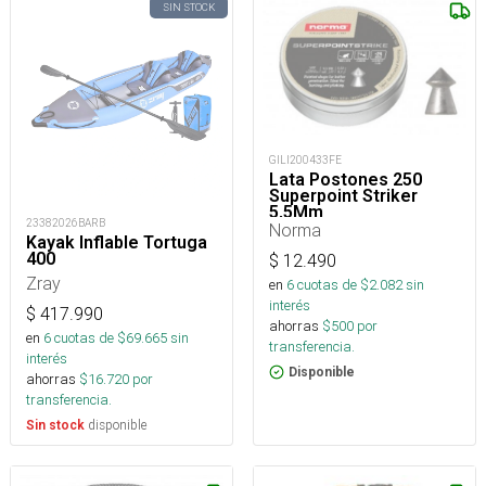
SIN STOCK
GILI200433FE
Lata Postones 250
Superpoint Striker
5,5Mm
23382026BARB
Norma
Kayak Inflable Tortuga
400
$
12.490
Zray
en
6
cuotas de $
2.082
sin
interés
$
417.990
ahorras
$
500
por
en
6
cuotas de $
69.665
sin
transferencia.
interés
Disponible
ahorras
$
16.720
por
transferencia.
disponible
Sin stock