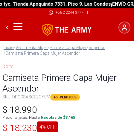
c. Tienda Apoquindo 7331. Piso 9. Las Condes
¡ENVÍO GRATIS
+56 2 2244 3777
|
Inicio
/
Vestimenta Mujer
/
Primera Capa Mujer
/
Superior
/
Camiseta Primera Capa Mujer Ascendor
Doite
Camiseta Primera Capa Mujer
Ascendor
SKU:
DPCCSASCE2GY0M
+5 VENDIDOS
$
18.990
Precio Tarjetas: Hasta
6
cuotas de $
3.165
$
18.230
4
% OFF