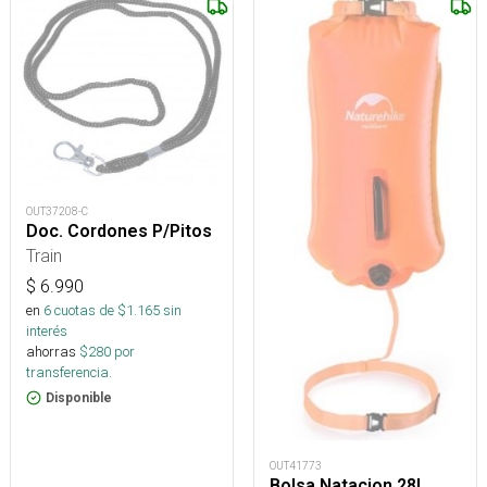
OUT37208-C
Doc. Cordones P/Pitos
Train
$
6.990
en
6
cuotas de $
1.165
sin
interés
ahorras
$
280
por
transferencia.
Disponible
OUT41773
Bolsa Natacion 28L