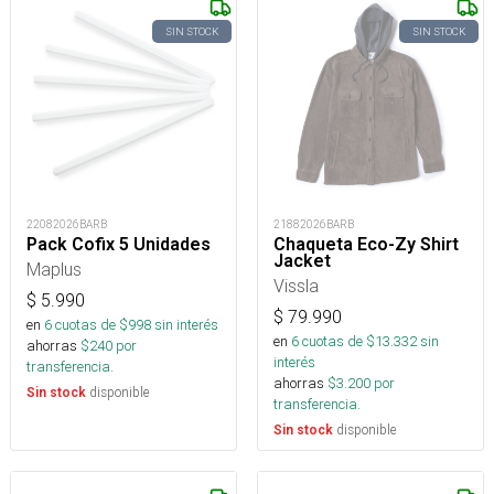
SIN STOCK
SIN STOCK
22082026BARB
21882026BARB
Pack Cofix 5 Unidades
Chaqueta Eco-Zy Shirt
Jacket
Maplus
Vissla
$
5.990
$
79.990
en
6
cuotas de $
998
sin interés
en
6
cuotas de $
13.332
sin
ahorras
$
240
por
interés
transferencia.
ahorras
$
3.200
por
disponible
Sin stock
transferencia.
disponible
Sin stock