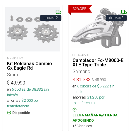
32
%
OFF
2
2
ÚLTIMAS
ÚLTIMAS
OUT42422-C
M250517-C
Cambiador Fd-M8000-E
Kit Roldanas Cambio
Xt E Type Triple
Gx Eagle Rd
Shimano
Sram
$
31.333
$
45.990
$
49.990
en
6
cuotas de $
5.222
sin
en
6
cuotas de $
8.332
sin
interés
interés
ahorras
$
1.250
por
ahorras
$
2.000
por
transferencia.
transferencia.
Disponible
LLEGA MAÑANA✔️TIENDA
APOQUINDO
+5 Vendidos