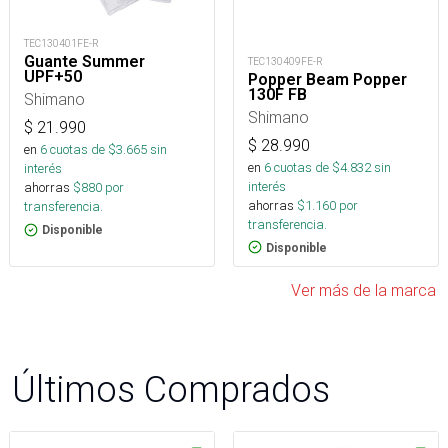
TEC130401FE-R
Guante Summer
TEC130409FE-R
UPF+50
Popper Beam Popper
130F FB
Shimano
Shimano
$
21.990
$
28.990
en
6
cuotas de $
3.665
sin
en
6
cuotas de $
4.832
sin
interés
interés
ahorras
$
880
por
ahorras
$
1.160
por
transferencia.
transferencia.
Disponible
Disponible
Ver más de la marca
Últimos Comprados