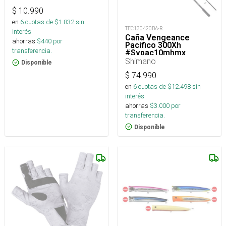
$
10.990
en
6
cuotas de $
1.832
sin
TEC130420BA-R
interés
Caña Vengeance
ahorras
$
440
por
Pacifico 300Xh
transferencia.
#Svpac10mhmx_
Shimano
Disponible
$
74.990
en
6
cuotas de $
12.498
sin
interés
ahorras
$
3.000
por
transferencia.
Disponible