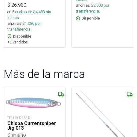
$
26.900
ahorras
$
2.000
por
transferencia.
en
6
cuotas de $
4.483
sin
interés
Disponible
ahorras
$
1.080
por
transferencia.
Disponible
+5 Vendidos
Más de la marca
TEC140426BA-R
Chispa Currentsniper
Jig 013
Shimano