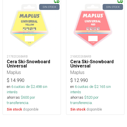
SIN STOCK
SIN STOCK
21782026BARB
21682026BARB
Cera Ski-Snowboard
Cera Ski-Snowboard
Universal
Universal
Maplus
Maplus
$
14.990
$
12.990
en
6
cuotas de $
2.498
sin
en
6
cuotas de $
2.165
sin
interés
interés
ahorras
$
600
por
ahorras
$
520
por
transferencia.
transferencia.
disponible
disponible
Sin stock
Sin stock