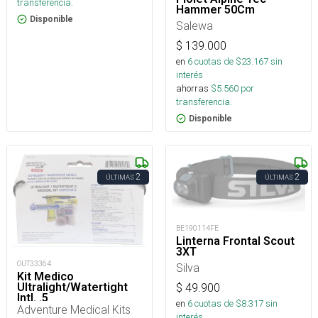
transferencia.
Hammer 50Cm
Disponible
Salewa
$
139.000
en
6
cuotas de $
23.167
sin
interés
ahorras
$
5.560
por
transferencia.
Disponible
2
2
ÚLTIMAS
ÚLTIMAS
BE190114FE
Linterna Frontal Scout
3XT
OUT33364
Silva
Kit Medico
Ultralight/Watertight
$
49.900
Intl. .5
en
6
cuotas de $
8.317
sin
Adventure Medical Kits
interés