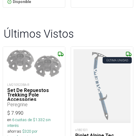
Disponible
Últimos Vistos
ÚLTIMA UNIDAD
LM210523BA-R
Set De Repuestos
Trekking Pole
Accessories
Peregrine
$
7.990
en
6
cuotas de $
1.332
sin
interés
v180101
ahorras
$
320
por
Piolet Alpine Tec