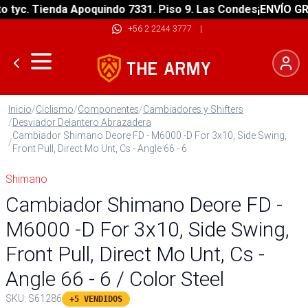
yc. Tienda Apoquindo 7331. Piso 9. Las Condes
¡ENVÍO GRATI
+56 2 2244 3777
|
Inicio
/
Ciclismo
/
Componentes
/
Cambiadores y Shifters
/
Desviador Delantero Abrazadera
Cambiador Shimano Deore FD - M6000 -D For 3x10, Side Swing,
/
Front Pull, Direct Mo Unt, Cs - Angle 66 - 6
Shimano
Cambiador Shimano Deore FD -
M6000 -D For 3x10, Side Swing,
Front Pull, Direct Mo Unt, Cs -
Angle 66 - 6 / Color Steel
SKU:
S61286
+5 VENDIDOS