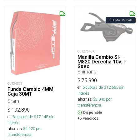
ÚLTIMA UNIDAD
OUT27545-C
Manilla Cambio Sl-
M820 Derecha 10v. I-
Spec
Shimano
$
75.990
OUT24575
en
6
cuotas de $
12.665
sin
Funda Cambio 4MM
interés
Caja 30MT
ahorras
$
3.040
por
Sram
transferencia.
$
102.890
Disponible
en
6
cuotas de $
17.148
sin
+5 Vendidos
interés
ahorras
$
4.120
por
transferencia.