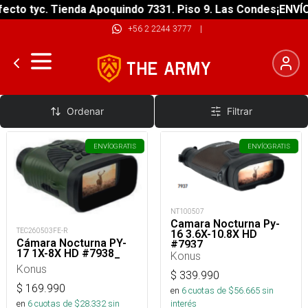
cto tyc. Tienda Apoquindo 7331. Piso 9. Las Condes
¡ENVÍO 
+56 2 2244 3777
|
Camaras
Ordenar
Filtrar
ENVÍO
GRATIS
ENVÍO
GRATIS
NT100507
Camara Nocturna Py-
TEC260503FE-R
16 3.6X-10.8X HD
Cámara Nocturna PY-
#7937_
17 1X-8X HD #7938_
Konus
Konus
$
339.990
$
169.990
en
6
cuotas de $
56.665
sin
en
6
cuotas de $
28.332
sin
interés