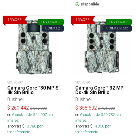
Disponible
15
%
OFF
15
%
OFF
ENVÍO
GRATIS
ENVÍO
GRATIS
2
ÚLTIMAS
ÚLTIMA UNIDAD
VIC020503
VIC020505
Cámara Core™30 MP S-
Cámara Core™ 32 MP
4k Sin Brillo
Ds-4k Sin Brillo
Bushnell
Bushnell
$
269.442
$
358.692
$
316.990
$
421.990
en
6
cuotas de $
44.907
sin
en
6
cuotas de $
59.782
sin
interés
interés
ahorras
$
10.780
por
ahorras
$
14.350
por
transferencia.
transferencia.