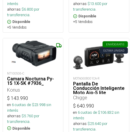
interés
ahorras
$
13.600
por
ahorras
$
6.800
por
transferencia.
transferencia.
Disponible
+5 Vendidos
Disponible
+5 Vendidos
ENVÍO
GRATIS
ÚLTIMA UNIDAD
NT100506-C
Camara Nocturna Py-
MOTA0608001CA-R
15 1X-5K #7936_
Pantalla De
Conducción Inteligente
Konus
Moto Aio-5 lite
Chigge
$
143.990
en
6
cuotas de $
23.998
sin
$
640.990
interés
en
6
cuotas de $
106.832
sin
ahorras
$
5.760
por
interés
transferencia.
ahorras
$
25.640
por
Disponible
transferencia.