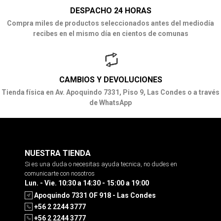
DESPACHO 24 HORAS
Compra miles de productos seleccionados antes del mediodía
recibes en el mismo día en cientos de comunas
CAMBIOS Y DEVOLUCIONES
Tienda física en Av. Apoquindo 7331, Piso 9, Las Condes o a través
de WhatsApp
NUESTRA TIENDA
Si es una duda o necesitas ayuda tecnica, no dudes en
comunicarte con nosotros
Lun. - Vie. 10:30 a 14:30 - 15:00 a 19:00
Apoquindo 7331 OF 918 - Las Condes
+56 2 2244 3777
+56 2 2244 3777