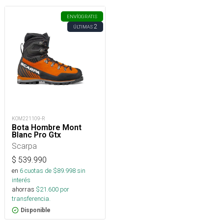
ENVÍO
GRATIS
2
ÚLTIMAS
KOM221109-R
Bota Hombre Mont
Blanc Pro Gtx
Scarpa
$
539.990
en
6
cuotas de $
89.998
sin
interés
ahorras
$
21.600
por
transferencia.
Disponible