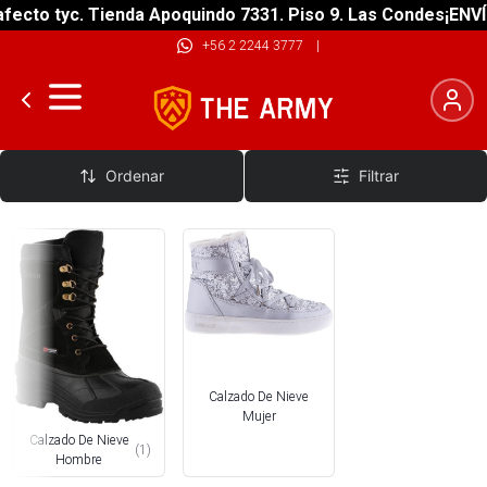
fecto tyc. Tienda Apoquindo 7331. Piso 9. Las Condes
¡ENVÍ
+56 2 2244 3777
|
Calzado De Nieve
Ordenar
Filtrar
Calzado De Nieve
Mujer
Calzado De Nieve
(
1
)
Hombre