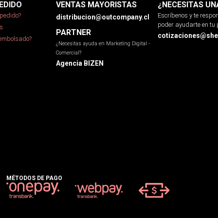
EDIDO
VENTAS MAYORISTAS
¿NECESITAS UN
pedido?
Escríbenos y te resp
distribucion@outcompany.cl
poder ayudarte en tu 
s
PARTNER
cotizaciones@sher
eembolsado?
¿Necesitas ayuda en Marketing Digital -
Comercial?
Agencia BIZEN
MÉTODOS DE PAGO