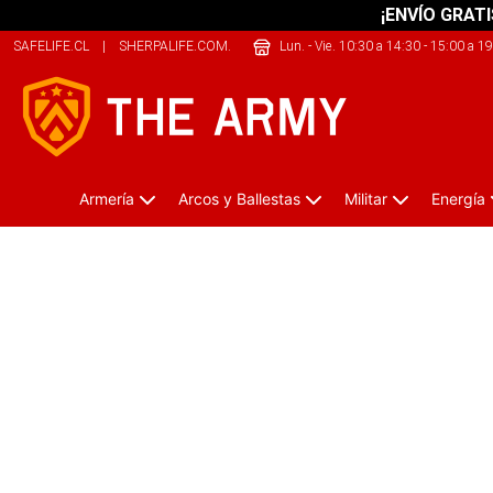
¡ENVÍO GRATI
SAFELIFE.CL
|
SHERPALIFE.COM.AR
|
ONEKAYAK.CL
Lun. - Vie. 10:30 a 14:30 - 15:00 a 1
Armería
Arcos y Ballestas
Militar
Energía
Calcetines