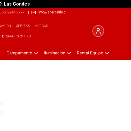
9. Las Condes
56 2 2244 3777
|
info@sherpalife.cl
DACIÓN
OFERTAS
MARCAS
DESPACHO 24 HRS
Campamento
Iluminación
Rental Equipo