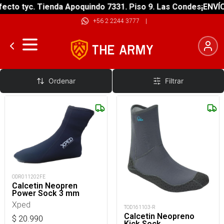
cto tyc. Tienda Apoquindo 7331. Piso 9. Las Condes
¡ENVÍO 
+56 2 2244 3777
|
Calcetin Agua
Ordenar
Filtrar
ODR011202FE
Calcetin Neopren
Power Sock 3 mm
Xped
TOD161103-R
Calcetin Neopreno
$
20.990
Kick Sock