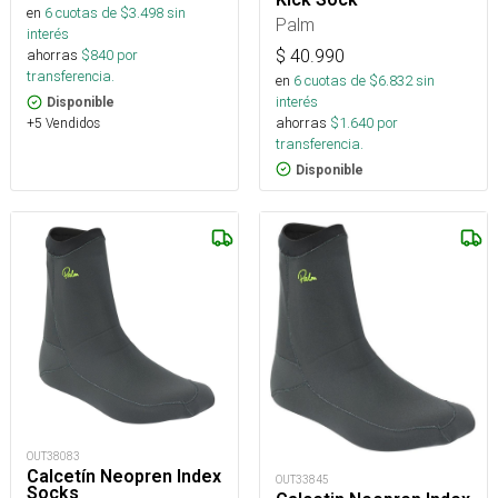
en
6
cuotas de $
3.498
sin
Palm
interés
$
40.990
ahorras
$
840
por
transferencia.
en
6
cuotas de $
6.832
sin
interés
Disponible
ahorras
$
1.640
por
+5 Vendidos
transferencia.
Disponible
OUT38083
Calcetín Neopren Index
OUT33845
Socks