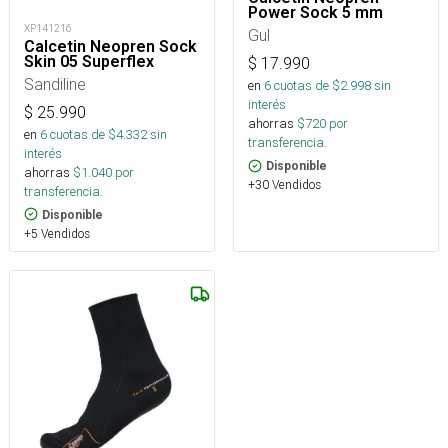
Power Sock 5 mm
XP141216
Gul
Calcetin Neopren Sock
Skin 05 Superflex
$
17.990
Sandiline
en
6
cuotas de $
2.998
sin
interés
$
25.990
ahorras
$
720
por
en
6
cuotas de $
4.332
sin
transferencia.
interés
Disponible
ahorras
$
1.040
por
+30 Vendidos
transferencia.
Disponible
+5 Vendidos