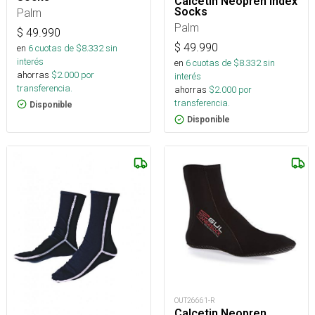
Calcetin Neopren Index
Socks
Palm
Palm
$
49.990
$
49.990
en
6
cuotas de $
8.332
sin
interés
en
6
cuotas de $
8.332
sin
ahorras
$
2.000
por
interés
transferencia.
ahorras
$
2.000
por
transferencia.
Disponible
Disponible
OUT26661-R
Calcetin Neopren