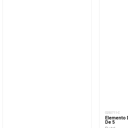
O250711-C
Elemento 
De 5