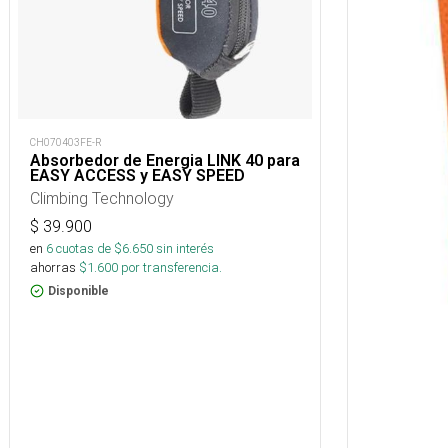
CH070403FE-R
Absorbedor de Energia LINK 40 para
EASY ACCESS y EASY SPEED
Climbing Technology
$
39.900
en
6
cuotas de $
6.650
sin interés
ahorras
$
1.600
por transferencia.
Disponible