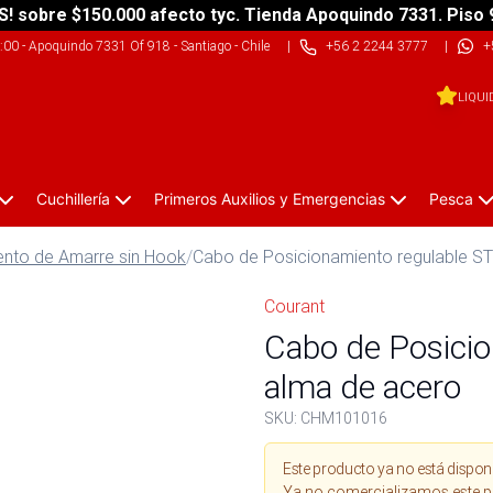
S! sobre $150.000 afecto tyc. Tienda Apoquindo 7331. Piso 
9:00
-
Apoquindo 7331 Of 918 - Santiago - Chile
|
+56 2 2244 3777
|
+
LIQUI
Cuchillería
Primeros Auxilios y Emergencias
Pesca
nto de Amarre sin Hook
/
Cabo de Posicionamiento regulable S
Courant
Cabo de Posici
alma de acero
SKU:
CHM101016
Este producto ya no está dispon
Ya no comercializamos este p