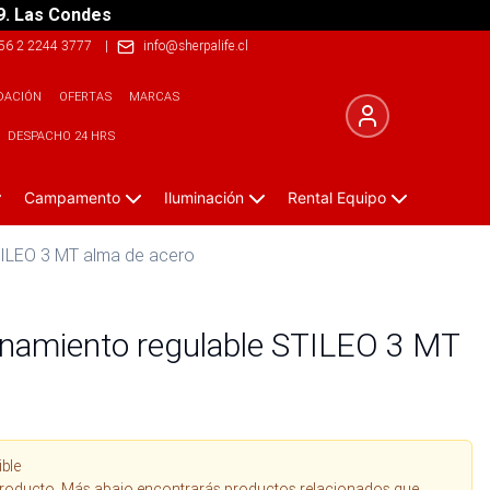
9. Las Condes
56 2 2244 3777
|
info@sherpalife.cl
DACIÓN
OFERTAS
MARCAS
DESPACHO 24 HRS
Campamento
Iluminación
Rental Equipo
TILEO 3 MT alma de acero
onamiento regulable STILEO 3 MT
ible
roducto. Más abajo encontrarás productos relacionados que