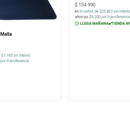
$
154.990
en
6
cuotas de $
25.832
sin interé
ahorras
$
6.200
por transferencia
LLEGA MAÑANA✔️TIENDA A
 Malla
 $
1.165
sin interés
por transferencia.