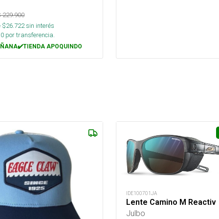
$
229.900
 $
26.722
sin interés
10
por transferencia.
ÑANA✔️TIENDA APOQUINDO
IDE100701JA
Lente Camino M Reactiv
Julbo