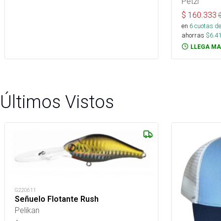
Petzl
$
160.333
en
6
cuotas de
ahorras
$
6.4
LLEGA MA
Últimos Vistos
G220611
Señuelo Flotante Rush
Pelikan