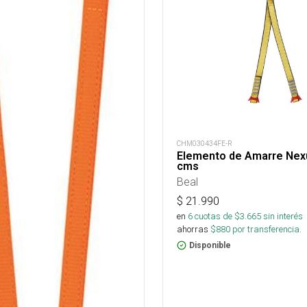
CHM030434FE-R
Elemento de Amarre Nex
cms
Beal
$
21.990
en
6
cuotas de $
3.665
sin interés
ahorras
$
880
por transferencia.
Disponible