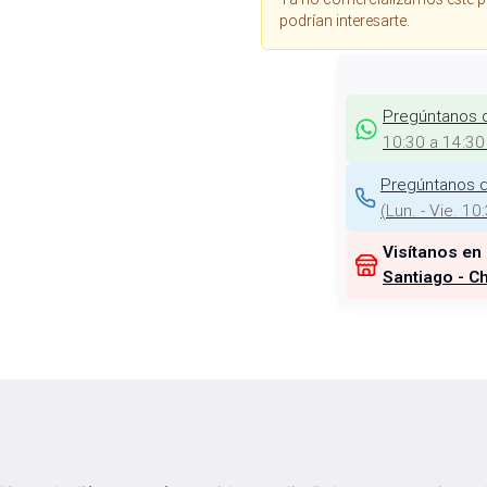
podrían interesarte.
Pregúntanos 
10:30 a 14:30
Pregúntanos d
(
Lun. - Vie. 10
Visítanos en
Santiago - Ch