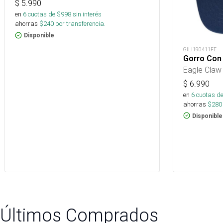
$
5.990
en
6
cuotas de $
998
sin interés
ahorras
$
240
por transferencia.
Disponible
GILI190411FE
Gorro Con
Eagle Claw
$
6.990
en
6
cuotas de
ahorras
$
280
Disponible
Últimos Comprados