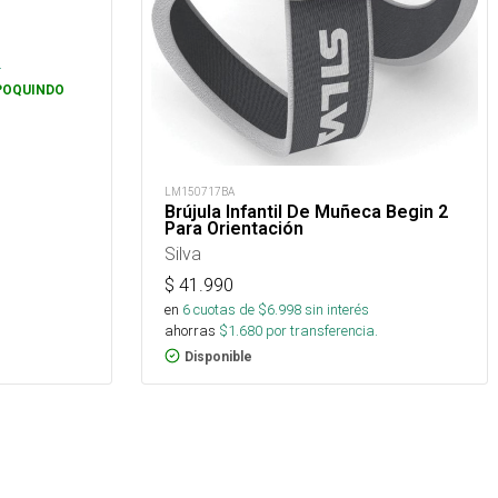
s
.
POQUINDO
LM150717BA
Brújula Infantil De Muñeca Begin 2
Para Orientación
Silva
$
41.990
en
6
cuotas de $
6.998
sin interés
ahorras
$
1.680
por transferencia.
Disponible