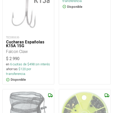
transferencia.
Disponible
TEC080636
Cucharas Españolas
K15A 15G
Falcon Claw
$
2.990
en
6
cuotas de $
498
sin interés
ahorras
$
120
por
transferencia.
Disponible