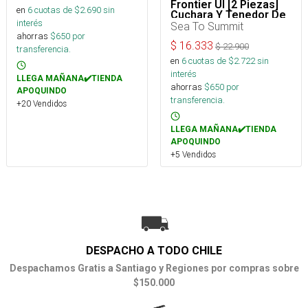
Frontier Ul [2 Piezas]
en
6
cuotas de $
2.690
sin
Cuchara Y Tenedor De
interés
Mango Largo
Sea To Summit
ahorras
$
650
por
$
16.333
$
22.900
transferencia.
en
6
cuotas de $
2.722
sin
interés
LLEGA MAÑANA✔️TIENDA
ahorras
$
650
por
APOQUINDO
transferencia.
+20 Vendidos
LLEGA MAÑANA✔️TIENDA
APOQUINDO
+5 Vendidos
DESPACHO A TODO CHILE
Despachamos Gratis a Santiago y Regiones por compras sobre
$150.000