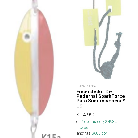
LM240717BA
Encendedor De
Pedernal SparkForce
Para Supervivencia Y
Camping
UST
$
14.990
en
6
cuotas de $
2.498
sin
interés
ahorras
$
600
por