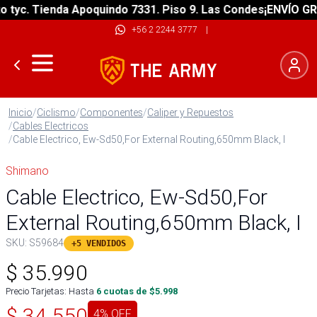
c. Tienda Apoquindo 7331. Piso 9. Las Condes
¡ENVÍO GRATIS
+56 2 2244 3777
|
Inicio
/
Ciclismo
/
Componentes
/
Caliper y Repuestos
/
Cables Electricos
/
Cable Electrico, Ew-Sd50,For External Routing,650mm Black, I
Shimano
Cable Electrico, Ew-Sd50,For
External Routing,650mm Black, I
SKU:
S59684
+5 VENDIDOS
$
35.990
Precio Tarjetas: Hasta
6
cuotas de $
5.998
$
34.550
4
% OFF