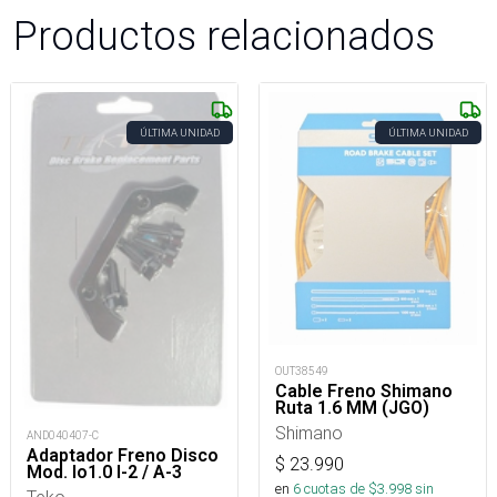
Productos relacionados
ÚLTIMA UNIDAD
ÚLTIMA UNIDAD
OUT38549
Cable Freno Shimano
Ruta 1.6 MM (JGO)
Shimano
AND040407-C
Adaptador Freno Disco
$
23.990
Mod. Io1.0 I-2 / A-3
en
6
cuotas de $
3.998
sin