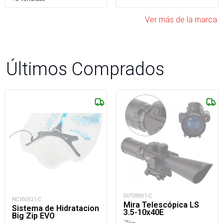
Ver más de la marca
Últimos Comprados
OUT38861-C
NC160521-C
Mira Telescópica LS
Sistema de Hidratacion
3.5-10x40E
Big Zip EVO