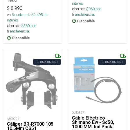
Teko
interés
$
8.990
ahorras
$
960
por
transferencia.
en
6
cuotas de $
1.498
sin
interés
Disponible
ahorras
$
360
por
transferencia.
Disponible
ÚLTIMA UNIDAD
ÚLTIMA UNIDAD
OUT38671
Cable Eléctrico
A300704
Shimano Ew - Sd50,
Cáliper BR-R7000 105
1000 MM, Ind Pack
10.5Mm CS51