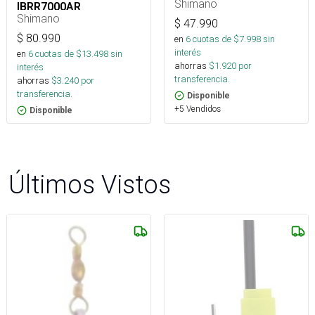
Lewsd 50I100J
Shimano
IBRR7000AR
Shimano
$
47.990
$
80.990
en
6
cuotas de $
7.998
sin
interés
en
6
cuotas de $
13.498
sin
ahorras
$
1.920
por
interés
transferencia.
ahorras
$
3.240
por
transferencia.
Disponible
+5 Vendidos
Disponible
Últimos Vistos