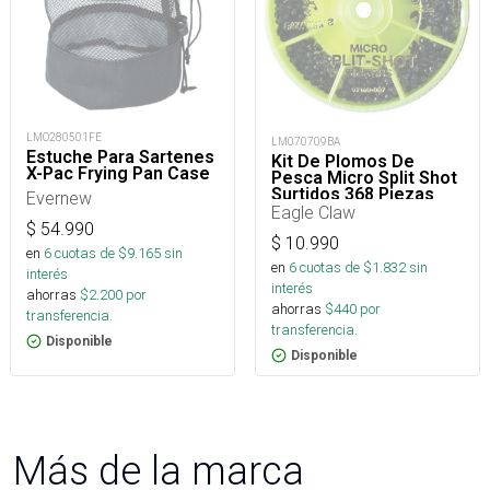
LMO280501FE
LM070709BA
Estuche Para Sartenes
Kit De Plomos De
X-Pac Frying Pan Case
Pesca Micro Split Shot
Surtidos 368 Piezas
Evernew
Eagle Claw
$
54.990
$
10.990
en
6
cuotas de $
9.165
sin
en
6
cuotas de $
1.832
sin
interés
interés
ahorras
$
2.200
por
ahorras
$
440
por
transferencia.
transferencia.
Disponible
Disponible
Más de la marca