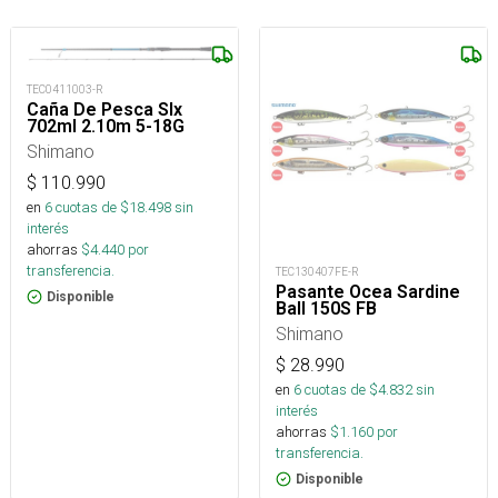
TEC0411003-R
Caña De Pesca Slx
702ml 2.10m 5-18G
Shimano
$
110.990
en
6
cuotas de $
18.498
sin
interés
ahorras
$
4.440
por
transferencia.
TEC130407FE-R
Pasante Ocea Sardine
Disponible
Ball 150S FB
Shimano
$
28.990
en
6
cuotas de $
4.832
sin
interés
ahorras
$
1.160
por
transferencia.
Disponible