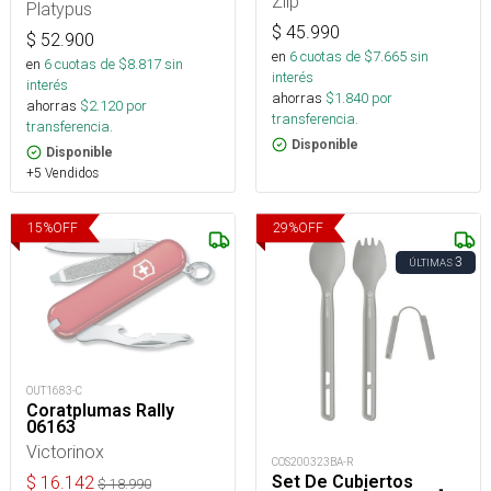
Zlip
Platypus
$
45.990
$
52.900
en
6
cuotas de $
7.665
sin
en
6
cuotas de $
8.817
sin
interés
interés
ahorras
$
1.840
por
ahorras
$
2.120
por
transferencia.
transferencia.
Disponible
Disponible
+5 Vendidos
15
%
OFF
29
%
OFF
3
ÚLTIMAS
OUT1683-C
Coratplumas Rally
06163
Victorinox
COS200323BA-R
Set De Cubiertos
$
16.142
$
18.990