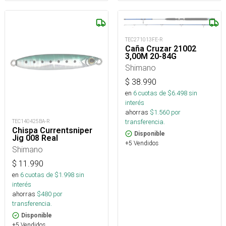
TEC271013FE-R
Caña Cruzar 21002
3,00M 20-84G
Shimano
$
38.990
en
6
cuotas de $
6.498
sin
interés
ahorras
$
1.560
por
transferencia.
TEC140425BA-R
Chispa Currentsniper
Disponible
Jig 008 Real
+5 Vendidos
Shimano
$
11.990
en
6
cuotas de $
1.998
sin
interés
ahorras
$
480
por
transferencia.
Disponible
+5 Vendidos