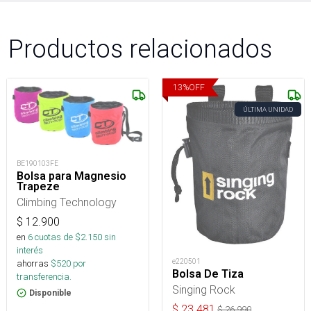
Productos relacionados
13
%
OFF
ÚLTIMA UNIDAD
BE190103FE
Bolsa para Magnesio
Trapeze
Climbing Technology
$
12.900
en
6
cuotas de $
2.150
sin
interés
e220501
ahorras
$
520
por
Bolsa De Tiza
transferencia.
Singing Rock
Disponible
$
23.481
$
26.990