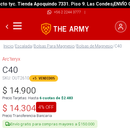
o tyc. Tienda Apoquindo 7331. Piso 9. Las Condes
¡ENVÍO GR
+56 2 2244 3777
|
Inicio
/
Escalada
/
Bolsas Para Magnesio
/
Bolsas de Magnesio
/
C40
Arc'teryx
C40
SKU:
OUT2610
+5 VENDIDOS
$
14.900
Precio Tarjetas: Hasta
6
cuotas de $
2.483
$
14.304
4
% OFF
Precio Transferencia Bancaria
Envío gratis para compras mayores a $150.000