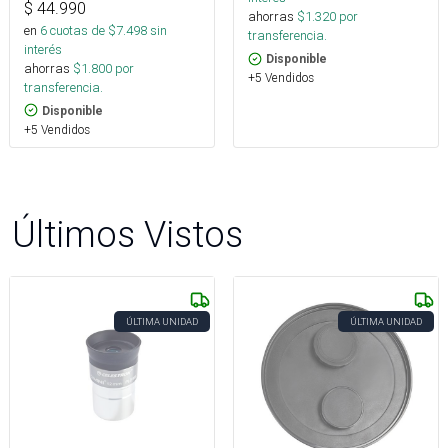
$
44.990
ahorras
$
1.320
por
en
6
cuotas de $
7.498
sin
transferencia.
interés
Disponible
ahorras
$
1.800
por
+5 Vendidos
transferencia.
Disponible
+5 Vendidos
Últimos Vistos
ÚLTIMA UNIDAD
ÚLTIMA UNIDAD