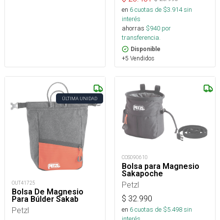
en
6
cuotas de $
3.914
sin
interés
ahorras
$
940
por
transferencia.
Disponible
+5 Vendidos
ÚLTIMA UNIDAD
COS090610
Bolsa para Magnesio
Sakapoche
OUT41725
Petzl
Bolsa De Magnesio
$
32.990
Para Búlder Sakab
Petzl
en
6
cuotas de $
5.498
sin
interés