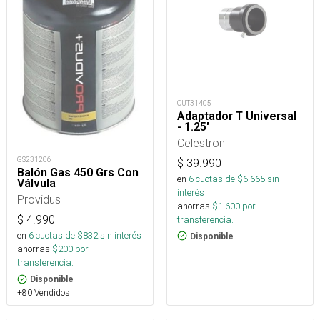
OUT31405
Adaptador T Universal
- 1.25'
Celestron
GS231206
$
39.990
Balón Gas 450 Grs Con
en
6
cuotas de $
6.665
sin
Válvula
interés
Providus
ahorras
$
1.600
por
$
4.990
transferencia.
en
6
cuotas de $
832
sin interés
Disponible
ahorras
$
200
por
transferencia.
Disponible
+80 Vendidos