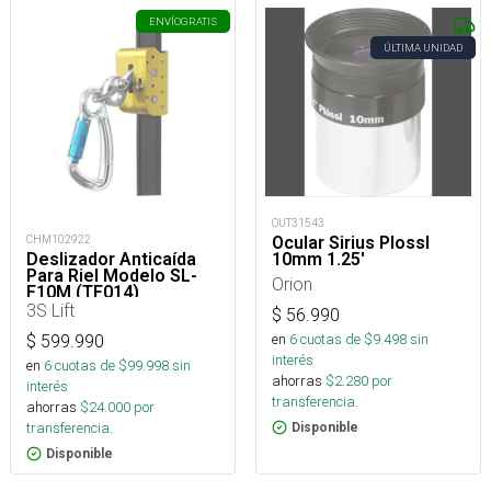
ENVÍO
GRATIS
ÚLTIMA UNIDAD
OUT31543
Ocular Sirius Plossl
CHM102922
10mm 1.25'
Deslizador Anticaída
Para Riel Modelo SL-
Orion
F10M (TF014)
3S Lift
$
56.990
en
6
cuotas de $
9.498
sin
$
599.990
interés
en
6
cuotas de $
99.998
sin
ahorras
$
2.280
por
interés
transferencia.
ahorras
$
24.000
por
transferencia.
Disponible
Disponible