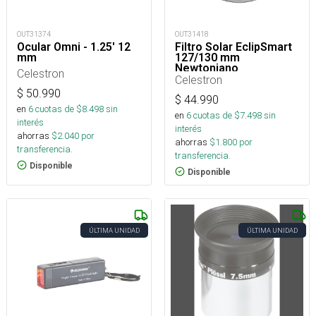
OUT31374
OUT31418
Ocular Omni - 1.25' 12
Filtro Solar EclipSmart
mm
127/130 mm
Newtoniano
Celestron
Celestron
$
50.990
$
44.990
en
6
cuotas de $
8.498
sin
en
6
cuotas de $
7.498
sin
interés
interés
ahorras
$
2.040
por
ahorras
$
1.800
por
transferencia.
transferencia.
Disponible
Disponible
ÚLTIMA UNIDAD
ÚLTIMA UNIDAD