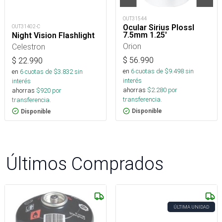
OUT31544
Ocular Sirius Plossl
OUT31402-C
7.5mm 1.25'
Night Vision Flashlight
Orion
Celestron
$
56.990
$
22.990
en
6
cuotas de $
9.498
sin
en
6
cuotas de $
3.832
sin
interés
interés
ahorras
$
2.280
por
ahorras
$
920
por
transferencia.
transferencia.
Disponible
Disponible
Últimos Comprados
ÚLTIMA UNIDAD