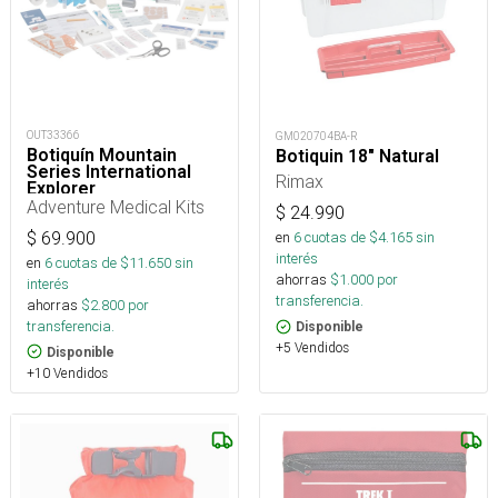
OUT33366
GM020704BA-R
Botiquín Mountain
Botiquin 18" Natural
Series International
Rimax
Explorer
Adventure Medical Kits
$
24.990
$
69.900
en
6
cuotas de $
4.165
sin
interés
en
6
cuotas de $
11.650
sin
ahorras
$
1.000
por
interés
transferencia.
ahorras
$
2.800
por
transferencia.
Disponible
+5 Vendidos
Disponible
+10 Vendidos