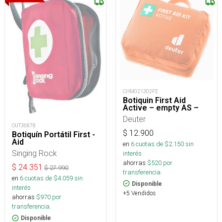
CHM021302FE
Botiquin First Aid
Active – empty AS –
Deuter
OUT36878
$
12.900
Botiquín Portátil First -
Aid
en
6
cuotas de $
2.150
sin
Singing Rock
interés
ahorras
$
520
por
$
24.351
$
27.990
transferencia.
en
6
cuotas de $
4.059
sin
Disponible
interés
+5 Vendidos
ahorras
$
970
por
transferencia.
Disponible