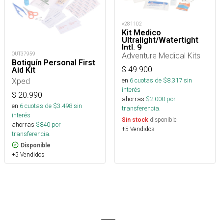
v281102
Kit Medico
Ultralight/Watertight
Intl. 9
OUT37959
Adventure Medical Kits
Botiquín Personal First
$
49.900
Aid Kit
Xped
en
6
cuotas de $
8.317
sin
interés
$
20.990
ahorras
$
2.000
por
en
6
cuotas de $
3.498
sin
transferencia.
interés
disponible
Sin stock
ahorras
$
840
por
+5 Vendidos
transferencia.
Disponible
+5 Vendidos