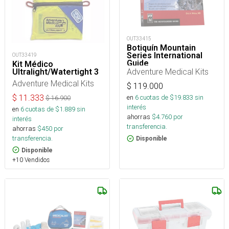
OUT33415
Botiquín Mountain
Series International
OUT33419
Guide
Kit Médico
Adventure Medical Kits
Ultralight/Watertight 3
Adventure Medical Kits
$
119.000
$
11.333
en
6
cuotas de $
19.833
sin
$
16.900
interés
en
6
cuotas de $
1.889
sin
ahorras
$
4.760
por
interés
transferencia.
ahorras
$
450
por
transferencia.
Disponible
Disponible
+10 Vendidos