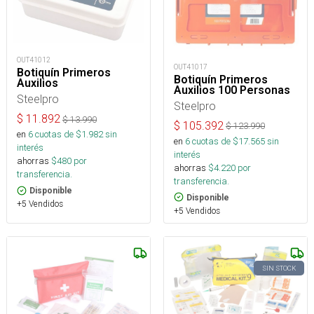
OUT41012
OUT41017
Botiquín Primeros
Botiquín Primeros
Auxilios
Auxilios 100 Personas
Steelpro
Steelpro
$
11.892
$
13.990
$
105.392
$
123.990
en
6
cuotas de $
1.982
sin
en
6
cuotas de $
17.565
sin
interés
interés
ahorras
$
480
por
ahorras
$
4.220
por
transferencia.
transferencia.
Disponible
Disponible
+5 Vendidos
+5 Vendidos
SIN STOCK