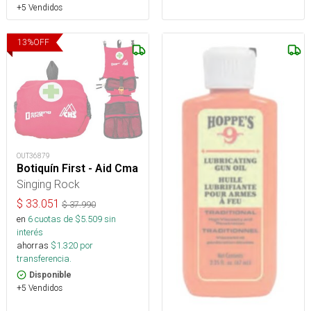
+5 Vendidos
13
%
OFF
OUT36879
Botiquín First - Aid Cma
Singing Rock
$
33.051
$
37.990
en
6
cuotas de $
5.509
sin
interés
ahorras
$
1.320
por
transferencia.
Disponible
+5 Vendidos