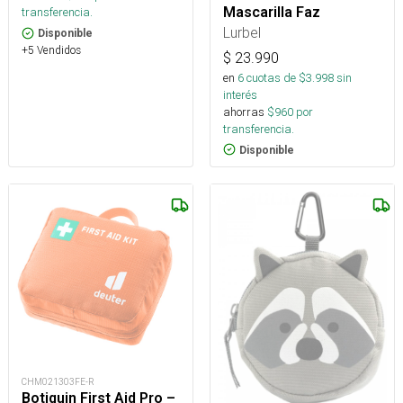
Mascarilla Faz
transferencia.
Lurbel
Disponible
+5 Vendidos
$
23.990
en
6
cuotas de $
3.998
sin
interés
ahorras
$
960
por
transferencia.
Disponible
CHM021303FE-R
Botiquin First Aid Pro –