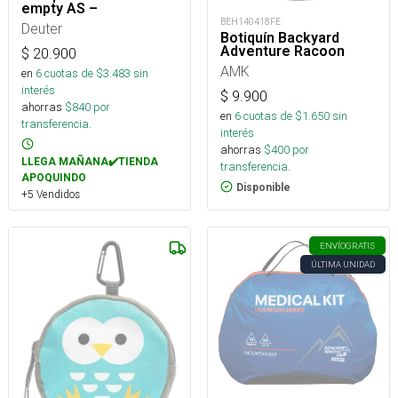
empty AS –
BEH140418FE
Deuter
Botiquín Backyard
Adventure Racoon
$
20.900
AMK
en
6
cuotas de $
3.483
sin
interés
$
9.900
ahorras
$
840
por
en
6
cuotas de $
1.650
sin
transferencia.
interés
ahorras
$
400
por
LLEGA MAÑANA✔️TIENDA
transferencia.
APOQUINDO
Disponible
+5 Vendidos
ENVÍO
GRATIS
ÚLTIMA UNIDAD