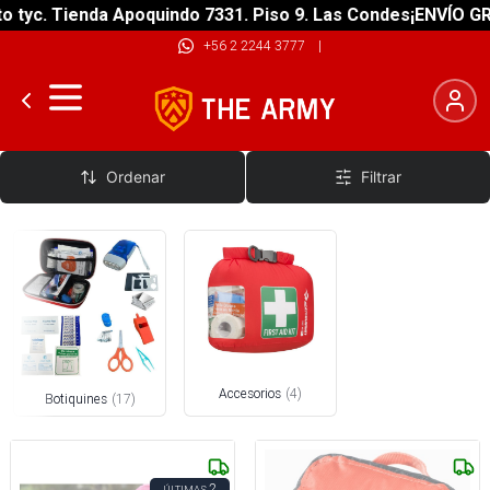
c. Tienda Apoquindo 7331. Piso 9. Las Condes
¡ENVÍO GRATIS
+56 2 2244 3777
|
Botiquines
Ordenar
Filtrar
Accesorios
(
4
)
Botiquines
(
17
)
2
ÚLTIMAS