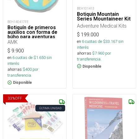
BEH101413
Botiquin Mountain
Series Mountaineer Kit
BEH140417FE
Adventure Medical Kits
Botiquín de primeros
auxilios con forma de
$
199.000
búho para aventuras
en el jardín
en
6
cuotas de $
33.167
sin
AMK
interés
$
9.900
ahorras
$
7.960
por
en
6
cuotas de $
1.650
sin
transferencia.
interés
Disponible
ahorras
$
400
por
transferencia.
Disponible
33
%
OFF
ÚLTIMA UNIDAD