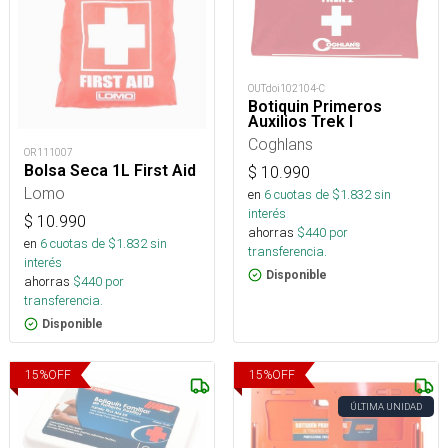
OUTdoi102104-C
Botiquin Primeros
Auxilios Trek I
Coghlans
OR111007
Bolsa Seca 1L First Aid
$
10.990
Lomo
en
6
cuotas de $
1.832
sin
interés
$
10.990
ahorras
$
440
por
en
6
cuotas de $
1.832
sin
transferencia.
interés
Disponible
ahorras
$
440
por
transferencia.
Disponible
15
%
OFF
15
%
OFF
ÚLTIMA UNIDAD