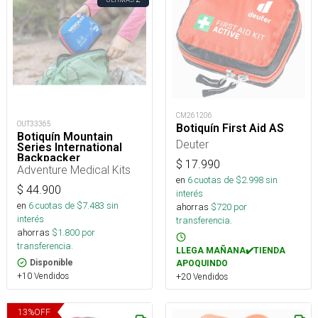
CM261206
OUT33365
Botiquín First Aid AS
Botiquín Mountain
Deuter
Series International
Backpacker
$
17.990
Adventure Medical Kits
en
6
cuotas de $
2.998
sin
$
44.900
interés
en
6
cuotas de $
7.483
sin
ahorras
$
720
por
interés
transferencia.
ahorras
$
1.800
por
transferencia.
LLEGA MAÑANA✔️TIENDA
Disponible
APOQUINDO
+10 Vendidos
+20 Vendidos
13
%
OFF