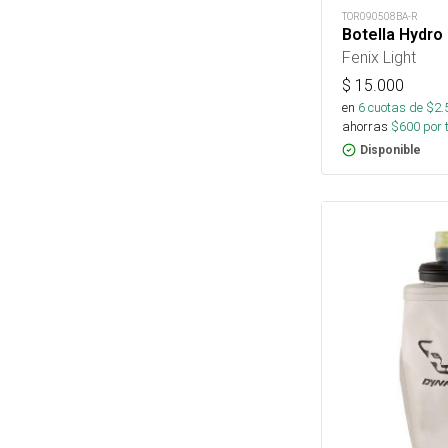
TOR090508BA-R
Botella Hydro 
Fenix Light
$
15.000
en
6
cuotas de $
2.
ahorras
$
600
por 
Disponible