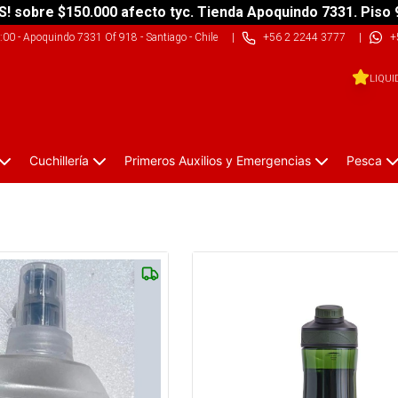
S! sobre $150.000 afecto tyc. Tienda Apoquindo 7331. Piso 
9:00
-
Apoquindo 7331 Of 918 - Santiago - Chile
|
+56 2 2244 3777
|
+
LIQUI
Cuchillería
Primeros Auxilios y Emergencias
Pesca