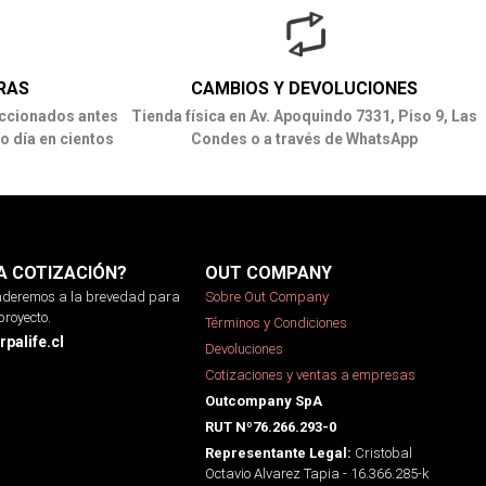
RAS
CAMBIOS Y DEVOLUCIONES
ccionados antes
Tienda física en Av. Apoquindo 7331, Piso 9, Las
o día en cientos
Condes o a través de WhatsApp
A COTIZACIÓN?
OUT COMPANY
onderemos a la brevedad para
Sobre Out Company
proyecto.
Términos y Condiciones
palife.cl
Devoluciones
Cotizaciones y ventas a empresas
Outcompany SpA
RUT Nº76.266.293-0
Cristobal
Representante Legal:
Octavio Alvarez Tapia - 16.366.285-k