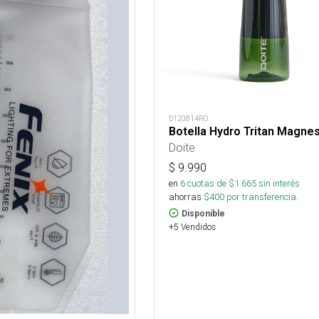
D120814RO
Botella Hydro Tritan Magne
Doite
$
9.990
en
6
cuotas de $
1.665
sin interés
ahorras
$
400
por transferencia.
Disponible
+5 Vendidos