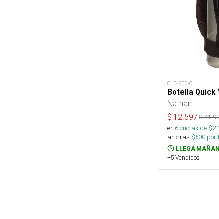
OUT4900-C
Botella Quick
Nathan
$
12.597
$
41.9
en
6
cuotas de $
2.
ahorras
$
500
por 
LLEGA MAÑAN
+5 Vendidos