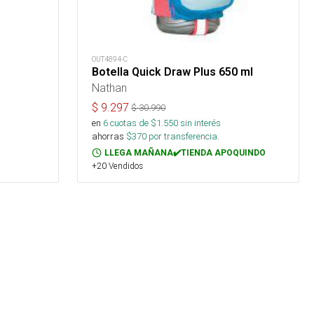
OUT4894-C
Botella Quick Draw Plus 650 ml
Nathan
$
9.297
$
30.990
en
6
cuotas de $
1.550
sin interés
ahorras
$
370
por transferencia.
LLEGA MAÑANA✔️TIENDA APOQUINDO
+20 Vendidos