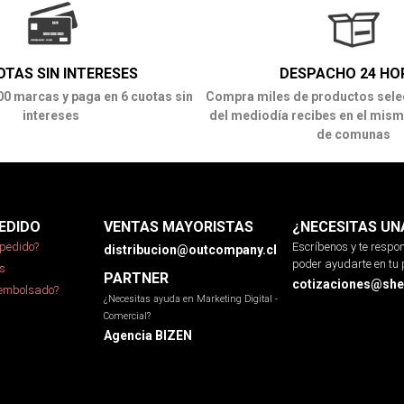
OTAS SIN INTERESES
DESPACHO 24 HO
00 marcas y paga en 6 cuotas sin
Compra miles de productos sele
intereses
del mediodía recibes en el mism
de comunas
EDIDO
VENTAS MAYORISTAS
¿NECESITAS UN
pedido?
Escríbenos y te resp
distribucion@outcompany.cl
poder ayudarte en tu 
s
PARTNER
cotizaciones@sher
eembolsado?
¿Necesitas ayuda en Marketing Digital -
Comercial?
Agencia BIZEN