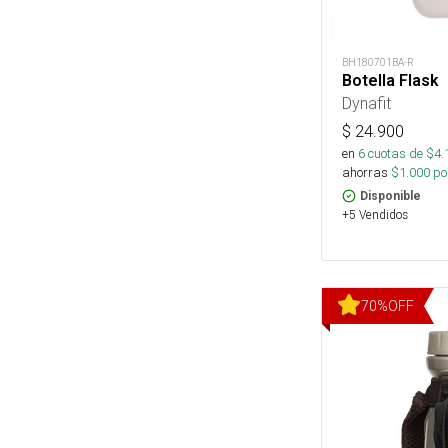
BH180701BA-R
Botella Flask
Dynafit
$
24.900
en
6
cuotas de $
4.
ahorras
$
1.000
por
Disponible
+5 Vendidos
70
%
OFF