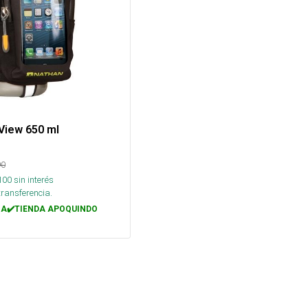
 View 650 ml
90
100
sin interés
transferencia.
A✔️TIENDA APOQUINDO