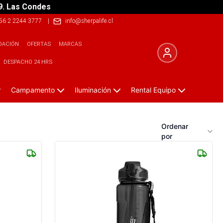
9. Las Condes
56 2 2244 3777
|
info@sherpalife.cl
DACIÓN
OFERTAS
MARCAS
DESPACHO 24 HRS
Campamento
Iluminación
Rental Equipo
Ordenar
por