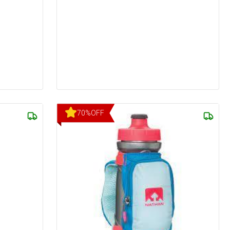
70
%
OFF