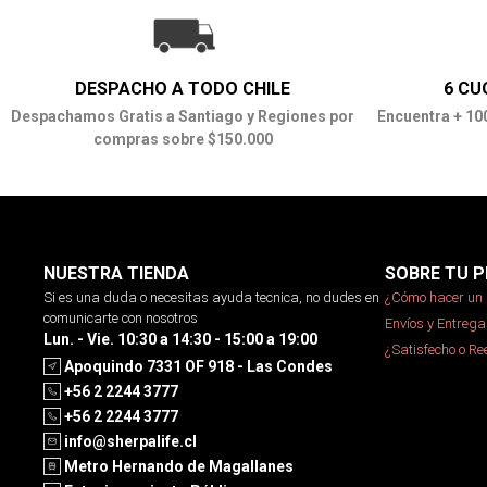
DESPACHO A TODO CHILE
6 CU
Despachamos Gratis a Santiago y Regiones por
Encuentra + 10
compras sobre $150.000
NUESTRA TIENDA
SOBRE TU P
Si es una duda o necesitas ayuda tecnica, no dudes en
¿Cómo hacer un 
comunicarte con nosotros
Envíos y Entrega
Lun. - Vie. 10:30 a 14:30 - 15:00 a 19:00
¿Satisfecho o R
Apoquindo 7331 OF 918 - Las Condes
+56 2 2244 3777
+56 2 2244 3777
info@sherpalife.cl
Metro Hernando de Magallanes