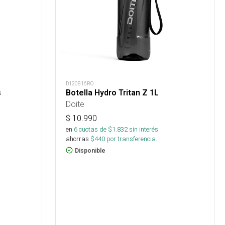
D120816RO
s
Botella Hydro Tritan Z 1L
Doite
$
10.990
en
6
cuotas de $
1.832
sin interés
ahorras
$
440
por transferencia.
Disponible