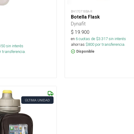
BH170718BA-R
Botella Flask
Dynafit
$
19.900
en
6
cuotas de $
3.317
sin interés
ahorras
$
800
por transferencia.
150
sin interés
 transferencia.
Disponible
ÚLTIMA UNIDAD