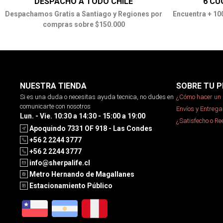
DESPACHO A TODO CHILE
6 CU
Despachamos Gratis a Santiago y Regiones por
Encuentra + 10
compras sobre $150.000
NUESTRA TIENDA
SOBRE TU P
Si es una duda o necesitas ayuda tecnica, no dudes en
¿Cómo hacer un 
comunicarte con nosotros
Envíos y Entrega
Lun. - Vie. 10:30 a 14:30 - 15:00 a 19:00
¿Satisfecho o R
Apoquindo 7331 OF 918 - Las Condes
+56 2 2244 3777
+56 2 2244 3777
info@sherpalife.cl
Metro Hernando de Magallanes
Estacionamiento Público