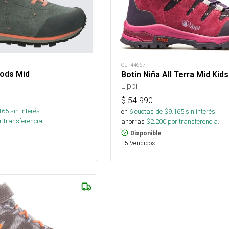
OUT44667
oods Mid
Botin Niña All Terra Mid Kids
Lippi
$
54.990
165
sin interés
en
6
cuotas de $
9.165
sin interés
 transferencia.
ahorras
$
2.200
por transferencia.
Disponible
+5 Vendidos