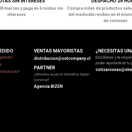
OTAS SIN INTERESES
DESPACHO 24 HO
00 marcas y paga en 6 cuotas sin
Compra miles de productos sele
intereses
del mediodía recibes en el mism
de comunas
EDIDO
VENTAS MAYORISTAS
¿NECESITAS UN
pedido?
Escríbenos y te resp
distribucion@outcompany.cl
poder ayudarte en tu 
s
PARTNER
cotizaciones@sher
eembolsado?
¿Necesitas ayuda en Marketing Digital -
Comercial?
Agencia BIZEN