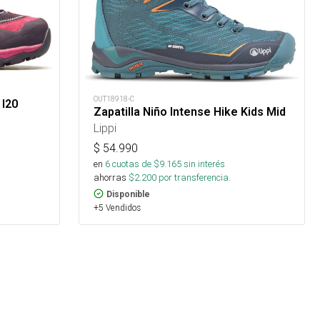
OUT18918-C
 I20
Zapatilla Niño Intense Hike Kids Mid
Lippi
$
54.990
en
6
cuotas de $
9.165
sin interés
ahorras
$
2.200
por transferencia.
Disponible
+5 Vendidos