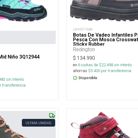
LM100710BA
Botas De Vadeo Infantiles P
Pesca Con Mosca Crosswat
Sticky Rubber
Redington
Mid Niño 3Q12944
$
134.990
en
6
cuotas de $
22.498
sin interés
ahorras
$
5.400
por transferencia.
Disponible
983
sin interés
 transferencia.
ÚLTIMA UNIDAD