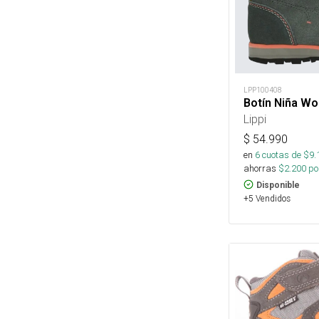
LPP100408
Botín Niña W
Lippi
$
54.990
en
6
cuotas de $
9.
ahorras
$
2.200
por
Disponible
+5 Vendidos