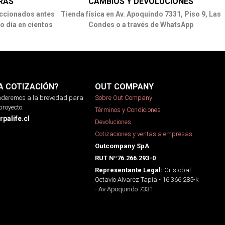
RAS
CAMBIOS Y DEVOLUCIONES
ccionados antes
Tienda física en Av. Apoquindo 7331, Piso 9, Las
o día en cientos
Condes o a través de WhatsApp
A COTIZACIÓN?
OUT COMPANY
onderemos a la brevedad para
Sobre Out Company
proyecto.
Términos y Condiciones
palife.cl
Devoluciones
Cotizaciones y ventas a empresas
Outcompany SpA
RUT Nº76.266.293-0
Cristobal
Representante Legal:
Octavio Alvarez Tapia - 16.366.285-k
- Av Apoquindo 7331