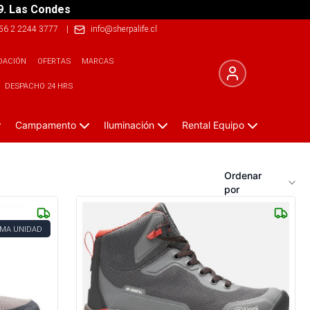
9. Las Condes
56 2 2244 3777
|
info@sherpalife.cl
DACIÓN
OFERTAS
MARCAS
DESPACHO 24 HRS
Campamento
Iluminación
Rental Equipo
Ordenar
por
IMA UNIDAD