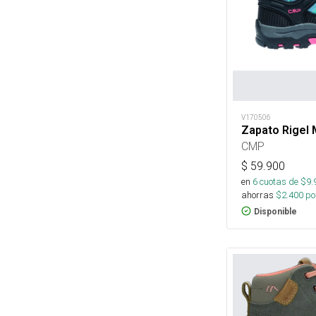
V170506
Zapato Rigel 
CMP
$
59.900
en
6
cuotas de $
9.
ahorras
$
2.400
por
Disponible