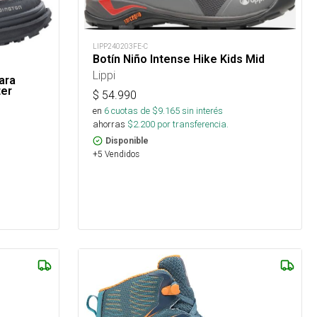
LIPP240203FE-C
Botín Niño Intense Hike Kids Mid
Lippi
ara
er
$
54.990
en
6
cuotas de $
9.165
sin interés
ahorras
$
2.200
por transferencia.
Disponible
+5 Vendidos