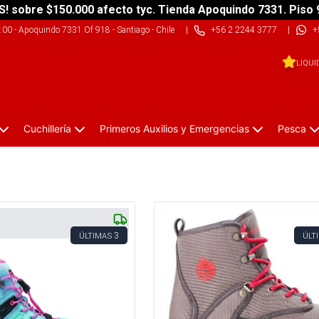
S! sobre $150.000 afecto tyc. Tienda Apoquindo 7331. Piso 
9:00
-
Apoquindo 7331 Of 918 - Santiago - Chile
|
+56 2 2244 3777
|
+
LIQUI
Cuchillería
Primeros Auxilios y Emergencias
Pesca
3
ÚLTIMAS
ÚLT