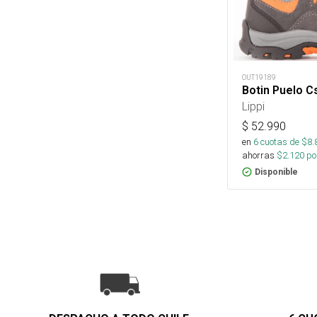
OUT19189
Botin Puelo Cs
Lippi
$
52.990
en
6
cuotas de $
8.
ahorras
$
2.120
por
Disponible