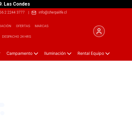
9. Las Condes
56 2 2244 3777
|
info@sherpalife.cl
DACIÓN
OFERTAS
MARCAS
DESPACHO 24 HRS
Campamento
Iluminación
Rental Equipo