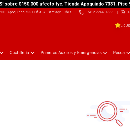
S! sobre $150.000 afecto tyc. Tienda Apoquindo 7331. Piso 
9:00
-
Apoquindo 7331 Of 918 - Santiago - Chile
|
+56 2 2244 3777
|
+
LIQUI
Cuchillería
Primeros Auxilios y Emergencias
Pesca