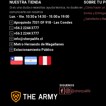
NUESTRA TIENDA
SOBRE TU P
Si es una duda o necesitas ayuda tecnica, no dudes en
¿Cómo hacer un 
comunicarte con nosotros
Envíos y Entrega
Lun. - Vie. 10:30 a 14:30 - 15:00 a 19:00
¿Satisfecho o R
Apoquindo 7331 OF 918 - Las Condes
+56 2 2244 3777
+56 2 2244 3777
info@sherpalife.cl
Metro Hernando de Magallanes
Estacionamiento Público
SIGUENOS
@sherpalife