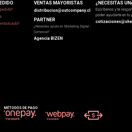
EDIDO
VENTAS MAYORISTAS
¿NECESITAS UN
pedido?
Escríbenos y te resp
distribucion@outcompany.cl
poder ayudarte en tu 
s
PARTNER
cotizaciones@sher
eembolsado?
¿Necesitas ayuda en Marketing Digital -
Comercial?
Agencia BIZEN
MÉTODOS DE PAGO