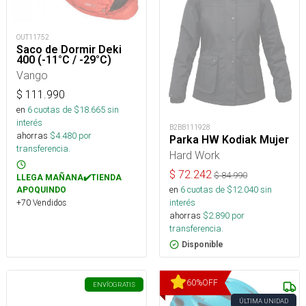
OUT11752
Saco de Dormir Deki
400 (-11°C / -29°C)
Vango
$
111.990
en
6
cuotas de $
18.665
sin
interés
B2BB111928
ahorras
$
4.480
por
Parka HW Kodiak Mujer
transferencia.
Hard Work
$
72.242
$
84.990
LLEGA MAÑANA✔️TIENDA
en
6
cuotas de $
12.040
sin
APOQUINDO
interés
+70 Vendidos
ahorras
$
2.890
por
transferencia.
Disponible
60
%
OFF
ENVÍO
GRATIS
ÚLTIMA UNIDAD