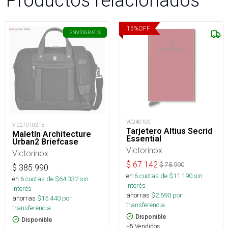
Productos relacionados
15
%
OFF
ENVÍO
GRATIS
VC240106
VIC270102FE
Tarjetero Altius Secrid
Maletín Architecture
Essential
Urban2 Briefcase
Victorinox
Victorinox
$
67.142
$
78.990
$
385.990
en
6
cuotas de $
11.190
sin
en
6
cuotas de $
64.332
sin
interés
interés
ahorras
$
2.690
por
ahorras
$
15.440
por
transferencia.
transferencia.
Disponible
Disponible
+5 Vendidos