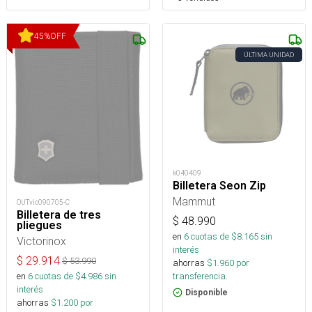
45
%
OFF
ÚLTIMA UNIDAD
k040409
Billetera Seon Zip
Mammut
OUTvic090705-C
Billetera de tres
$
48.990
pliegues
en
6
cuotas de $
8.165
sin
Victorinox
interés
$
29.914
$
53.990
ahorras
$
1.960
por
en
6
cuotas de $
4.986
sin
transferencia.
interés
Disponible
ahorras
$
1.200
por