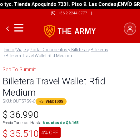
yc. Tienda Apoquindo 7331. Piso 9. Las Condes
¡ENVÍO GRATI
+56 2 2244 3777
|
Inicio
/
Viajes
/
Porta Documentos y Billeteras
/
Billeteras
/
Billetera Travel Wallet Rfid Medium
Sea To Summit
Billetera Travel Wallet Rfid
Medium
SKU:
OUT5759-C
+5 VENDIDOS
$
36.990
Precio Tarjetas: Hasta
6
cuotas de $
6.165
$
35.510
4
% OFF