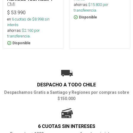
Arborismo
CMI
ahorras
$
15.800
por
transferencia.
$
53.990
Disponible
en
6
cuotas de $
8.998
sin
interés
ahorras
$
2.160
por
transferencia.
Disponible
DESPACHO A TODO CHILE
Despachamos Gratis a Santiago y Regiones por compras sobre
$150.000
6 CUOTAS SIN INTERESES