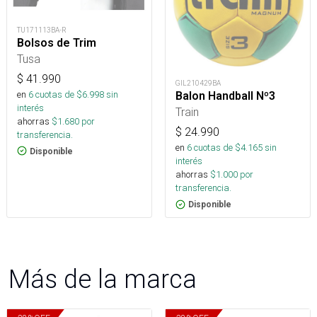
TU171113BA-R
Bolsos de Trim
Tusa
$
41.990
GIL210429BA
en
6
cuotas de $
6.998
sin
Balon Handball Nº3
interés
Train
ahorras
$
1.680
por
$
24.990
transferencia.
en
6
cuotas de $
4.165
sin
Disponible
interés
ahorras
$
1.000
por
transferencia.
Disponible
Más de la marca