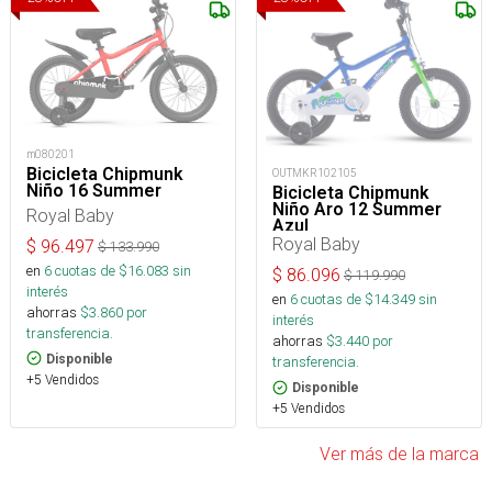
m080201
Bicicleta Chipmunk
OUTMKR102105
Niño 16 Summer
Bicicleta Chipmunk
Niño Aro 12 Summer
Royal Baby
Azul
Royal Baby
$
96.497
$
133.990
en
6
cuotas de $
16.083
sin
$
86.096
$
119.990
interés
en
6
cuotas de $
14.349
sin
ahorras
$
3.860
por
interés
transferencia.
ahorras
$
3.440
por
Disponible
transferencia.
+5 Vendidos
Disponible
+5 Vendidos
Ver más de la marca