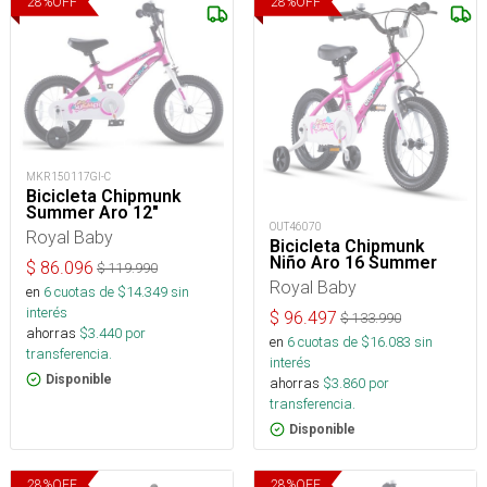
28
%
OFF
28
%
OFF
MKR150117GI-C
Bicicleta Chipmunk
Summer Aro 12"
OUT46070
Royal Baby
Bicicleta Chipmunk
Niño Aro 16 Summer
$
86.096
$
119.990
Royal Baby
en
6
cuotas de $
14.349
sin
interés
$
96.497
$
133.990
ahorras
$
3.440
por
en
6
cuotas de $
16.083
sin
transferencia.
interés
Disponible
ahorras
$
3.860
por
transferencia.
Disponible
28
%
OFF
28
%
OFF