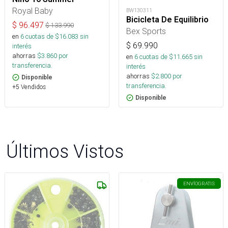
Royal Baby
BW130311
Bicicleta De Equilibrio
$
96.497
$
133.990
Bex Sports
en
6
cuotas de $
16.083
sin
$
69.990
interés
ahorras
$
3.860
por
en
6
cuotas de $
11.665
sin
transferencia.
interés
ahorras
$
2.800
por
Disponible
transferencia.
+5 Vendidos
Disponible
Últimos Vistos
ENVÍO
GRATIS