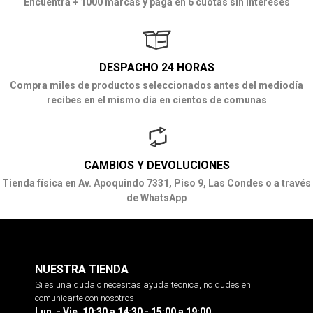
Encuentra + 1000 marcas y paga en 6 cuotas sin intereses
DESPACHO 24 HORAS
Compra miles de productos seleccionados antes del mediodía
recibes en el mismo día en cientos de comunas
CAMBIOS Y DEVOLUCIONES
Tienda física en Av. Apoquindo 7331, Piso 9, Las Condes o a través
de WhatsApp
NUESTRA TIENDA
Si es una duda o necesitas ayuda tecnica, no dudes en
comunicarte con nosotros
Lun. - Vie. 10:30 a 14:30 - 15:00 a 19:00