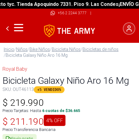
tyc. Tienda Apoquindo 7331. Piso 9. Las Condes
¡ENVÍO GRAT
+56 2 2244 3777
|
Inicio
/
Niños
/
Bike Niños
/
Bicicleta Niños
/
Bicicletas de niños
/
Bicicleta Galaxy Niño Aro 16 Mg
Royal Baby
Bicicleta Galaxy Niño Aro 16 Mg
SKU:
OUT46113
+5 VENDIDOS
$
219.990
Precio Tarjetas: Hasta
6
cuotas de $
36.665
$
211.190
4
% OFF
Precio Transferencia Bancaria
Envío gratis