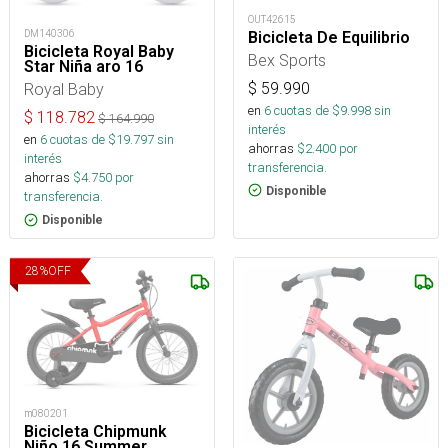
OUT42615
DM140306
Bicicleta De Equilibrio
Bicicleta Royal Baby
Bex Sports
Star Niña aro 16
$
59.990
Royal Baby
en
6
cuotas de $
9.998
sin
$
118.782
$
164.990
interés
en
6
cuotas de $
19.797
sin
ahorras
$
2.400
por
interés
transferencia.
ahorras
$
4.750
por
Disponible
transferencia.
Disponible
28
%
OFF
m080201
Bicicleta Chipmunk
Niño 16 Summer