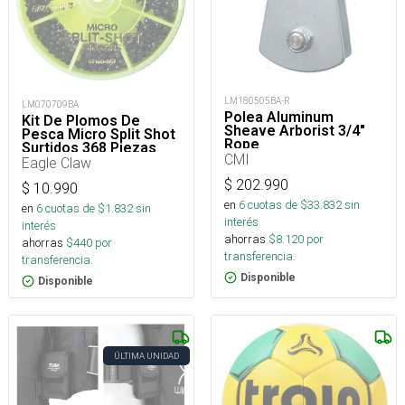
LM180505BA-R
LM070709BA
Polea Aluminum
Kit De Plomos De
Sheave Arborist 3/4"
Pesca Micro Split Shot
Rope
Surtidos 368 Piezas
CMI
Eagle Claw
$
202.990
$
10.990
en
6
cuotas de $
33.832
sin
en
6
cuotas de $
1.832
sin
interés
interés
ahorras
$
8.120
por
ahorras
$
440
por
transferencia.
transferencia.
Disponible
Disponible
ÚLTIMA UNIDAD