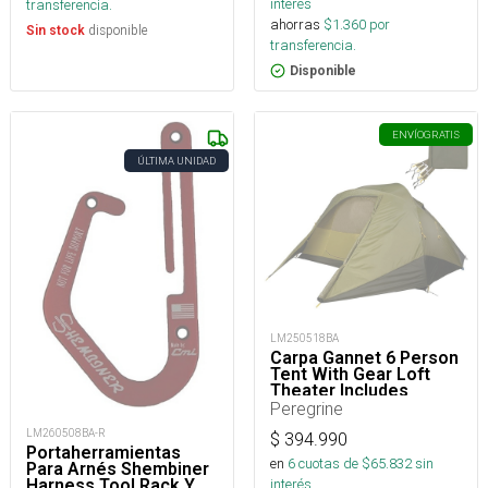
interés
transferencia.
ahorras
$
1.360
por
disponible
Sin stock
transferencia.
Disponible
ENVÍO
GRATIS
ÚLTIMA UNIDAD
LM250518BA
Carpa Gannet 6 Person
Tent With Gear Loft
Theater Includes
Footprint
Peregrine
LM260508BA-R
$
394.990
Portaherramientas
en
6
cuotas de $
65.832
sin
Para Arnés Shembiner
interés
Harness Tool Rack Y