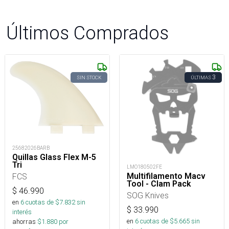
Últimos Comprados
3
SIN STOCK
ÚLTIMAS
25682026BARB
Quillas Glass Flex M-5
Tri
LMO180502FE
Multifilamento Macv
FCS
Tool - Clam Pack
$
46.990
SOG Knives
en
6
cuotas de $
7.832
sin
$
33.990
interés
en
6
cuotas de $
5.665
sin
ahorras
$
1.880
por