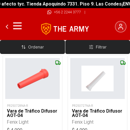
fecto tyc. Tienda Apoquindo 7331. Piso 9. Las Condes
¡ENVÍ
+56 2 2244 3777
|
Barras Led
Ordenar
Filtrar
PR250728NA-R
PR250727NA-R
Vara de Tráfico Difusor
Vara de Tráfico Difusor
AOT-04
AOT-04
Fenix Light
Fenix Light