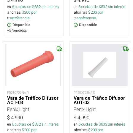
$
4.990
$
4.990
en
6
cuotas de $
832
sin interés
en
6
cuotas de $
832
sin interés
ahorras
$
200
por
ahorras
$
200
por
transferencia.
transferencia.
Disponible
Disponible
+5 Vendidos
PR250726NA-R
PR250725NA-R
Vara de Tráfico Difusor
Vara de Tráfico Difusor
AOT-03
AOT-03
Fenix Light
Fenix Light
$
4.990
$
4.990
en
6
cuotas de $
832
sin interés
en
6
cuotas de $
832
sin interés
ahorras
$
200
por
ahorras
$
200
por