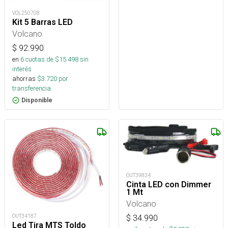
VOL250708
Kit 5 Barras LED
Volcano
$
92.990
en
6
cuotas de $
15.498
sin
interés
ahorras
$
3.720
por
transferencia.
Disponible
OUT39834
Cinta LED con Dimmer
1 Mt
Volcano
OUT34187
$
34.990
Led Tira MTS Toldo