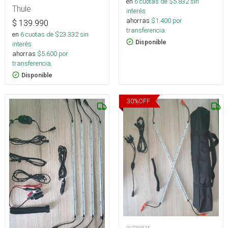
en
6
cuotas de $
5.832
sin
Thule
interés
ahorras
$
1.400
por
$
139.990
transferencia.
en
6
cuotas de $
23.332
sin
Disponible
interés
ahorras
$
5.600
por
transferencia.
Disponible
30
%
OFF