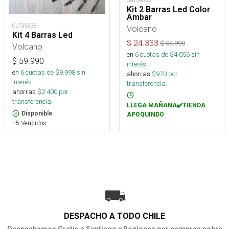
OUT39835
Kit 2 Barras Led Color
Ambar
OUT39838
Volcano
Kit 4 Barras Led
$
24.333
$
34.990
Volcano
en
6
cuotas de $
4.056
sin
$
59.990
interés
en
6
cuotas de $
9.998
sin
ahorras
$
970
por
interés
transferencia.
ahorras
$
2.400
por
transferencia.
LLEGA MAÑANA✔️TIENDA
Disponible
APOQUINDO
+5 Vendidos
DESPACHO A TODO CHILE
Despachamos Gratis a Santiago y Regiones por compras sobre