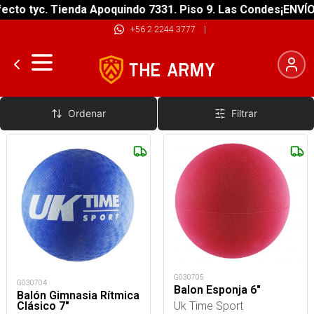
cto tyc. Tienda Apoquindo 7331. Piso 9. Las Condes
¡ENVÍO 
+56 2 2244 3777
|
Balones
Ordenar
Filtrar
G030705
G030704
Balon Esponja 6"
Balón Gimnasia Rítmica
Uk Time Sport
Clásico 7"