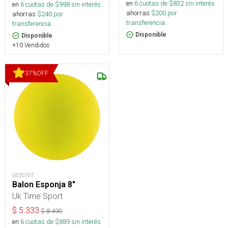
en
6
cuotas de $
832
sin interés
en
6
cuotas de $
998
sin interés
ahorras
$
200
por
ahorras
$
240
por
transferencia.
transferencia.
Disponible
Disponible
+10 Vendidos
37
%
OFF
G030707
Balon Esponja 8"
Uk Time Sport
$
5.333
$
8.490
en
6
cuotas de $
889
sin interés