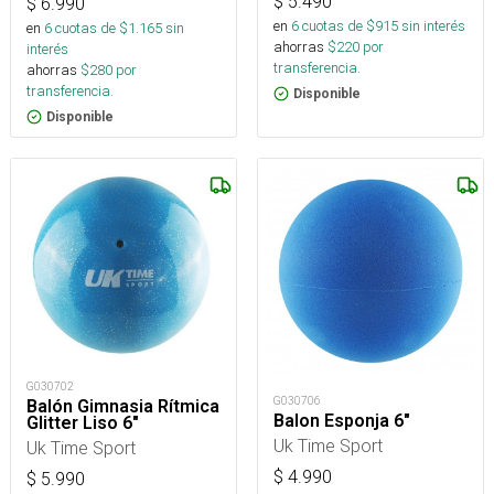
$
5.490
$
6.990
en
6
cuotas de $
915
sin interés
en
6
cuotas de $
1.165
sin
ahorras
$
220
por
interés
transferencia.
ahorras
$
280
por
transferencia.
Disponible
Disponible
G030702
G030706
Balón Gimnasia Rítmica
Balon Esponja 6"
Glitter Liso 6"
Uk Time Sport
Uk Time Sport
$
4.990
$
5.990