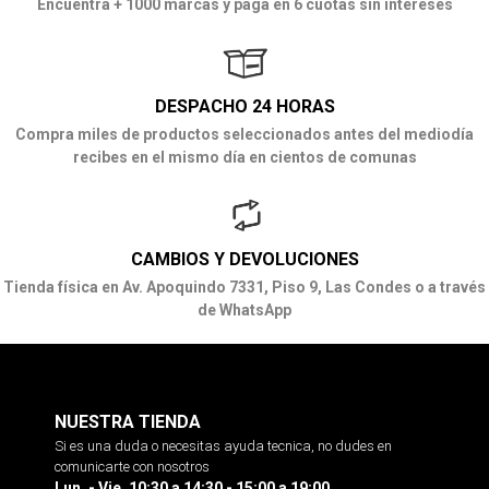
Encuentra + 1000 marcas y paga en 6 cuotas sin intereses
DESPACHO 24 HORAS
Compra miles de productos seleccionados antes del mediodía
recibes en el mismo día en cientos de comunas
CAMBIOS Y DEVOLUCIONES
Tienda física en Av. Apoquindo 7331, Piso 9, Las Condes o a través
de WhatsApp
NUESTRA TIENDA
Si es una duda o necesitas ayuda tecnica, no dudes en
comunicarte con nosotros
Lun. - Vie. 10:30 a 14:30 - 15:00 a 19:00