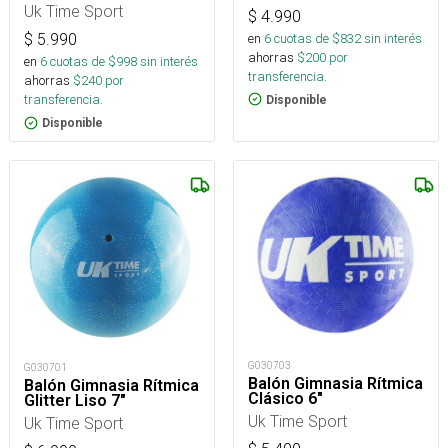
Uk Time Sport
$
4.990
en
6
cuotas de $
832
sin interés
$
5.990
ahorras
$
200
por
en
6
cuotas de $
998
sin interés
transferencia.
ahorras
$
240
por
transferencia.
Disponible
Disponible
G030703
G030701
Balón Gimnasia Rítmica
Balón Gimnasia Rítmica
Clásico 6"
Glitter Liso 7"
Uk Time Sport
Uk Time Sport