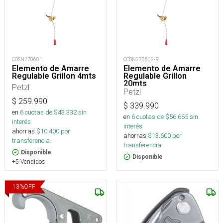
COSN270601
COSN270602-R
Elemento de Amarre
Elemento de Amarre
Regulable Grillon 4mts
Regulable Grillon
20mts
Petzl
Petzl
$
259.990
$
339.990
en
6
cuotas de $
43.332
sin
en
6
cuotas de $
56.665
sin
interés
interés
ahorras
$
10.400
por
ahorras
$
13.600
por
transferencia.
transferencia.
Disponible
Disponible
+5 Vendidos
13
%
OFF