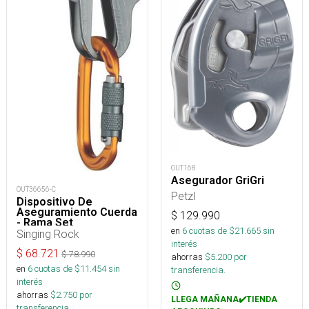
OUT168
Asegurador GriGri
OUT36656-C
Petzl
Dispositivo De
Aseguramiento Cuerda
$
129.990
- Rama Set
en
6
cuotas de $
21.665
sin
Singing Rock
interés
$
68.721
$
78.990
ahorras
$
5.200
por
en
6
cuotas de $
11.454
sin
transferencia.
interés
ahorras
$
2.750
por
LLEGA MAÑANA✔️TIENDA
transferencia.