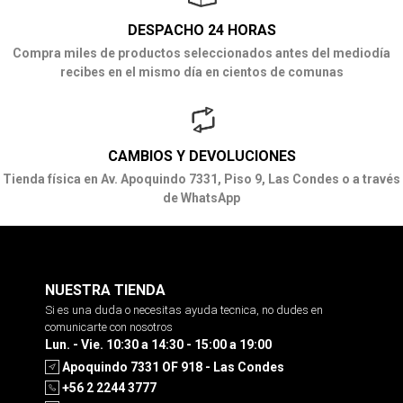
DESPACHO 24 HORAS
Compra miles de productos seleccionados antes del mediodía
recibes en el mismo día en cientos de comunas
CAMBIOS Y DEVOLUCIONES
Tienda física en Av. Apoquindo 7331, Piso 9, Las Condes o a través
de WhatsApp
NUESTRA TIENDA
Si es una duda o necesitas ayuda tecnica, no dudes en
comunicarte con nosotros
Lun. - Vie. 10:30 a 14:30 - 15:00 a 19:00
Apoquindo 7331 OF 918 - Las Condes
+56 2 2244 3777