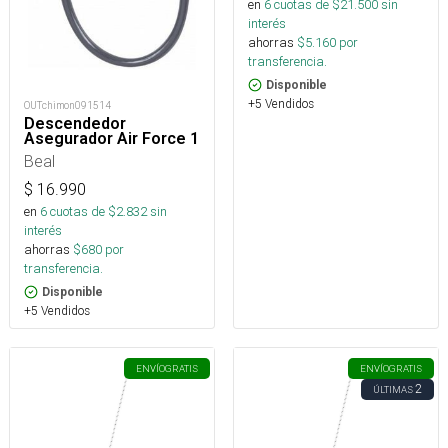
en
6
cuotas de $
21.500
sin
interés
ahorras
$
5.160
por
transferencia.
Disponible
+5 Vendidos
OUTchimon091514
Descendedor
Asegurador Air Force 1
Beal
$
16.990
en
6
cuotas de $
2.832
sin
interés
ahorras
$
680
por
transferencia.
Disponible
+5 Vendidos
ENVÍO
GRATIS
ENVÍO
GRATIS
2
ÚLTIMAS