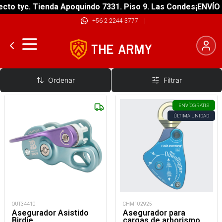
to tyc. Tienda Apoquindo 7331. Piso 9. Las Condes
¡ENVÍO G
+56 2 2244 3777
|
Automáticos y Semi
Ordenar
Filtrar
ENVÍO
GRATIS
ÚLTIMA UNIDAD
OUT34410
CHM102925
Asegurador Asistido
Asegurador para
Birdie
cargas de arborismo