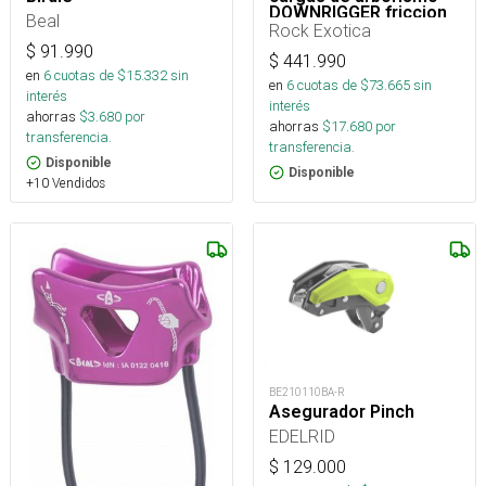
DOWNRIGGER friccion
Beal
variable 14mm 31kN
Rock Exotica
$
91.990
$
441.990
en
6
cuotas de $
15.332
sin
en
6
cuotas de $
73.665
sin
interés
interés
ahorras
$
3.680
por
ahorras
$
17.680
por
transferencia.
transferencia.
Disponible
Disponible
+10 Vendidos
BE210110BA-R
Asegurador Pinch
EDELRID
$
129.000